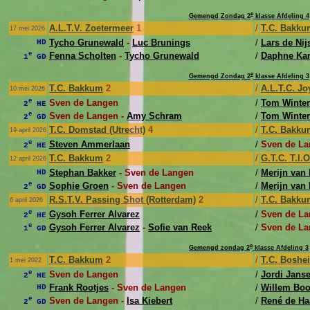
e
Gemengd Zondag 2
klasse Afdeling 4
A.L.T.V. Zoetermeer
1
/
T.C. Bakku
17 mei 2026
Tycho Grunewald
-
Luc Brunings
/
Lars de Nij
HD
e
Fenna Scholten
-
Tycho Grunewald
/
Daphne K
1
GD
e
Gemengd Zondag 2
klasse Afdeling 3
T.C. Bakkum
2
/
A.L.T.C. J
10 mei 2026
e
Sven de Langen
/
Tom Winter
2
HE
e
Sven de Langen -
Amy Schram
/
Tom Winter
2
GD
T.C. Domstad (Utrecht)
4
/
T.C. Bakku
19 april 2026
e
Steven Ammerlaan
/
Sven de L
2
HE
T.C. Bakkum
2
/
G.T.C. T.I.
12 april 2026
Stephan Bakker
- Sven de Langen
/
Merijn van
HD
e
Sophie Groen
- Sven de Langen
/
Merijn van
2
GD
R.S.T.V. Passing Shot (Rotterdam)
2
/
T.C. Bakku
6 april 2026
e
Gysoh Ferrer Alvarez
/
Sven de L
2
HE
e
Gysoh Ferrer Alvarez
-
Sofie van Reek
/
Sven de La
1
GD
e
Gemengd zondag 2
klasse Afdeling 3
T.C. Bakkum
2
/
T.C. Boshe
1 mei 2022
e
Sven de Langen
/
Jordi Jans
2
HE
Frank Rootjes
- Sven de Langen
/
Willem Bo
HD
e
Sven de Langen -
Isa Kiebert
/
René de Ha
2
GD