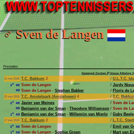
♂ Sven de Langen
Prestaties
e
Gemengd Zondag 2
klasse Afdeling 3
T.C. Bakkum
2
/
U.L.T.C. Id
31 mei 2026
e
Sven de Langen
/
Jordy Nieu
2
HE
Sven de Langen -
Stephan Bakker
/
Floris de 
HD
T.C. Amstelpark (Amstelveen)
4
/
T.C. Bakku
25 mei 2026
e
Javier van Meines
/
Sven de L
2
HE
Benjamin van der Sman
-
Theodore Williamson
/
Sven de La
HD
e
Benjamin van der Sman
-
Willemijn van Mierlo
/
Gaby Beele
1
GD
T.C. Bakkum
2
/
L.T.C. Star
17 mei 2026
e
Sven de Langen
/
Emil van 
2
HE
e
Sven de Langen -
Sophie Groen
/
Mart van E
1
GD