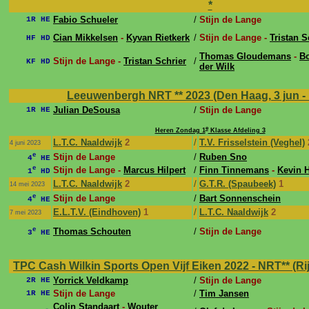
*
Fabio Schueler
/
Stijn de Lange
1R HE
Cian Mikkelsen
-
Kyvan Rietkerk
/
Stijn de Lange -
Tristan S
HF HD
Thomas Gloudemans
-
B
Stijn de Lange -
Tristan Schrier
/
KF HD
der Wilk
Leeuwenbergh NRT ** 2023 (Den Haag, 3 jun - 
Julian DeSousa
/
Stijn de Lange
1R HE
e
Heren Zondag 1
Klasse Afdeling 3
L.T.C. Naaldwijk
2
/
T.V. Frisselstein (Veghel)
4 juni 2023
e
Stijn de Lange
/
Ruben Sno
4
HE
e
Stijn de Lange -
Marcus Hilpert
/
Finn Tinnemans
-
Kevin 
1
HD
L.T.C. Naaldwijk
2
/
G.T.R. (Spaubeek)
1
14 mei 2023
e
Stijn de Lange
/
Bart Sonnenschein
4
HE
E.L.T.V. (Eindhoven)
1
/
L.T.C. Naaldwijk
2
7 mei 2023
e
Thomas Schouten
/
Stijn de Lange
3
HE
TPC Cash Wilkin Sports Open Vijf Eiken 2022 - NRT** (Rijen
Yorrick Veldkamp
/
Stijn de Lange
2R HE
Stijn de Lange
/
Tim Jansen
1R HE
Colin Standaart
-
Wouter