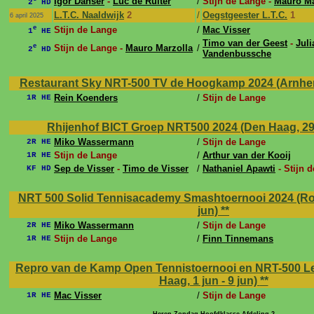
Igor Danser
-
Luc de Ruiter
/
Stijn de Lange -
Mauro Ma
2
HD
L.T.C. Naaldwijk
2
/
Oegstgeester L.T.C.
1
6 april 2025
e
Stijn de Lange
/
Mac Visser
1
HE
Timo van der Geest
-
Juli
e
Stijn de Lange -
Mauro Marzolla
/
2
HD
Vandenbussche
Restaurant Sky NRT-500 TV de Hoogkamp 2024 (Arnhem, 
Rein Koenders
/
Stijn de Lange
1R HE
Rhijenhof BICT Groep NRT500 2024 (Den Haag, 29 j
Miko Wassermann
/
Stijn de Lange
2R HE
Stijn de Lange
/
Arthur van der Kooij
1R HE
Sep de Visser
-
Timo de Visser
/
Nathaniel Apawti
- Stijn 
KF HD
NRT 500 Solid Tennisacademy Smashtoernooi 2024 (Rott
jun)
**
Miko Wassermann
/
Stijn de Lange
2R HE
Stijn de Lange
/
Finn Tinnemans
1R HE
Repro van de Kamp Open Tennistoernooi en NRT-500 
Haag, 1 jun - 9 jun)
**
Mac Visser
/
Stijn de Lange
1R HE