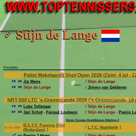
Bij
♂ Stijn de Lange
Prestaties
Patist Makelaardij Shot Open 2026 (Zeist, 4 jul - 12
Jip Mens
/
Stijn de Lange
2R HE
Stijn de Lange
/
Jimmy van Gelderen
1R HE
NRT-500 LTC 's-Gravenzande 2026 ('s-Gravenzande, 19 j
Luke Tollenaar
/
Stijn de Lange
1R HE
Jari Schot
-
Faissal Loubann
/
Stijn de Lange -
Pepijn L
KF HD
Heren Zondag Hoofdklasse Afdeling 2
R.S.T.V. Passing Shot
/
L.T.C. Naaldwijk
1
31 mei 2026
(Rotterdam)
1
e
Pepijn 't Hoen
/
Stijn de Lange
1
HE