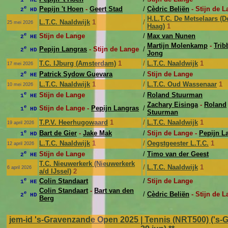
e
Pepijn 't Hoen
-
Geert Stad
/
Cèdric Beliën
- Stijn de 
2
HD
H.L.T.C. De Metselaars (D
L.T.C. Naaldwijk
1
/
25 mei 2026
Haag)
1
e
Stijn de Lange
/
Max van Nunen
2
HE
Martijn Molenkamp
-
Trib
e
Pepijn Langras
- Stijn de Lange
/
2
HD
Jong
T.C. IJburg (Amsterdam)
1
/
L.T.C. Naaldwijk
1
17 mei 2026
e
Patrick Sydow Guevara
/
Stijn de Lange
2
HE
L.T.C. Naaldwijk
1
/
L.T.C. Oud Wassenaar
1
10 mei 2026
e
Stijn de Lange
/
Roland Stuurman
1
HE
Zachary Eisinga
-
Roland
e
Stijn de Lange -
Pepijn Langras
/
1
HD
Stuurman
T.P.V. Heerhugowaard
1
/
L.T.C. Naaldwijk
1
19 april 2026
e
Bart de Gier
-
Jake Mak
/
Stijn de Lange -
Pepijn L
1
HD
L.T.C. Naaldwijk
1
/
Oegstgeester L.T.C.
1
12 april 2026
e
Stijn de Lange
/
Timo van der Geest
2
HE
T.C. Nieuwerkerk (Nieuwerkerk
/
L.T.C. Naaldwijk
1
6 april 2026
a/d IJssel)
2
e
Colin Standaart
/
Stijn de Lange
1
HE
Colin Standaart
-
Bart van den
e
/
Cèdric Beliën
- Stijn de 
2
HD
Berg
jem-id 's-Gravenzande Open 2025 | Tennis (NRT500) ('s-