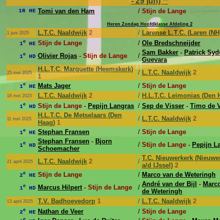
- 29 jun)
**
Tomi van den Ham
/
Stijn de Lange
1R HE
Heren Zondag Hoofdklasse Afdeling 2
L.T.C. Naaldwijk
2
/
Larense L.T.C. (Laren (NH
1 juni 2025
e
Stijn de Lange
/
Ole Bredschneijder
1
HE
Sam Bakker
-
Patrick Sy
e
Olivier Rojas
- Stijn de Lange
/
1
HD
Guevara
H.L.T.C. Marquette (Heemskerk)
/
L.T.C. Naaldwijk
2
25 mei 2025
1
e
Mats Jager
/
Stijn de Lange
1
HE
L.T.C. Naaldwijk
2
/
H.L.T.C. Leimonias (Den 
18 mei 2025
e
Stijn de Lange -
Pepijn Langras
/
Sep de Visser
-
Timo de V
1
HD
H.L.T.C. De Metselaars (Den
/
L.T.C. Naaldwijk
2
11 mei 2025
Haag)
1
e
Stephan Fransen
/
Stijn de Lange
1
HE
Stephan Fransen
-
Bjorn
e
/
Stijn de Lange -
Pepijn L
1
HD
Schoemacher
T.C. Nieuwerkerk (Nieuwe
L.T.C. Naaldwijk
2
/
21 april 2025
a/d IJssel)
2
e
Stijn de Lange
/
Marco van de Weteringh
2
HE
André van der Bijl
-
Marc
e
Marcus Hilpert
- Stijn de Lange
/
1
HD
de Weteringh
T.V. Badhoevedorp
1
/
L.T.C. Naaldwijk
2
13 april 2025
e
Nathan de Veer
/
Stijn de Lange
2
HE
e