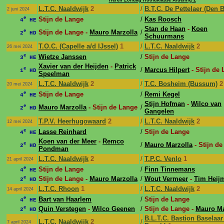
Heren Zondag Hoofdklasse Afdeling 2
L.T.C. Naaldwijk
2
/
B.T.C. De Pettelaer (Den 
2 juni 2024
e
Stijn de Lange
/
Kas Roosch
4
HE
Stan de Haan
-
Koen
e
Stijn de Lange -
Mauro Marzolla
/
2
HD
Schuurmans
T.O.C. (Capelle a/d IJssel)
1
/
L.T.C. Naaldwijk
2
26 mei 2024
e
Wietze Janssen
/
Stijn de Lange
3
HE
Xavier van der Heijden
-
Patrick
e
/
Marcus Hilpert
- Stijn de
1
HD
Speelman
L.T.C. Naaldwijk
2
/
T.C. Bosheim (Bussum)
2
20 mei 2024
e
Stijn de Lange
/
Remi Kegel
4
HE
Stijn Hofman
-
Wilco van
e
Mauro Marzolla
- Stijn de Lange
/
2
HD
Gangelen
T.P.V. Heerhugowaard
2
/
L.T.C. Naaldwijk
2
12 mei 2024
e
Lasse Reinhard
/
Stijn de Lange
4
HE
Koen van der Meer
-
Remco
e
/
Mauro Marzolla
- Stijn d
2
HD
Pondman
L.T.C. Naaldwijk
2
/
T.P.C. Venlo
1
21 april 2024
e
Stijn de Lange
/
Finn Tinnemans
4
HE
e
Stijn de Lange -
Mauro Marzolla
/
Wout Vermeer
-
Tim Heij
2
HD
L.T.C. Rhoon
1
/
L.T.C. Naaldwijk
2
14 april 2024
e
Bart van Haarlem
/
Stijn de Lange
4
HE
e
Quin Verstegen
-
Wilco Geenen
/
Stijn de Lange -
Mauro Ma
2
HD
B.L.T.C. Bastion Baselaar
L.T.C. Naaldwijk
2
/
7 april 2024