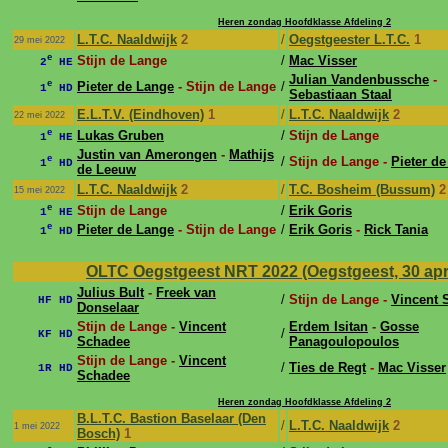
Heren zondag Hoofdklasse Afdeling 2
L.T.C. Naaldwijk
2
/
Oegstgeester L.T.C.
1
29 mei 2022
e
Stijn de Lange
/
Mac Visser
2
HE
Julian Vandenbussche
-
e
Pieter de Lange
- Stijn de Lange
/
1
HD
Sebastiaan Staal
E.L.T.V. (Eindhoven)
1
/
L.T.C. Naaldwijk
2
22 mei 2022
e
Lukas Gruben
/
Stijn de Lange
1
HE
Justin van Amerongen
-
Mathijs
e
/
Stijn de Lange -
Pieter d
1
HD
de Leeuw
L.T.C. Naaldwijk
2
/
T.C. Bosheim (Bussum)
2
15 mei 2022
e
Stijn de Lange
/
Erik Goris
1
HE
e
Pieter de Lange
- Stijn de Lange
/
Erik Goris
-
Rick Tania
1
HD
OLTC Oegstgeest NRT 2022 (Oegstgeest, 30 apr 
Julius Bult
-
Freek van
/
Stijn de Lange -
Vincent 
HF HD
Donselaar
Stijn de Lange -
Vincent
Erdem Isitan
-
Gosse
/
KF HD
Schadee
Panagoulopoulos
Stijn de Lange -
Vincent
/
Ties de Regt
-
Mac Visser
1R HD
Schadee
Heren zondag Hoofdklasse Afdeling 2
B.L.T.C. Bastion Baselaar (Den
/
L.T.C. Naaldwijk
2
1 mei 2022
Bosch)
1