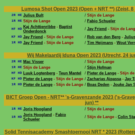
Lumosa Shot Open 2023 (Open + NRT **) (Zeist, 8 ju
Julius Bult
/
Stijn de Lange
2R HE
Stijn de Lange
/
Fabio Schueler
1R HE
Kaj Achttienribbe
-
Baptist
/
Jay Friend
- Stijn de Lan
HF HD
Onderdonck
Jay Friend
- Stijn de Lange
/
Rob van den Berg
-
Juliu
KF HD
Jay Friend
- Stijn de Lange
/
Tim Heijmans
-
Wout Ver
1R HD
Wij Makelaardij Iduna Open 2023 (Utrecht, 24 jun
Mac Visser
/
Stijn de Lange
2R HE
Stijn de Lange
/
Stijn Hofman
1R HE
Luuk Logtenberg
-
Teun Mantel
/
Pieter de Lange
- Stijn d
HF HD
Pieter de Lange
- Stijn de Lange
/
Zacharias Aipassa
-
Jay T
KF HD
Pieter de Lange
- Stijn de Lange
/
Boas Deden
-
Jouke Jan 
1R HD
BICT Groep Open - NRT** 's-Gravenzande 2023 ('s-Graven
jun)
**
Joris Hoogland
/
Stijn de Lange
1R HE
Joris Hoogland
-
Fabio
/
Stijn de Lange -
Colin St
1R HD
Schueler
Solid Tennisacademy Smashtoernooi NRT * 2023 (Rotterda