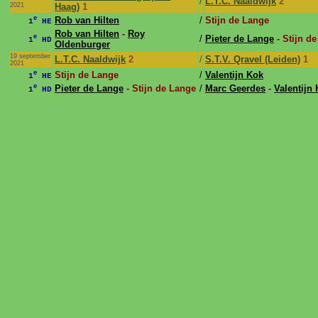
/
L.T.C. Naaldwijk
2
2021
Haag)
1
e
Rob van Hilten
/
Stijn de Lange
1
HE
Rob van Hilten
-
Roy
e
/
Pieter de Lange
- Stijn d
1
HD
Oldenburger
19 september
L.T.C. Naaldwijk
2
/
S.T.V. Qravel (Leiden)
1
2021
e
Stijn de Lange
/
Valentijn Kok
1
HE
e
Pieter de Lange
- Stijn de Lange
/
Marc Geerdes
-
Valentijn
1
HD