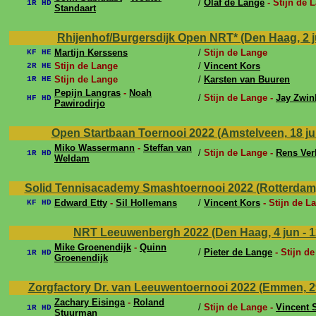
/
Olaf de Lange
- Stijn de 
1R HD
Standaart
Rhijenhof/Burgersdijk Open NRT* (Den Haag, 2 jul
Martijn Kerssens
/
Stijn de Lange
KF HE
Stijn de Lange
/
Vincent Kors
2R HE
Stijn de Lange
/
Karsten van Buuren
1R HE
Pepijn Langras
-
Noah
/
Stijn de Lange -
Jay Zwin
HF HD
Pawirodirjo
Open Startbaan Toernooi 2022 (Amstelveen, 18 jun
Miko Wassermann
-
Steffan van
/
Stijn de Lange -
Rens Ver
1R HD
Weldam
Solid Tennisacademy Smashtoernooi 2022 (Rotterdam, 
Edward Etty
-
Sil Hollemans
/
Vincent Kors
- Stijn de L
KF HD
NRT Leeuwenbergh 2022 (Den Haag, 4 jun - 1
Mike Groenendijk
-
Quinn
/
Pieter de Lange
- Stijn d
1R HD
Groenendijk
Zorgfactory Dr. van Leeuwentoernooi 2022 (Emmen, 29
Zachary Eisinga
-
Roland
/
Stijn de Lange -
Vincent 
1R HD
Stuurman