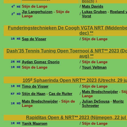
Bosch)
1
e
Stijn de Lange
/
Mats Davids
4
HE
Jip Langerhuizen
- Stijn de
Lukas Gruben
-
Roeland 
e
/
2
HD
Lange
Vorst
Funderingstechnieken De Coogh VGTA NRT (Middenbeem
dec)
**
Sep de Visser
/
Stijn de Lange
1R HE
Dash’35 Tennis Tuning Open Toernooi & NRT** 2023 (Dor
aug)
**
Aydan Gomez Osorio
/
Stijn de Lange
2R HE
Stijn de Lange
/
Youri Veltman
1R HE
e
105
Sphaerinda Open NRT** 2023 (Utrecht, 29 jul
Timo de Visser
/
Stijn de Lange
1R HE
Mats Bredschneijder
- Sti
Stijn de Haan
-
Cas de Ruiter
/
KF HD
Lange
Mats Bredschneijder
- Stijn de
Julian DeSousa
-
Moritz
/
1R HD
Lange
Schroeter
Rapiditas Open & NRT** 2023 (Nijmegen, 22 jul -
Yanik Maarsen
/
Stijn de Lange
1R HE