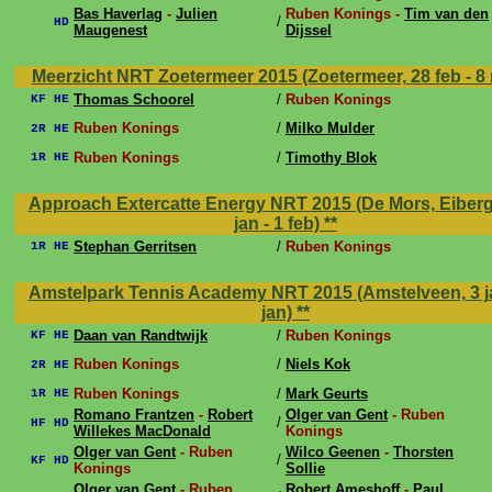
Bas Haverlag
-
Julien
Ruben Konings -
Tim van den
/
HD
Maugenest
Dijssel
Meerzicht NRT Zoetermeer 2015 (Zoetermeer, 28 feb - 8
Thomas Schoorel
/
Ruben Konings
KF HE
Ruben Konings
/
Milko Mulder
2R HE
Ruben Konings
/
Timothy Blok
1R HE
Approach Extercatte Energy NRT 2015 (De Mors, Eiberg
jan - 1 feb)
**
Stephan Gerritsen
/
Ruben Konings
1R HE
Amstelpark Tennis Academy NRT 2015 (Amstelveen, 3 ja
jan)
**
Daan van Randtwijk
/
Ruben Konings
KF HE
Ruben Konings
/
Niels Kok
2R HE
Ruben Konings
/
Mark Geurts
1R HE
Romano Frantzen
-
Robert
Olger van Gent
- Ruben
/
HF HD
Willekes MacDonald
Konings
Olger van Gent
- Ruben
Wilco Geenen
-
Thorsten
/
KF HD
Konings
Sollie
Olger van Gent
- Ruben
Robert Ameshoff
-
Paul