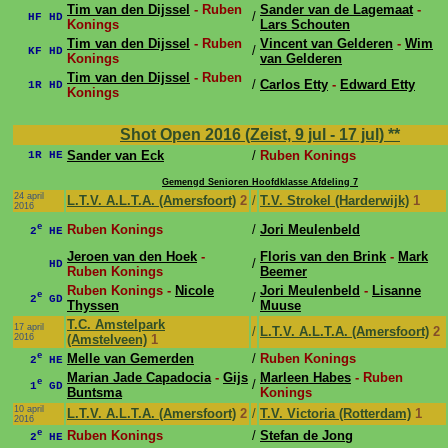
Tim van den Dijssel
- Ruben
Sander van de Lagemaat
-
/
HF HD
Konings
Lars Schouten
Tim van den Dijssel
- Ruben
Vincent van Gelderen
-
Wim
/
KF HD
Konings
van Gelderen
Tim van den Dijssel
- Ruben
/
Carlos Etty
-
Edward Etty
1R HD
Konings
Shot Open 2016 (Zeist, 9 jul - 17 jul)
**
Sander van Eck
/
Ruben Konings
1R HE
Gemengd Senioren Hoofdklasse Afdeling 7
24 april
L.T.V. A.L.T.A. (Amersfoort)
2
/
T.V. Strokel (Harderwijk)
1
2016
e
Ruben Konings
/
Jori Meulenbeld
2
HE
Jeroen van den Hoek
-
Floris van den Brink
-
Mark
/
HD
Ruben Konings
Beemer
Ruben Konings -
Nicole
Jori Meulenbeld
-
Lisanne
e
/
2
GD
Thyssen
Muuse
T.C. Amstelpark
17 april
/
L.T.V. A.L.T.A. (Amersfoort)
2
2016
(Amstelveen)
1
e
Melle van Gemerden
/
Ruben Konings
2
HE
Marian Jade Capadocia
-
Gijs
Marleen Habes
- Ruben
e
/
1
GD
Buntsma
Konings
10 april
L.T.V. A.L.T.A. (Amersfoort)
2
/
T.V. Victoria (Rotterdam)
1
2016
e
Ruben Konings
/
Stefan de Jong
2
HE