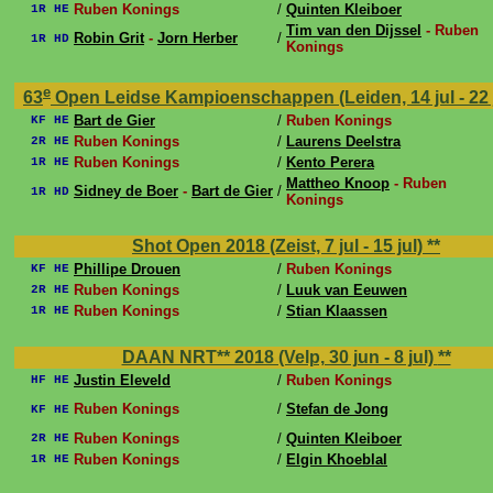
Ruben Konings
/
Quinten Kleiboer
1R HE
Tim van den Dijssel
- Ruben
Robin Grit
-
Jorn Herber
/
1R HD
Konings
e
63
Open Leidse Kampioenschappen (Leiden, 14 jul - 22 
Bart de Gier
/
Ruben Konings
KF HE
Ruben Konings
/
Laurens Deelstra
2R HE
Ruben Konings
/
Kento Perera
1R HE
Mattheo Knoop
- Ruben
Sidney de Boer
-
Bart de Gier
/
1R HD
Konings
Shot Open 2018 (Zeist, 7 jul - 15 jul)
**
Phillipe Drouen
/
Ruben Konings
KF HE
Ruben Konings
/
Luuk van Eeuwen
2R HE
Ruben Konings
/
Stian Klaassen
1R HE
DAAN NRT** 2018 (Velp, 30 jun - 8 jul)
**
Justin Eleveld
/
Ruben Konings
HF HE
Ruben Konings
/
Stefan de Jong
KF HE
Ruben Konings
/
Quinten Kleiboer
2R HE
Ruben Konings
/
Elgin Khoeblal
1R HE