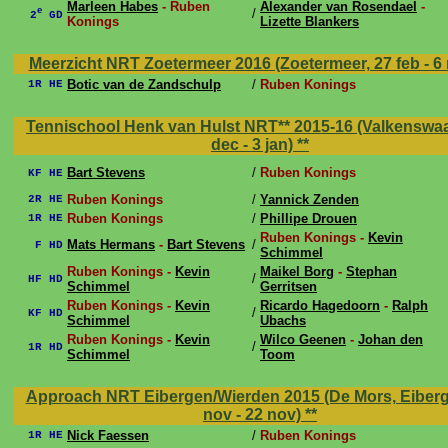
Marleen Habes
- Ruben
Alexander van Rosendael
-
e
/
2
GD
Konings
Lizette Blankers
Meerzicht NRT Zoetermeer 2016 (Zoetermeer, 27 feb - 6
Botic van de Zandschulp
/
Ruben Konings
1R HE
Tennischool Henk van Hulst NRT** 2015-16 (Valkenswaa
dec - 3 jan)
**
Bart Stevens
/
Ruben Konings
KF HE
Ruben Konings
/
Yannick Zenden
2R HE
Ruben Konings
/
Phillipe Drouen
1R HE
Ruben Konings -
Kevin
Mats Hermans
-
Bart Stevens
/
F HD
Schimmel
Ruben Konings -
Kevin
Maikel Borg
-
Stephan
/
HF HD
Schimmel
Gerritsen
Ruben Konings -
Kevin
Ricardo Hagedoorn
-
Ralph
/
KF HD
Schimmel
Ubachs
Ruben Konings -
Kevin
Wilco Geenen
-
Johan den
/
1R HD
Schimmel
Toom
Approach NRT Eibergen/Wierden 2015 (De Mors, Eiberg
nov - 22 nov)
**
Nick Faessen
/
Ruben Konings
1R HE