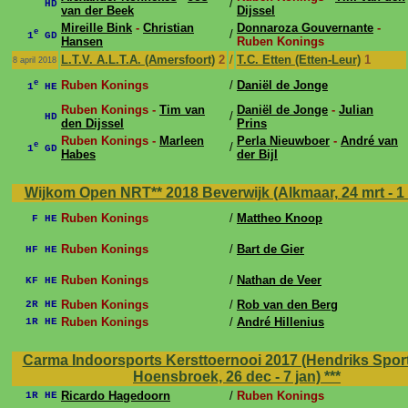
/
HD
van der Beek
Dijssel
Mireille Bink
-
Christian
Donnaroza Gouvernante
-
e
/
1
GD
Hansen
Ruben Konings
L.T.V. A.L.T.A. (Amersfoort)
2
/
T.C. Etten (Etten-Leur)
1
8 april 2018
e
Ruben Konings
/
Daniël de Jonge
1
HE
Ruben Konings -
Tim van
Daniël de Jonge
-
Julian
/
HD
den Dijssel
Prins
Ruben Konings -
Marleen
Perla Nieuwboer
-
André van
e
/
1
GD
Habes
der Bijl
Wijkom Open NRT** 2018 Beverwijk (Alkmaar, 24 mrt - 1
Ruben Konings
/
Mattheo Knoop
F HE
Ruben Konings
/
Bart de Gier
HF HE
Ruben Konings
/
Nathan de Veer
KF HE
Ruben Konings
/
Rob van den Berg
2R HE
Ruben Konings
/
André Hillenius
1R HE
Carma Indoorsports Kersttoernooi 2017 (Hendriks Sport
Hoensbroek, 26 dec - 7 jan)
***
Ricardo Hagedoorn
/
Ruben Konings
1R HE