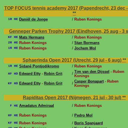
TOP FOCUS tennis academy 2017 (Papendrecht, 23 dec -
**
Daniël de Jonge
/
Ruben Konings
1R HE
Genneper Parken Trophy 2017 (Eindhoven, 25 aug - 3 
Mats Hermans
/
Ruben Konings
KF HE
Ruben Konings
/
Stan Bormans
2R HE
Ruben Konings
/
Jochem Mol
1R HE
Sphaerinda Open 2017 (Utrecht, 29 jul - 6 aug)
**
Sidané Pontjodikromo
/
Ruben Konings
1R HE
Tim van den Dijssel
- Ruben
Edward Etty
-
Robin Grit
/
HF HD
Konings
Casper Bonapart
- Ruben
Edward Etty
-
Robin Grit
/
KF HD
Konings
Rapiditas Open 2017 (Nijmegen, 21 jul - 30 jul)
**
Amadatus Admiraal
/
Ruben Konings
F HE
Ruben Konings
/
Pedro Mol
HF HE
Ruben Konings
/
Boris Spanjaard
KF HE