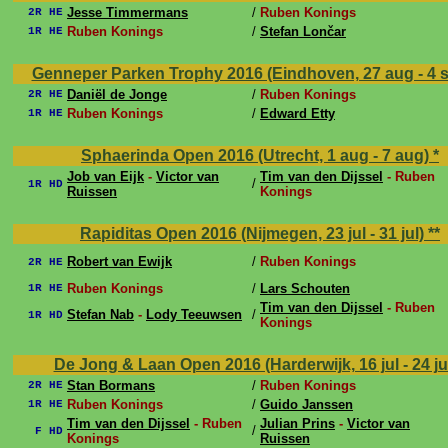
Jesse Timmermans
/
Ruben Konings
2R HE
Ruben Konings
/
Stefan Lončar
1R HE
Genneper Parken Trophy 2016 (Eindhoven, 27 aug - 4 
Daniël de Jonge
/
Ruben Konings
2R HE
Ruben Konings
/
Edward Etty
1R HE
Sphaerinda Open 2016 (Utrecht, 1 aug - 7 aug)
*
Job van Eijk
-
Victor van
Tim van den Dijssel
- Ruben
/
1R HD
Ruissen
Konings
Rapiditas Open 2016 (Nijmegen, 23 jul - 31 jul)
**
Robert van Ewijk
/
Ruben Konings
2R HE
Ruben Konings
/
Lars Schouten
1R HE
Tim van den Dijssel
- Ruben
Stefan Nab
-
Lody Teeuwsen
/
1R HD
Konings
De Jong & Laan Open 2016 (Harderwijk, 16 jul - 24 ju
Stan Bormans
/
Ruben Konings
2R HE
Ruben Konings
/
Guido Janssen
1R HE
Tim van den Dijssel
- Ruben
Julian Prins
-
Victor van
/
F HD
Konings
Ruissen