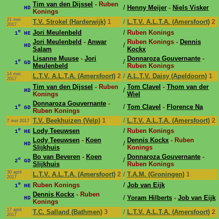
Tim van den Dijssel
- Ruben
/
Henny Meijer
-
Niels Visker
HD
Konings
21 mei
T.V. Strokel (Harderwijk)
1
/
L.T.V. A.L.T.A. (Amersfoort)
2
2017
e
Jori Meulenbeld
/
Ruben Konings
1
HE
Jori Meulenbeld
-
Anwar
Ruben Konings -
Dennis
/
HD
Salam
Kockx
Lisanne Muuse
-
Jori
Donnaroza Gouvernante
-
e
/
1
GD
Meulenbeld
Ruben Konings
14 mei
L.T.V. A.L.T.A. (Amersfoort)
2
/
A.L.T.V. Daisy (Apeldoorn)
1
2017
Tim van den Dijssel
- Ruben
Tom Clavel
-
Thom van der
/
HD
Konings
Wiel
Donnaroza Gouvernante
-
e
/
Tom Clavel
-
Florence Na
1
GD
Ruben Konings
T.V. Beekhuizen (Velp)
1
/
L.T.V. A.L.T.A. (Amersfoort)
2
7 mei 2017
e
Lody Teeuwsen
/
Ruben Konings
1
HE
Lody Teeuwsen
-
Koen
Dennis Kockx
- Ruben
/
HD
Slijkhuis
Konings
Bo van Beveren
-
Koen
Donnaroza Gouvernante
-
e
/
2
GD
Slijkhuis
Ruben Konings
30 april
L.T.V. A.L.T.A. (Amersfoort)
2
/
T.A.M. (Groningen)
1
2017
e
Ruben Konings
/
Job van Eijk
1
HE
Dennis Kockx
- Ruben
/
Yoram Hilberts
-
Job van Eijk
HD
Konings
17 april
T.C. Salland (Bathmen)
3
/
L.T.V. A.L.T.A. (Amersfoort)
2
2017