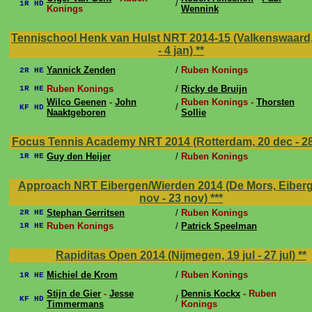
/
1R HD
Konings
Wennink
Tennischool Henk van Hulst NRT 2014-15 (Valkenswaard,
- 4 jan)
**
Yannick Zenden
/
Ruben Konings
2R HE
Ruben Konings
/
Ricky de Bruijn
1R HE
Wilco Geenen
-
John
Ruben Konings -
Thorsten
/
KF HD
Naaktgeboren
Sollie
Focus Tennis Academy NRT 2014 (Rotterdam, 20 dec - 2
Guy den Heijer
/
Ruben Konings
1R HE
Approach NRT Eibergen/Wierden 2014 (De Mors, Eiberg
nov - 23 nov)
***
Stephan Gerritsen
/
Ruben Konings
2R HE
Ruben Konings
/
Patrick Speelman
1R HE
Rapiditas Open 2014 (Nijmegen, 19 jul - 27 jul)
**
Michiel de Krom
/
Ruben Konings
1R HE
Stijn de Gier
-
Jesse
Dennis Kockx
- Ruben
/
KF HD
Timmermans
Konings