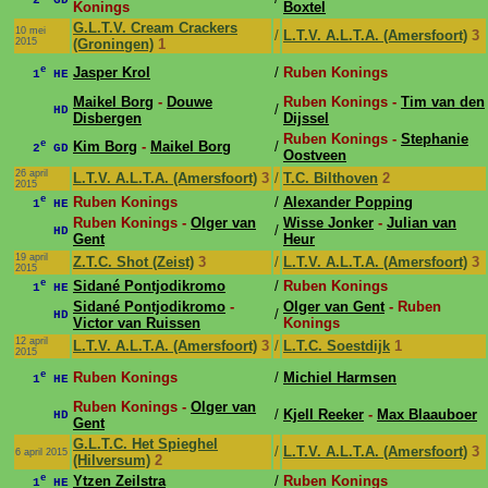
Konings
Boxtel
G.L.T.V. Cream Crackers
10 mei
/
L.T.V. A.L.T.A. (Amersfoort)
3
2015
(Groningen)
1
e
Jasper Krol
/
Ruben Konings
1
HE
Maikel Borg
-
Douwe
Ruben Konings -
Tim van den
/
HD
Disbergen
Dijssel
Ruben Konings -
Stephanie
e
Kim Borg
-
Maikel Borg
/
2
GD
Oostveen
26 april
L.T.V. A.L.T.A. (Amersfoort)
3
/
T.C. Bilthoven
2
2015
e
Ruben Konings
/
Alexander Popping
1
HE
Ruben Konings -
Olger van
Wisse Jonker
-
Julian van
/
HD
Gent
Heur
19 april
Z.T.C. Shot (Zeist)
3
/
L.T.V. A.L.T.A. (Amersfoort)
3
2015
e
Sidané Pontjodikromo
/
Ruben Konings
1
HE
Sidané Pontjodikromo
-
Olger van Gent
- Ruben
/
HD
Victor van Ruissen
Konings
12 april
L.T.V. A.L.T.A. (Amersfoort)
3
/
L.T.C. Soestdijk
1
2015
e
Ruben Konings
/
Michiel Harmsen
1
HE
Ruben Konings -
Olger van
/
Kjell Reeker
-
Max Blaauboer
HD
Gent
G.L.T.C. Het Spieghel
/
L.T.V. A.L.T.A. (Amersfoort)
3
6 april 2015
(Hilversum)
2
e
Ytzen Zeilstra
/
Ruben Konings
1
HE