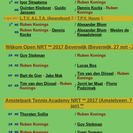
e
Igor Straatsma
/
Ruben Konings
1
HE
Quinten Kleiboer
-
Guido
Dennis Kockx
- Ruben
/
HD
Janssen
Konings
L.T.V. A.L.T.A. (Amersfoort)
2
/
T.P.V. Hoorn
1
9 april 2017
e
Ruben Konings
/
Alexander Blom
1
HE
Ruben Konings -
Dennis
Alexander Blom
-
Wesley de
/
HD
Kockx
Kwaadsteniet
Wijkom Open NRT ** 2017 Beverwijk (Beverwijk, 27 mrt - 
Guy Stokman
/
Ruben Konings
2R HE
Ruben Konings
/
Lucas Bos
1R HE
Tim van den Dijssel
- Ruben
Bart de Gier
-
Jake Mak
/
HF HD
Konings
Tim van den Dijssel
- Ruben
Jorrit ter Maat
-
Floris
/
KF HD
Konings
Podzimek
Amstelpark Tennis Academy NRT ** 2017 (Amstelveen, 7 j
jan)
**
Thorsten Sollie
/
Ruben Konings
KF HE
Ruben Konings
/
Guy Stokman
2R HE
Ruben Konings
/
Yoeri Somers
1R HE