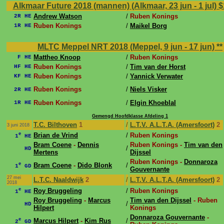
Alkmaar Future 2018 (mannen) (Alkmaar, 23 jun - 1 jul)
$
Andrew Watson
/
Ruben Konings
2R HE
Ruben Konings
/
Maikel Borg
1R HE
MLTC Meppel NRT 2018 (Meppel, 9 jun - 17 jun)
**
Mattheo Knoop
/
Ruben Konings
F HE
Ruben Konings
/
Tim van der Horst
HF HE
Ruben Konings
/
Yannick Verwater
KF HE
Ruben Konings
/
Niels Visker
2R HE
Ruben Konings
/
Elgin Khoeblal
1R HE
Gemengd Hoofdklasse Afdeling 1
T.C. Bilthoven
1
/
L.T.V. A.L.T.A. (Amersfoort)
2
3 juni 2018
e
Brian de Vrind
/
Ruben Konings
1
HE
Bram Coene
-
Dennis
Ruben Konings -
Tim van den
/
HD
Mertens
Dijssel
Ruben Konings -
Donnaroza
e
Bram Coene
-
Dido Blonk
/
1
GD
Gouvernante
27 mei
L.T.C. Naaldwijk
2
/
L.T.V. A.L.T.A. (Amersfoort)
2
2018
e
Roy Bruggeling
/
Ruben Konings
1
HE
Roy Bruggeling
-
Marcus
Tim van den Dijssel
- Ruben
/
HD
Hilpert
Konings
Donnaroza Gouvernante
-
e
Marcus Hilpert
-
Kim Rus
/
2
GD