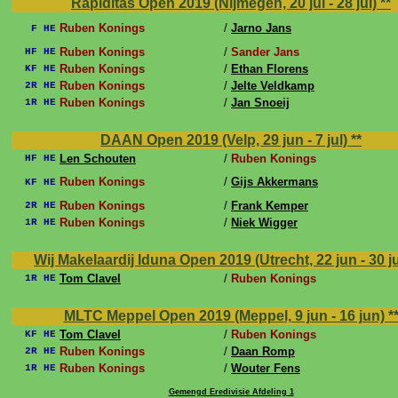
Rapiditas Open 2019 (Nijmegen, 20 jul - 28 jul)
**
Ruben Konings
/
Jarno Jans
F HE
Ruben Konings
/
Sander Jans
HF HE
Ruben Konings
/
Ethan Florens
KF HE
Ruben Konings
/
Jelte Veldkamp
2R HE
Ruben Konings
/
Jan Snoeij
1R HE
DAAN Open 2019 (Velp, 29 jun - 7 jul)
**
Len Schouten
/
Ruben Konings
HF HE
Ruben Konings
/
Gijs Akkermans
KF HE
Ruben Konings
/
Frank Kemper
2R HE
Ruben Konings
/
Niek Wigger
1R HE
Wij Makelaardij Iduna Open 2019 (Utrecht, 22 jun - 30 j
Tom Clavel
/
Ruben Konings
1R HE
MLTC Meppel Open 2019 (Meppel, 9 jun - 16 jun)
*
Tom Clavel
/
Ruben Konings
KF HE
Ruben Konings
/
Daan Romp
2R HE
Ruben Konings
/
Wouter Fens
1R HE
Gemengd Eredivisie Afdeling 1