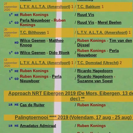
27
L.T.V. A.L.T.A. (Amersfoort)
1
/
T.C. Bakkum
1
september
2020
e
Ruben Konings
/
Ruud Vis
1
HE
Perla Nieuwboer
- Ruben
e
/
Ruud Vis
-
Merel Beelen
1
GD
Konings
20
T.C. Bilthoven
1
/
L.T.V. A.L.T.A. (Amersfoort)
1
september
2020
Wilco Geenen
-
Mattheo
Ruben Konings -
Tim van den
/
HD
Knoop
Dijssel
Ruben Konings -
Perla
e
Wilco Geenen
-
Dido Blonk
/
1
GD
Nieuwboer
13
L.T.V. A.L.T.A. (Amersfoort)
1
/
T.C. Domstad (Utrecht)
2
september
2020
e
Ruben Konings
/
Ricardo Hagedoorn
1
HE
Ruben Konings -
Perla
Ricardo Hagedoorn
-
e
/
1
GD
Nieuwboer
Suzanne van Soest
Approach NRT Eibergen 2019 (De Mors, Eibergen, 13 de
dec)
**
Cas de Ruiter
/
Ruben Konings
1R HE
Palingtoernooi **** 2019 (Volendam, 17 aug - 25 aug)
Amadatus Admiraal
/
Ruben Konings
1R HE