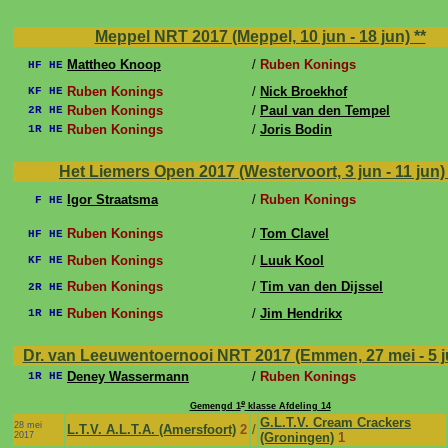
Meppel NRT 2017 (Meppel, 10 jun - 18 jun)
**
Mattheo Knoop
/
Ruben Konings
HF HE
Ruben Konings
/
Nick Broekhof
KF HE
Ruben Konings
/
Paul van den Tempel
2R HE
Ruben Konings
/
Joris Bodin
1R HE
Het Liemers Open 2017 (Westervoort, 3 jun - 11 jun
Igor Straatsma
/
Ruben Konings
F HE
Ruben Konings
/
Tom Clavel
HF HE
Ruben Konings
/
Luuk Kool
KF HE
Ruben Konings
/
Tim van den Dijssel
2R HE
Ruben Konings
/
Jim Hendrikx
1R HE
Dr. van Leeuwentoernooi NRT 2017 (Emmen, 27 mei - 5 
Deney Wassermann
/
Ruben Konings
1R HE
e
Gemengd 1
klasse Afdeling 14
G.L.T.V. Cream Crackers
28 mei
L.T.V. A.L.T.A. (Amersfoort)
2
/
2017
(Groningen)
1