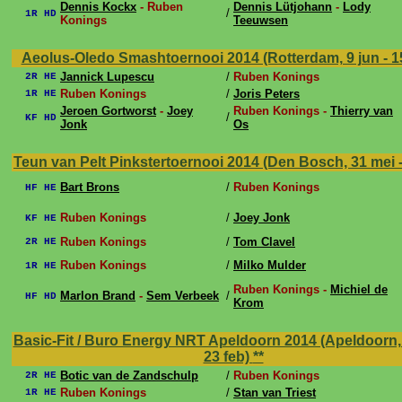
Dennis Kockx
- Ruben
Dennis Lütjohann
-
Lody
/
1R HD
Konings
Teeuwsen
Aeolus-Oledo Smashtoernooi 2014 (Rotterdam, 9 jun - 1
Jannick Lupescu
/
Ruben Konings
2R HE
Ruben Konings
/
Joris Peters
1R HE
Jeroen Gortworst
-
Joey
Ruben Konings -
Thierry van
/
KF HD
Jonk
Os
Teun van Pelt Pinkstertoernooi 2014 (Den Bosch, 31 mei -
Bart Brons
/
Ruben Konings
HF HE
Ruben Konings
/
Joey Jonk
KF HE
Ruben Konings
/
Tom Clavel
2R HE
Ruben Konings
/
Milko Mulder
1R HE
Ruben Konings -
Michiel de
Marlon Brand
-
Sem Verbeek
/
HF HD
Krom
Basic-Fit / Buro Energy NRT Apeldoorn 2014 (Apeldoorn, 
23 feb)
**
Botic van de Zandschulp
/
Ruben Konings
2R HE
Ruben Konings
/
Stan van Triest
1R HE