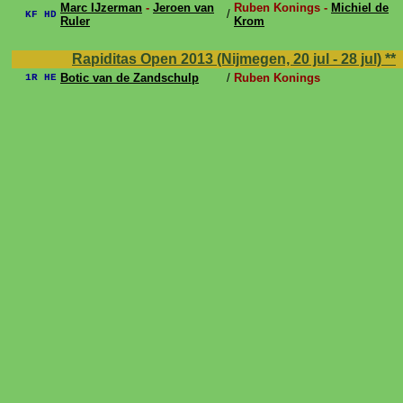
Marc IJzerman
-
Jeroen van
Ruben Konings -
Michiel de
/
KF HD
Ruler
Krom
Rapiditas Open 2013 (Nijmegen, 20 jul - 28 jul)
**
Botic van de Zandschulp
/
Ruben Konings
1R HE