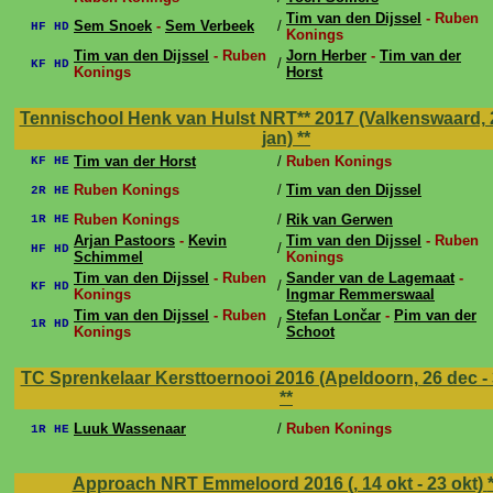
Tim van den Dijssel
- Ruben
Sem Snoek
-
Sem Verbeek
/
HF HD
Konings
Tim van den Dijssel
- Ruben
Jorn Herber
-
Tim van der
/
KF HD
Konings
Horst
Tennischool Henk van Hulst NRT** 2017 (Valkenswaard, 2 
jan)
**
Tim van der Horst
/
Ruben Konings
KF HE
Ruben Konings
/
Tim van den Dijssel
2R HE
Ruben Konings
/
Rik van Gerwen
1R HE
Arjan Pastoors
-
Kevin
Tim van den Dijssel
- Ruben
/
HF HD
Schimmel
Konings
Tim van den Dijssel
- Ruben
Sander van de Lagemaat
-
/
KF HD
Konings
Ingmar Remmerswaal
Tim van den Dijssel
- Ruben
Stefan Lončar
-
Pim van der
/
1R HD
Konings
Schoot
TC Sprenkelaar Kersttoernooi 2016 (Apeldoorn, 26 dec - 
**
Luuk Wassenaar
/
Ruben Konings
1R HE
Approach NRT Emmeloord 2016 (, 14 okt - 23 okt)