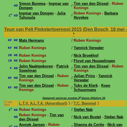
Simon Burema
-
Ingmar van
Tim van den Dijssel
- Ruben
/
HD
Dongen
Konings
Ingmar van Dongen
-
Julia
Ruben Konings -
Barbara
e
/
1
GD
Tuhusula
Huyskes
Teun van Pelt Pinkstertoernooi 2015 (Den Bosch, 18 mei -
*
Mats Hermans
/
Ruben Konings
HF HE
Ruben Konings
/
Yannick Verwater
KF HE
Ruben Konings
/
Nick Broekhof
2R HE
Ruben Konings
/
Floyd van Houwelingen
1R HE
John Naaktgeboren
-
Patrick
Tim van den Dijssel
- Ruben
/
F HD
Speelman
Konings
Tim van den Dijssel
- Ruben
Julian Prins
-
Yannick
/
HF HD
Konings
Verwater
Tim van den Dijssel
- Ruben
Toby de Klerk
-
Koen
/
KF HD
Konings
Schuurmans
e
Gemengd senioren zondag 2
klasse Afdeling 24
17 mei
L.T.V. A.L.T.A. (Amersfoort)
3
/
T.C. Bemmel
1
2015
e
Ruben Konings
/
Stefan Nab
1
HE
Ruben Konings -
Tim van
/
Nick van Boxtel
-
Stefan Nab
HD
den Dijssel
Anniek Jansen
- Ruben
Shanna de Cortie
-
Nick van
e
/
2
GD