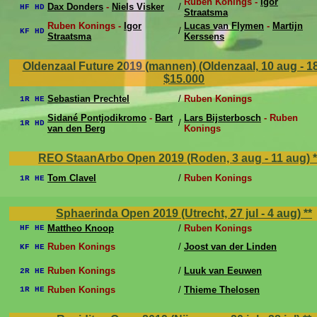
Ruben Konings -
Igor
Dax Donders
-
Niels Visker
/
HF HD
Straatsma
Ruben Konings -
Igor
Lucas van Flymen
-
Martijn
/
KF HD
Straatsma
Kerssens
Oldenzaal Future 2019 (mannen) (Oldenzaal, 10 aug - 1
$15.000
Sebastian Prechtel
/
Ruben Konings
1R HE
Sidané Pontjodikromo
-
Bart
Lars Bijsterbosch
- Ruben
/
1R HD
van den Berg
Konings
REO StaanArbo Open 2019 (Roden, 3 aug - 11 aug)
*
Tom Clavel
/
Ruben Konings
1R HE
Sphaerinda Open 2019 (Utrecht, 27 jul - 4 aug)
**
Mattheo Knoop
/
Ruben Konings
HF HE
Ruben Konings
/
Joost van der Linden
KF HE
Ruben Konings
/
Luuk van Eeuwen
2R HE
Ruben Konings
/
Thieme Thelosen
1R HE