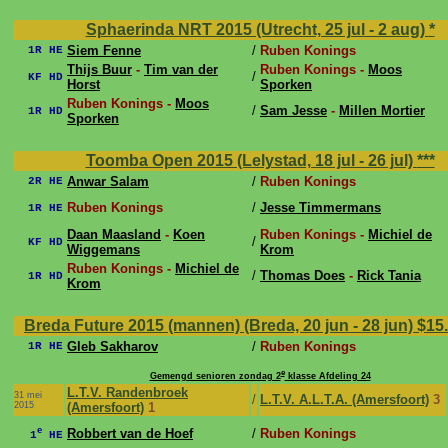
Sphaerinda NRT 2015 (Utrecht, 25 jul - 2 aug)
*
Siem Fenne
/
Ruben Konings
1R HE
Thijs Buur
-
Tim van der
Ruben Konings -
Moos
/
KF HD
Horst
Sporken
Ruben Konings -
Moos
/
Sam Jesse
-
Millen Mortier
1R HD
Sporken
Toomba Open 2015 (Lelystad, 18 jul - 26 jul)
***
Anwar Salam
/
Ruben Konings
2R HE
Ruben Konings
/
Jesse Timmermans
1R HE
Daan Maasland
-
Koen
Ruben Konings -
Michiel de
/
KF HD
Wiggemans
Krom
Ruben Konings -
Michiel de
/
Thomas Does
-
Rick Tania
1R HD
Krom
Breda Future 2015 (mannen) (Breda, 20 jun - 28 jun)
$15
Gleb Sakharov
/
Ruben Konings
1R HE
e
Gemengd senioren zondag 2
klasse Afdeling 24
L.T.V. Randenbroek
31 mei
/
L.T.V. A.L.T.A. (Amersfoort)
3
2015
(Amersfoort)
1
e
Robbert van de Hoef
/
Ruben Konings
1
HE