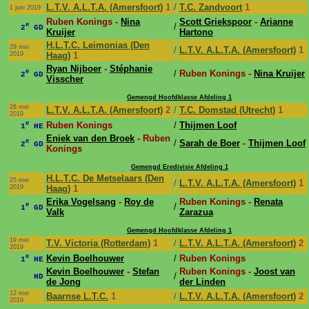
L.T.V. A.L.T.A. (Amersfoort)
1
/
T.C. Zandvoort
1
1 juni 2019
Ruben Konings -
Nina
Scott Griekspoor
-
Arianne
e
/
2
GD
Kruijer
Hartono
H.L.T.C. Leimonias (Den
29 mei
/
L.T.V. A.L.T.A. (Amersfoort)
1
2019
Haag)
1
Ryan Nijboer
-
Stéphanie
e
/
Ruben Konings -
Nina Kruijer
2
GD
Visscher
Gemengd Hoofdklasse Afdeling 1
26 mei
L.T.V. A.L.T.A. (Amersfoort)
2
/
T.C. Domstad (Utrecht)
1
2019
e
Ruben Konings
/
Thijmen Loof
1
HE
Eniek van den Broek
- Ruben
e
/
Sarah de Boer
-
Thijmen Loof
2
GD
Konings
Gemengd Eredivisie Afdeling 1
H.L.T.C. De Metselaars (Den
25 mei
/
L.T.V. A.L.T.A. (Amersfoort)
1
2019
Haag)
1
Erika Vogelsang
-
Roy de
Ruben Konings -
Renata
e
/
1
GD
Valk
Zarazua
Gemengd Hoofdklasse Afdeling 1
19 mei
T.V. Victoria (Rotterdam)
1
/
L.T.V. A.L.T.A. (Amersfoort)
2
2019
e
Kevin Boelhouwer
/
Ruben Konings
1
HE
Kevin Boelhouwer
-
Stefan
Ruben Konings -
Joost van
/
HD
de Jong
der Linden
12 mei
Baarnse L.T.C.
1
/
L.T.V. A.L.T.A. (Amersfoort)
2
2019