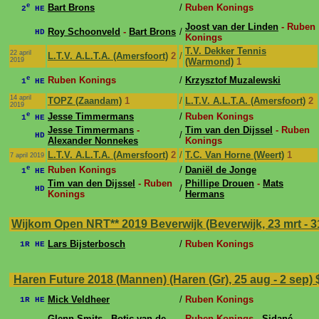
e
Bart Brons
/
Ruben Konings
2
HE
Joost van der Linden
- Ruben
Roy Schoonveld
-
Bart Brons
/
HD
Konings
T.V. Dekker Tennis
22 april
L.T.V. A.L.T.A. (Amersfoort)
2
/
2019
(Warmond)
1
e
Ruben Konings
/
Krzysztof Muzalewski
1
HE
14 april
TOPZ (Zaandam)
1
/
L.T.V. A.L.T.A. (Amersfoort)
2
2019
e
Jesse Timmermans
/
Ruben Konings
1
HE
Jesse Timmermans
-
Tim van den Dijssel
- Ruben
/
HD
Alexander Nonnekes
Konings
L.T.V. A.L.T.A. (Amersfoort)
2
/
T.C. Van Horne (Weert)
1
7 april 2019
e
Ruben Konings
/
Daniël de Jonge
1
HE
Tim van den Dijssel
- Ruben
Phillipe Drouen
-
Mats
/
HD
Konings
Hermans
Wijkom Open NRT** 2019 Beverwijk (Beverwijk, 23 mrt - 3
Lars Bijsterbosch
/
Ruben Konings
1R HE
Haren Future 2018 (Mannen) (Haren (Gr), 25 aug - 2 sep)
Mick Veldheer
/
Ruben Konings
1R HE
Glenn Smits
-
Botic van de
Ruben Konings -
Sidané