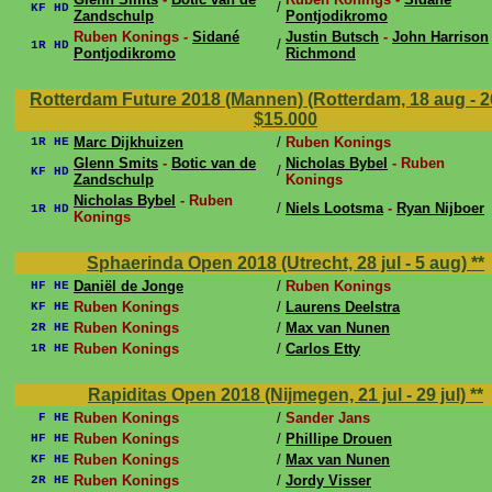
/
KF HD
Zandschulp
Pontjodikromo
Ruben Konings -
Sidané
Justin Butsch
-
John Harrison
/
1R HD
Pontjodikromo
Richmond
Rotterdam Future 2018 (Mannen) (Rotterdam, 18 aug - 2
$15.000
Marc Dijkhuizen
/
Ruben Konings
1R HE
Glenn Smits
-
Botic van de
Nicholas Bybel
- Ruben
/
KF HD
Zandschulp
Konings
Nicholas Bybel
- Ruben
/
Niels Lootsma
-
Ryan Nijboer
1R HD
Konings
Sphaerinda Open 2018 (Utrecht, 28 jul - 5 aug)
**
Daniël de Jonge
/
Ruben Konings
HF HE
Ruben Konings
/
Laurens Deelstra
KF HE
Ruben Konings
/
Max van Nunen
2R HE
Ruben Konings
/
Carlos Etty
1R HE
Rapiditas Open 2018 (Nijmegen, 21 jul - 29 jul)
**
Ruben Konings
/
Sander Jans
F HE
Ruben Konings
/
Phillipe Drouen
HF HE
Ruben Konings
/
Max van Nunen
KF HE
Ruben Konings
/
Jordy Visser
2R HE