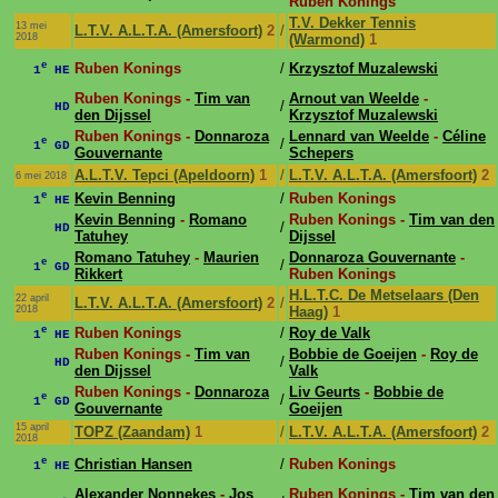
Ruben Konings
T.V. Dekker Tennis
13 mei
L.T.V. A.L.T.A. (Amersfoort)
2
/
2018
(Warmond)
1
e
Ruben Konings
/
Krzysztof Muzalewski
1
HE
Ruben Konings -
Tim van
Arnout van Weelde
-
/
HD
den Dijssel
Krzysztof Muzalewski
Ruben Konings -
Donnaroza
Lennard van Weelde
-
Céline
e
/
1
GD
Gouvernante
Schepers
A.L.T.V. Tepci (Apeldoorn)
1
/
L.T.V. A.L.T.A. (Amersfoort)
2
6 mei 2018
e
Kevin Benning
/
Ruben Konings
1
HE
Kevin Benning
-
Romano
Ruben Konings -
Tim van den
/
HD
Tatuhey
Dijssel
Romano Tatuhey
-
Maurien
Donnaroza Gouvernante
-
e
/
1
GD
Rikkert
Ruben Konings
H.L.T.C. De Metselaars (Den
22 april
L.T.V. A.L.T.A. (Amersfoort)
2
/
2018
Haag)
1
e
Ruben Konings
/
Roy de Valk
1
HE
Ruben Konings -
Tim van
Bobbie de Goeijen
-
Roy de
/
HD
den Dijssel
Valk
Ruben Konings -
Donnaroza
Liv Geurts
-
Bobbie de
e
/
1
GD
Gouvernante
Goeijen
15 april
TOPZ (Zaandam)
1
/
L.T.V. A.L.T.A. (Amersfoort)
2
2018
e
Christian Hansen
/
Ruben Konings
1
HE
Alexander Nonnekes
-
Jos
Ruben Konings -
Tim van den