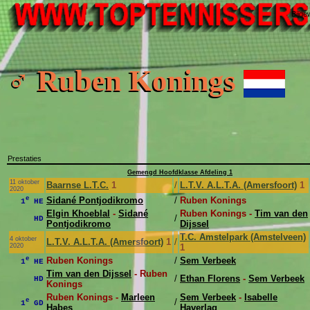
Bijge
♂ Ruben Konings
Prestaties
Gemengd Hoofdklasse Afdeling 1
11 oktober
Baarnse L.T.C.
1
/
L.T.V. A.L.T.A. (Amersfoort)
1
2020
e
Sidané Pontjodikromo
/
Ruben Konings
1
HE
Elgin Khoeblal
-
Sidané
Ruben Konings -
Tim van den
/
HD
Pontjodikromo
Dijssel
T.C. Amstelpark (Amstelveen)
4 oktober
L.T.V. A.L.T.A. (Amersfoort)
1
/
2020
1
e
Ruben Konings
/
Sem Verbeek
1
HE
Tim van den Dijssel
- Ruben
/
Ethan Florens
-
Sem Verbeek
HD
Konings
Ruben Konings -
Marleen
Sem Verbeek
-
Isabelle
e
/
1
GD
Habes
Haverlag