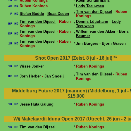
Ruben Konings
/
Koen Schuurmans
2R HE
Ruben Konings
/
Lody Teeuwsen
1R HE
Tim van den Dijssel
- Ruben
Stefan Bodde
-
Boas Deden
/
F HD
Konings
Tim van den Dijssel
- Ruben
Dennis Lütjohann
-
Lody
/
HF HD
Konings
Teeuwsen
Tim van den Dijssel
- Ruben
Willem van den Akker
-
Boris
/
KF HD
Konings
Beumer
Tim van den Dijssel
- Ruben
/
Jim Burgers
-
Bjorn Graven
1R HD
Konings
Shot Open 2017 (Zeist, 8 jul - 16 jul)
**
Wisse Jonker
/
Ruben Konings
1R HE
Tim van den Dijssel
- Ruben
Jorn Herber
-
Jan Snoeij
/
KF HD
Konings
Middelburg Future 2017 (mannen) (Middelburg, 1 jul - 9
$15.000
Jesse Huta Galung
/
Ruben Konings
1R HE
Wij Makelaardij Iduna Open 2017 (Utrecht, 26 jun - 2 ju
Tim van den Dijssel
/
Ruben Konings
1R HE