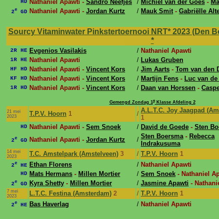
Nathaniel Apawti -
Sandro Neefjes
/
Michiel van der Goes
-
Ma
HD
e
Nathaniel Apawti -
Jordan Kurtz
/
Mauk Smit
-
Gabriëlle Alt
2
GD
Sourcy Vitaminwater Pinkstertoernooi NRT* 2023 (Den Bo
*
Evgenios Vasilakis
/
Nathaniel Apawti
2R HE
Nathaniel Apawti
/
Lukas Gruben
1R HE
Nathaniel Apawti -
Vincent Kors
/
Jim Aarts
-
Tom van den 
HF HD
Nathaniel Apawti -
Vincent Kors
/
Martijn Fens
-
Luc van de 
KF HD
Nathaniel Apawti -
Vincent Kors
/
Daan van Horssen
-
Caspe
1R HD
e
Gemengd Zondag 1
Klasse Afdeling 2
A.L.T.C. Joy Jaagpad (A
21 mei
T.P.V. Hoorn
1
/
2023
1
Nathaniel Apawti -
Sem Snoek
/
David de Goede
-
Sten B
HD
Sten Boersma
-
Rebecca
e
Nathaniel Apawti -
Jordan Kurtz
/
2
GD
Indrakusuma
14 mei
T.C. Amstelpark (Amstelveen)
3
/
T.P.V. Hoorn
1
2023
e
Ethan Florens
/
Nathaniel Apawti
2
HE
Mats Hermans
-
Millen Mortier
/
Sem Snoek
- Nathaniel A
HD
e
Kyra Shetty
-
Millen Mortier
/
Jasmine Apawti
- Nathani
2
GD
7 mei
L.T.C. Festina (Amsterdam)
2
/
T.P.V. Hoorn
1
2023
e
Bas Haverlag
/
Nathaniel Apawti
2
HE