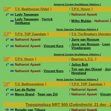
Gemengd Zondag Hoofdklasse Afdeling 1
13 april
T.V. Beekhuizen (Velp)
1
/
T.P.V. Hoorn
1
2025
e
Lody Teeuwsen
/
Nathaniel Apawti
2
HE
Lody Teeuwsen
-
Yorrick
/
Milko Mulder
- Nathaniel 
HD
Veldkamp
Heren Zaterdag Topklasse Afdeling 3
12 april
T.P.V. TOP Zaandam
1
/
T.V. Tie-Breakers (Amste
2025
e
Nathaniel Apawti
/
Jurre van Rossum
2
HE
Jurre van Rossum
-
Leon
e
Nathaniel Apawti -
Vincent Kors
/
1
HD
Vloedgraven
Gemengd Zondag Hoofdklasse Afdeling 1
6 april
T.P.V. Hoorn
1
/
Baarnse L.T.C.
2
2025
e
Nathaniel Apawti
/
Julius Bult
1
HE
Tim van den Dijssel
-
Jori
Nathaniel Apawti -
Vincent Kors
/
HD
Hoogland
Heren Zaterdag Topklasse Afdeling 3
5 april
T.V. Badhoevedorp
1
/
T.P.V. TOP Zaandam
1
2025
e
Luc de Ruiter
/
Nathaniel Apawti
2
HE
e
Mayro Brand
-
Twan van Zijl
/
Nathaniel Apawti -
Vincen
1
HD
Topspinplaza NRT 500 (Zwijndrecht, 21 dec - 
Ronetto van Tilburg
/
Nathaniel Apawti
1R HE