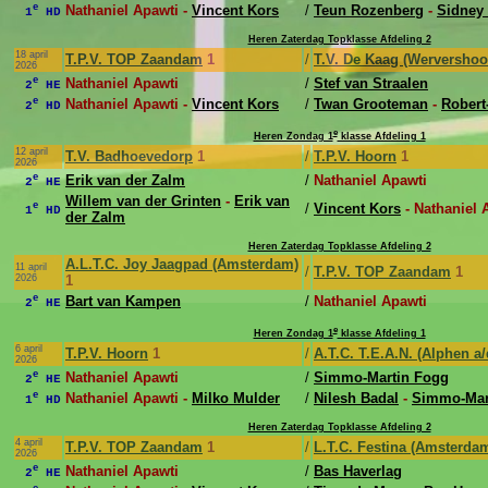
e
Nathaniel Apawti -
Vincent Kors
/
Teun Rozenberg
-
Sidney
1
HD
Heren Zaterdag Topklasse Afdeling 2
18 april
T.P.V. TOP Zaandam
1
/
T.V. De Kaag (Wervershoo
2026
e
Nathaniel Apawti
/
Stef van Straalen
2
HE
e
Nathaniel Apawti -
Vincent Kors
/
Twan Grooteman
-
Robert
2
HD
e
Heren Zondag 1
klasse Afdeling 1
12 april
T.V. Badhoevedorp
1
/
T.P.V. Hoorn
1
2026
e
Erik van der Zalm
/
Nathaniel Apawti
2
HE
Willem van der Grinten
-
Erik van
e
/
Vincent Kors
- Nathaniel 
1
HD
der Zalm
Heren Zaterdag Topklasse Afdeling 2
A.L.T.C. Joy Jaagpad (Amsterdam)
11 april
/
T.P.V. TOP Zaandam
1
2026
1
e
Bart van Kampen
/
Nathaniel Apawti
2
HE
e
Heren Zondag 1
klasse Afdeling 1
6 april
T.P.V. Hoorn
1
/
A.T.C. T.E.A.N. (Alphen a/
2026
e
Nathaniel Apawti
/
Simmo-Martin Fogg
2
HE
e
Nathaniel Apawti -
Milko Mulder
/
Nilesh Badal
-
Simmo-Mar
1
HD
Heren Zaterdag Topklasse Afdeling 2
4 april
T.P.V. TOP Zaandam
1
/
L.T.C. Festina (Amsterda
2026
e
Nathaniel Apawti
/
Bas Haverlag
2
HE