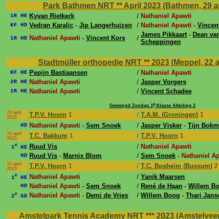
Park Bathmen NRT ** April 2023 (Bathmen, 29 ap
Kyvan Rietkerk
/
Nathaniel Apawti
1R HE
Vedran Karalic
-
Jip Langerhuizen
/
Nathaniel Apawti -
Vincen
KF HD
James Pikkaart
-
Dean va
Nathaniel Apawti -
Vincent Kors
/
1R HD
Scheppingen
Stadtmüller orthopedie NRT ** 2023 (Meppel, 22 a
Pepijn Bastiaansen
/
Nathaniel Apawti
KF HE
Nathaniel Apawti
/
Jasper Vorgers
2R HE
Nathaniel Apawti
/
Vincent Schadee
1R HE
e
Gemengd Zondag 1
Klasse Afdeling 2
23 april
T.P.V. Hoorn
1
/
T.A.M. (Groningen)
1
2023
Nathaniel Apawti -
Sem Snoek
/
Jasper Visker
-
Tijn Bokm
HD
16 april
T.C. Bakkum
1
/
T.P.V. Hoorn
1
2023
e
Ruud Vis
/
Nathaniel Apawti
1
HE
Ruud Vis
-
Marnix Blom
/
Sem Snoek
- Nathaniel A
HD
10 april
T.P.V. Hoorn
1
/
T.C. Bosheim (Bussum)
2
2023
e
Nathaniel Apawti
/
Yanik Maarsen
1
HE
Nathaniel Apawti -
Sem Snoek
/
René de Haan
-
Willem B
HD
e
Nathaniel Apawti -
Demi de Vries
/
Willem Boog
-
Thari Jans
2
GD
Amstelpark Tennis Academy NRT *** 2023 (Amstelveen,