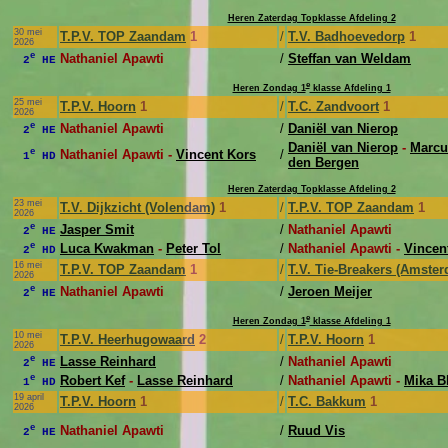
Heren Zaterdag Topklasse Afdeling 2
30 mei
T.P.V. TOP Zaandam
1
/
T.V. Badhoevedorp
1
2026
e
Nathaniel Apawti
/
Steffan van Weldam
2
HE
e
Heren Zondag 1
klasse Afdeling 1
25 mei
T.P.V. Hoorn
1
/
T.C. Zandvoort
1
2026
e
Nathaniel Apawti
/
Daniël van Nierop
2
HE
Daniël van Nierop
-
Marcu
e
Nathaniel Apawti -
Vincent Kors
/
1
HD
den Bergen
Heren Zaterdag Topklasse Afdeling 2
23 mei
T.V. Dijkzicht (Volendam)
1
/
T.P.V. TOP Zaandam
1
2026
e
Jasper Smit
/
Nathaniel Apawti
2
HE
e
Luca Kwakman
-
Peter Tol
/
Nathaniel Apawti -
Vincen
2
HD
16 mei
T.P.V. TOP Zaandam
1
/
T.V. Tie-Breakers (Amste
2026
e
Nathaniel Apawti
/
Jeroen Meijer
2
HE
e
Heren Zondag 1
klasse Afdeling 1
10 mei
T.P.V. Heerhugowaard
2
/
T.P.V. Hoorn
1
2026
e
Lasse Reinhard
/
Nathaniel Apawti
2
HE
e
Robert Kef
-
Lasse Reinhard
/
Nathaniel Apawti -
Mika B
1
HD
19 april
T.P.V. Hoorn
1
/
T.C. Bakkum
1
2026
e
Nathaniel Apawti
/
Ruud Vis
2
HE