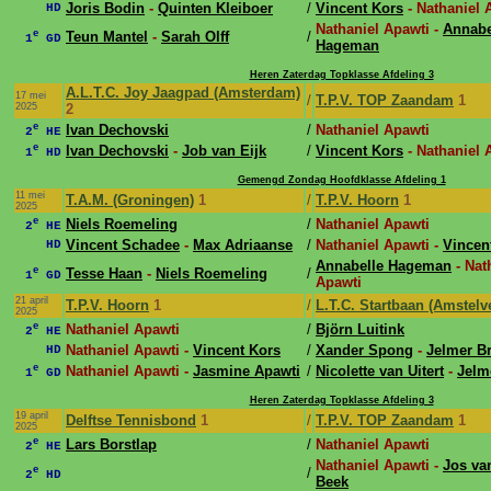
Joris Bodin
-
Quinten Kleiboer
/
Vincent Kors
- Nathaniel 
HD
Nathaniel Apawti -
Annabe
e
Teun Mantel
-
Sarah Olff
/
1
GD
Hageman
Heren Zaterdag Topklasse Afdeling 3
A.L.T.C. Joy Jaagpad (Amsterdam)
17 mei
/
T.P.V. TOP Zaandam
1
2025
2
e
Ivan Dechovski
/
Nathaniel Apawti
2
HE
e
Ivan Dechovski
-
Job van Eijk
/
Vincent Kors
- Nathaniel 
1
HD
Gemengd Zondag Hoofdklasse Afdeling 1
11 mei
T.A.M. (Groningen)
1
/
T.P.V. Hoorn
1
2025
e
Niels Roemeling
/
Nathaniel Apawti
2
HE
Vincent Schadee
-
Max Adriaanse
/
Nathaniel Apawti -
Vincen
HD
Annabelle Hageman
- Nat
e
Tesse Haan
-
Niels Roemeling
/
1
GD
Apawti
21 april
T.P.V. Hoorn
1
/
L.T.C. Startbaan (Amstelv
2025
e
Nathaniel Apawti
/
Björn Luitink
2
HE
Nathaniel Apawti -
Vincent Kors
/
Xander Spong
-
Jelmer B
HD
e
Nathaniel Apawti -
Jasmine Apawti
/
Nicolette van Uitert
-
Jelm
1
GD
Heren Zaterdag Topklasse Afdeling 3
19 april
Delftse Tennisbond
1
/
T.P.V. TOP Zaandam
1
2025
e
Lars Borstlap
/
Nathaniel Apawti
2
HE
Nathaniel Apawti -
Jos va
e
/
2
HD
Beek