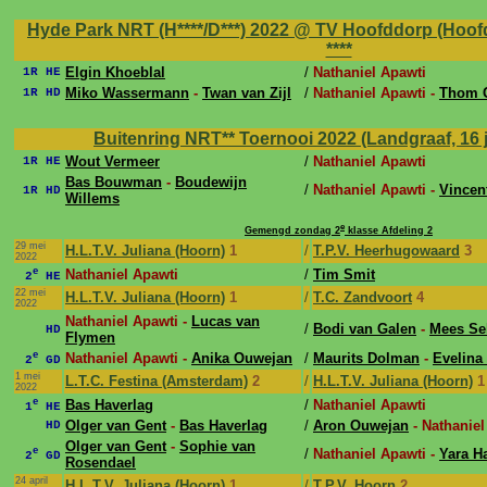
Hyde Park NRT (H****/D***) 2022 @ TV Hoofddorp (Hoofdd
****
Elgin Khoeblal
/
Nathaniel Apawti
1R HE
Miko Wassermann
-
Twan van Zijl
/
Nathaniel Apawti -
Thom G
1R HD
Buitenring NRT** Toernooi 2022 (Landgraaf, 16 ju
Wout Vermeer
/
Nathaniel Apawti
1R HE
Bas Bouwman
-
Boudewijn
/
Nathaniel Apawti -
Vincen
1R HD
Willems
e
Gemengd zondag 2
klasse Afdeling 2
29 mei
H.L.T.V. Juliana (Hoorn)
1
/
T.P.V. Heerhugowaard
3
2022
e
Nathaniel Apawti
/
Tim Smit
2
HE
22 mei
H.L.T.V. Juliana (Hoorn)
1
/
T.C. Zandvoort
4
2022
Nathaniel Apawti -
Lucas van
/
Bodi van Galen
-
Mees Se
HD
Flymen
e
Nathaniel Apawti -
Anika Ouwejan
/
Maurits Dolman
-
Evelina
2
GD
1 mei
L.T.C. Festina (Amsterdam)
2
/
H.L.T.V. Juliana (Hoorn)
1
2022
e
Bas Haverlag
/
Nathaniel Apawti
1
HE
Olger van Gent
-
Bas Haverlag
/
Aron Ouwejan
- Nathaniel
HD
Olger van Gent
-
Sophie van
e
/
Nathaniel Apawti -
Yara H
2
GD
Rosendael
24 april
H.L.T.V. Juliana (Hoorn)
1
/
T.P.V. Hoorn
2