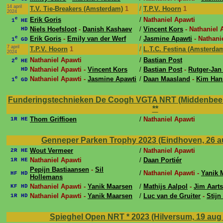
14 april
T.V. Tie-Breakers (Amsterdam)
1
/
T.P.V. Hoorn
1
2024
e
Erik Goris
/
Nathaniel Apawti
1
HE
Niels Hoefsloot
-
Danish Kashaev
/
Vincent Kors
- Nathaniel 
HD
e
Erik Goris
-
Emily van der Werf
/
Jasmine Apawti
- Nathani
1
GD
7 april
T.P.V. Hoorn
1
/
L.T.C. Festina (Amsterda
2024
e
Nathaniel Apawti
/
Bastian Post
2
HE
Nathaniel Apawti -
Vincent Kors
/
Bastian Post
-
Rutger-Jan
HD
e
Nathaniel Apawti -
Jasmine Apawti
/
Daan Maasland
-
Kim Han
1
GD
Funderingstechnieken De Coogh VGTA NRT (Middenbeems
**
Thom Griffioen
/
Nathaniel Apawti
1R HE
Genneper Parken Trophy 2023 (Eindhoven, 26 au
Wout Vermeer
/
Nathaniel Apawti
2R HE
Nathaniel Apawti
/
Daan Portiér
1R HE
Pepijn Bastiaansen
-
Sil
/
Nathaniel Apawti -
Yanik 
HF HD
Hollemans
Nathaniel Apawti -
Yanik Maarsen
/
Mathijs Aalpol
-
Jim Aarts
KF HD
Nathaniel Apawti -
Yanik Maarsen
/
Luc van de Gruiter
-
Stijn
1R HD
Spieghel Open NRT * 2023 (Hilversum, 19 aug 