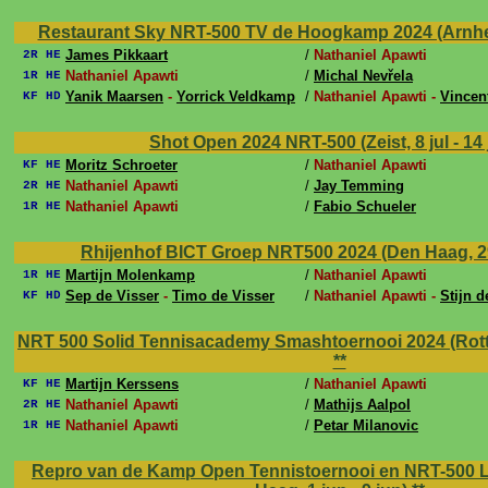
Restaurant Sky NRT-500 TV de Hoogkamp 2024 (Arnhem,
James Pikkaart
/
Nathaniel Apawti
2R HE
Nathaniel Apawti
/
Michal Nevřela
1R HE
Yanik Maarsen
-
Yorrick Veldkamp
/
Nathaniel Apawti -
Vincen
KF HD
Shot Open 2024 NRT-500 (Zeist, 8 jul - 14 
Moritz Schroeter
/
Nathaniel Apawti
KF HE
Nathaniel Apawti
/
Jay Temming
2R HE
Nathaniel Apawti
/
Fabio Schueler
1R HE
Rhijenhof BICT Groep NRT500 2024 (Den Haag, 29 
Martijn Molenkamp
/
Nathaniel Apawti
1R HE
Sep de Visser
-
Timo de Visser
/
Nathaniel Apawti -
Stijn 
KF HD
NRT 500 Solid Tennisacademy Smashtoernooi 2024 (Rotter
**
Martijn Kerssens
/
Nathaniel Apawti
KF HE
Nathaniel Apawti
/
Mathijs Aalpol
2R HE
Nathaniel Apawti
/
Petar Milanovic
1R HE
Repro van de Kamp Open Tennistoernooi en NRT-500