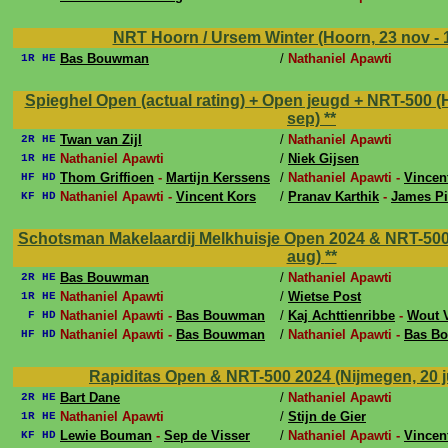
NRT Hoorn / Ursem Winter (Hoorn, 23 nov - 
Bas Bouwman
/
Nathaniel Apawti
1R HE
Spieghel Open (actual rating) + Open jeugd + NRT-500 (H
sep)
**
Twan van Zijl
/
Nathaniel Apawti
2R HE
Nathaniel Apawti
/
Niek Gijsen
1R HE
Thom Griffioen
-
Martijn Kerssens
/
Nathaniel Apawti -
Vincen
HF HD
Nathaniel Apawti -
Vincent Kors
/
Pranav Karthik
-
James Pi
KF HD
Schotsman Makelaardij Melkhuisje Open 2024 & NRT-500 (
aug)
**
Bas Bouwman
/
Nathaniel Apawti
2R HE
Nathaniel Apawti
/
Wietse Post
1R HE
Nathaniel Apawti -
Bas Bouwman
/
Kaj Achttienribbe
-
Wout 
F HD
Nathaniel Apawti -
Bas Bouwman
/
Nathaniel Apawti -
Bas B
HF HD
Rapiditas Open & NRT-500 2024 (Nijmegen, 20 jul
Bart Dane
/
Nathaniel Apawti
2R HE
Nathaniel Apawti
/
Stijn de Gier
1R HE
Lewie Bouman
-
Sep de Visser
/
Nathaniel Apawti -
Vincen
KF HD