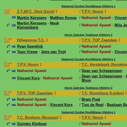
Gemengd Zondag Hoofdklasse Afdeling 1
1 juni
Z.T.&P.C. Shot (Zeist)
1
/
T.P.V. Hoorn
1
2025
Martijn Kerssens
-
Mattheo Knoop
/
Nathaniel Apawti -
Vincen
HD
Martijn Kerssens
-
Nouk
e
/
Nathaniel Apawti -
Mila J
1
GD
Kleinenberg
Heren Zaterdag Topklasse Afdeling 3
31 mei
Hillegomse T.C.
1
/
T.P.V. TOP Zaandam
1
2025
e
Ryan Geerdink
/
Nathaniel Apawti
1
HE
e
Teun Visser
-
Jens van Trigt
/
Nathaniel Apawti -
Vincen
1
HD
Gemengd Zondag Hoofdklasse Afdeling 1
25 mei
T.P.V. Hoorn
1
/
T.C. Amstelpark (Amstelv
2025
e
Nathaniel Apawti
/
Dean van Scheppingen
2
HE
Dean van Scheppingen
-
Vincent Kors
- Nathaniel Apawti
/
HD
Blom
Heren Zaterdag Topklasse Afdeling 3
24 mei
T.P.V. TOP Zaandam
1
/
T.C. Roomburg (Leiden)
1
2025
e
Nathaniel Apawti
/
Bram Poel
2
HE
e
Nathaniel Apawti -
Vincent Kors
/
Ties de Regt
-
Bastiaan 
1
HD
Gemengd Zondag Hoofdklasse Afdeling 1
18 mei
T.C. Bosheim (Bussum)
1
/
T.P.V. Hoorn
1
2025
e
Quinten Kleiboer
/
Nathaniel Apawti
2
HE