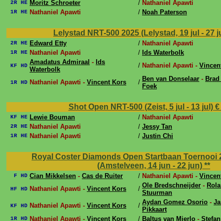
Moritz Schroeter
/
Nathaniel Apawti
2R HE
Nathaniel Apawti
/
Noah Paterson
1R HE
Lelystad NRT-500 2025 (Lelystad, 19 jul - 27 j
Edward Etty
/
Nathaniel Apawti
2R HE
Nathaniel Apawti
/
Ids Waterbolk
1R HE
Amadatus Admiraal
-
Ids
/
Nathaniel Apawti -
Vincen
KF HD
Waterbolk
Ben van Donselaar
-
Brad
Nathaniel Apawti -
Vincent Kors
/
1R HD
Foek
Shot Open NRT-500 (Zeist, 5 jul - 13 jul)
€
Lewie Bouman
/
Nathaniel Apawti
KF HE
Nathaniel Apawti
/
Jessy Tan
2R HE
Nathaniel Apawti
/
Justin Chi
1R HE
Royal Coster Diamonds Open Startbaan Toernooi 
(Amstelveen, 14 jun - 22 jun)
**
Cian Mikkelsen
-
Cas de Ruiter
/
Nathaniel Apawti -
Vincen
F HD
Ole Bredschneijder
-
Rol
Nathaniel Apawti -
Vincent Kors
/
HF HD
Stuurman
Aydan Gomez Osorio
-
J
Nathaniel Apawti -
Vincent Kors
/
KF HD
Pikkaart
Nathaniel Apawti -
Vincent Kors
/
Baltus van Mierlo
-
Stefa
1R HD