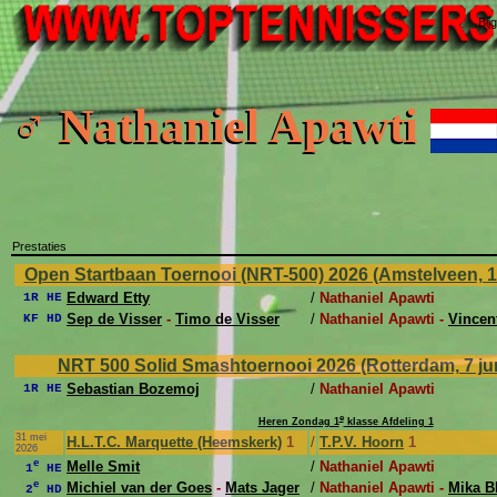
Bij
♂ Nathaniel Apawti
Prestaties
Open Startbaan Toernooi (NRT-500) 2026 (Amstelveen, 15
Edward Etty
/
Nathaniel Apawti
1R HE
Sep de Visser
-
Timo de Visser
/
Nathaniel Apawti -
Vincen
KF HD
NRT 500 Solid Smashtoernooi 2026 (Rotterdam, 7 jun
Sebastian Bozemoj
/
Nathaniel Apawti
1R HE
e
Heren Zondag 1
klasse Afdeling 1
31 mei
H.L.T.C. Marquette (Heemskerk)
1
/
T.P.V. Hoorn
1
2026
e
Melle Smit
/
Nathaniel Apawti
1
HE
e
Michiel van der Goes
-
Mats Jager
/
Nathaniel Apawti -
Mika B
2
HD