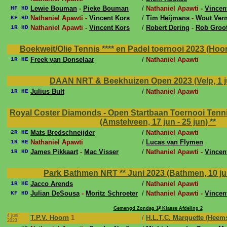
Lewie Bouman
-
Pieke Bouman
/
Nathaniel Apawti -
Vincen
HF HD
Nathaniel Apawti -
Vincent Kors
/
Tim Heijmans
-
Wout Ver
KF HD
Nathaniel Apawti -
Vincent Kors
/
Robert Dering
-
Rob Groo
1R HD
Boekweit/Olie Tennis **** en Padel toernooi 2023 (Hoorn,
Freek van Donselaar
/
Nathaniel Apawti
1R HE
DAAN NRT & Beekhuizen Open 2023 (Velp, 1 jul
Julius Bult
/
Nathaniel Apawti
1R HE
Royal Coster Diamonds - Open Startbaan Toernooi Tenn
(Amstelveen, 17 jun - 25 jun)
**
Mats Bredschneijder
/
Nathaniel Apawti
2R HE
Nathaniel Apawti
/
Lucas van Flymen
1R HE
James Pikkaart
-
Mac Visser
/
Nathaniel Apawti -
Vincen
1R HD
Park Bathmen NRT ** Juni 2023 (Bathmen, 10 jun
Jacco Arends
/
Nathaniel Apawti
1R HE
Julian DeSousa
-
Moritz Schroeter
/
Nathaniel Apawti -
Vincen
KF HD
e
Gemengd Zondag 1
Klasse Afdeling 2
4 juni
T.P.V. Hoorn
1
/
H.L.T.C. Marquette (Heem
2023