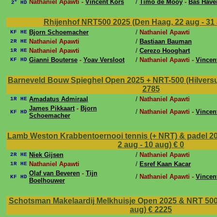
e
Nathaniel Apawti -
Vincent Kors
/
Timo de Mooy
-
Bas Have
2
HD
Rhijenhof NRT500 2025 (Den Haag, 22 aug - 31
Bjorn Schoemacher
/
Nathaniel Apawti
KF HE
Nathaniel Apawti
/
Bastiaan Bauman
2R HE
Nathaniel Apawti
/
Cerezo Hooghart
1R HE
Gianni Bouterse
-
Yoav Versloot
/
Nathaniel Apawti -
Vincen
KF HD
Barneveld Bouw Spieghel Open 2025 + NRT-500 (Hilversu
2785
Amadatus Admiraal
/
Nathaniel Apawti
1R HE
James Pikkaart
-
Bjorn
/
Nathaniel Apawti -
Vincen
KF HD
Schoemacher
Lamb Weston Krabbentoernooi tennis (+ NRT) & padel 2
2 aug - 10 aug)
€ 0
Niek Gijsen
/
Nathaniel Apawti
2R HE
Nathaniel Apawti
/
Esref Kaan Kacar
1R HE
Olaf van Beveren
-
Tijn
/
Nathaniel Apawti -
Vincen
KF HD
Boelhouwer
Schotsman Makelaardij Melkhuisje Open 2025 & NRT 500 (
aug)
€ 2225