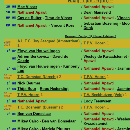
Haag, 1 jun - 9 jun)
**
Mac Visser
/
Nathaniel Apawti
2R HE
Nathaniel Apawti
/
Dean Mansveld
1R HE
Cas de Ruiter
-
Timo de Visser
/
Nathaniel Apawti -
Vincen
HF HD
Sebastian Bozemoj
-
Moo
Nathaniel Apawti -
Vincent Kors
/
KF HD
Donk
e
Gemengd Zondag 1
Klasse Afdeling 2
A.L.T.C. Joy Jaagpad (Amsterdam)
2 juni
/
T.P.V. Hoorn
1
2024
1
e
Floyd van Houwelingen
/
Nathaniel Apawti
2
HE
Adrien Berkowicz
-
David de
Wesley de Kwaadsteniet
-
/
HD
Goede
Apawti
Floyd van Houwelingen
-
Kimberly
e
/
Nathaniel Apawti -
Jasmin
1
GD
Loo
26 mei
T.C. Domstad (Utrecht)
2
/
T.P.V. Hoorn
1
2024
e
Nick Beumer
/
Nathaniel Apawti
2
HE
e
Thijs Buur
-
Roos Nederstigt
/
Nathaniel Apawti -
Jasmin
1
GD
20 mei
T.P.V. Hoorn
1
/
T.V. Beekhuizen (Velp)
1
2024
e
Nathaniel Apawti
/
Lody Teeuwsen
2
HE
12 mei
T.C. Bosheim (Bussum)
2
/
T.P.V. Hoorn
1
2024
e
Ben van Donselaar
/
Nathaniel Apawti
2
HE
Nathaniel Apawti -
Wesley
Mikey Cairo
-
Ben van Donselaar
/
HD
Kwaadsteniet
e
Mikey Cairo
-
Mariela Pluutus
/
Nathaniel Apawti -
Jasmin
1
GD