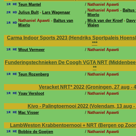
Teun Mantel
/
Nathaniel Apawti
1R HE
Nathaniel Apawti -
Baltus
Julius Bult
-
Lars Wagenaar
/
2R HD
Mierlo
Nathaniel Apawti -
Baltus van
Mick van der Kroef
-
Davy
/
1R HD
Mierlo
Walen
Carma Indoor Sports 2023 (Hendriks Sportpaleis Hoensbr
***
Wout Vermeer
/
Nathaniel Apawti
1R HE
Funderingstechnieken De Coogh VGTA NRT (Middenbeems
**
Teun Rozenberg
/
Nathaniel Apawti
1R HE
Veracket NRT* 2022 (Groningen, 27 aug - 
Yoav Versloot
/
Nathaniel Apawti
1R HE
Kivo - Palingtoernooi 2022 (Volendam, 13 aug -
Mac Visser
/
Nathaniel Apawti
1R HE
LambWeston Krabbentoernooi + NRT (Bergen op Zoom,
Bobbie de Goeijen
/
Nathaniel Apawti
1R HE