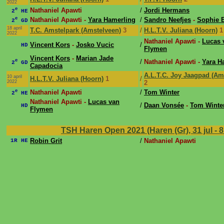
2022
e
Nathaniel Apawti
/
Jordi Hermans
2
HE
e
Nathaniel Apawti -
Yara Hamerling
/
Sandro Neefjes
-
Sophie 
2
GD
18 april
T.C. Amstelpark (Amstelveen)
3
/
H.L.T.V. Juliana (Hoorn)
1
2022
Nathaniel Apawti -
Lucas 
Vincent Kors
-
Josko Vucic
/
HD
Flymen
Vincent Kors
-
Marian Jade
e
/
Nathaniel Apawti -
Yara H
2
GD
Capadocia
A.L.T.C. Joy Jaagpad (A
10 april
H.L.T.V. Juliana (Hoorn)
1
/
2022
2
e
Nathaniel Apawti
/
Tom Winter
2
HE
Nathaniel Apawti -
Lucas van
/
Daan Vonsée
-
Tom Winte
HD
Flymen
TSH Haren Open 2021 (Haren (Gr), 31 jul - 
Robin Grit
/
Nathaniel Apawti
1R HE