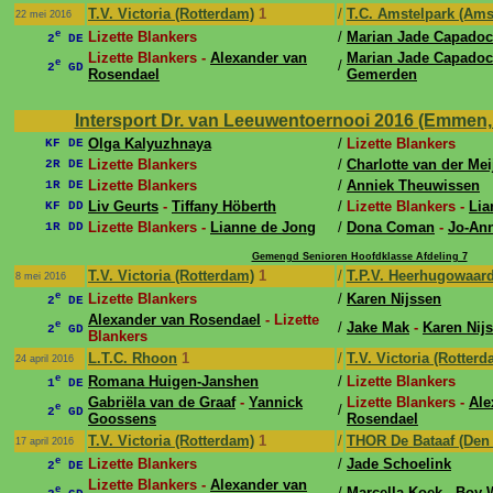
T.V. Victoria (Rotterdam)
1
/
T.C. Amstelpark (Ams
22 mei 2016
e
Lizette Blankers
/
Marian Jade Capadoc
2
DE
Lizette Blankers -
Alexander van
Marian Jade Capadoc
e
/
2
GD
Rosendael
Gemerden
Intersport Dr. van Leeuwentoernooi 2016 (Emmen, 
Olga Kalyuzhnaya
/
Lizette Blankers
KF DE
Lizette Blankers
/
Charlotte van der Mei
2R DE
Lizette Blankers
/
Anniek Theuwissen
1R DE
Liv Geurts
-
Tiffany Höberth
/
Lizette Blankers -
Lia
KF DD
Lizette Blankers -
Lianne de Jong
/
Dona Coman
-
Jo-An
1R DD
Gemengd Senioren Hoofdklasse Afdeling 7
T.V. Victoria (Rotterdam)
1
/
T.P.V. Heerhugowaar
8 mei 2016
e
Lizette Blankers
/
Karen Nijssen
2
DE
Alexander van Rosendael
- Lizette
e
/
Jake Mak
-
Karen Nij
2
GD
Blankers
L.T.C. Rhoon
1
/
T.V. Victoria (Rotterd
24 april 2016
e
Romana Huigen-Janshen
/
Lizette Blankers
1
DE
Gabriëla van de Graaf
-
Yannick
Lizette Blankers -
Ale
e
/
2
GD
Goossens
Rosendael
T.V. Victoria (Rotterdam)
1
/
THOR De Bataaf (Den
17 april 2016
e
Lizette Blankers
/
Jade Schoelink
2
DE
Lizette Blankers -
Alexander van
e
/
Marcella Koek
-
Boy 