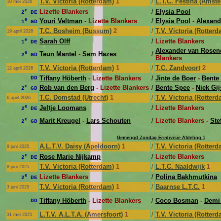
T.V. Victoria (Rotterdam)
1
/
L.T.C. Festina (Amst
10 mei 2026
e
Lizette Blankers
/
Elysia Pool
2
DE
e
Youri Veltman
- Lizette Blankers
/
Elysia Pool
-
Alexand
1
GD
T.C. Bosheim (Bussum)
2
/
T.V. Victoria (Rotterd
19 april 2026
e
Sarah Olff
/
Lizette Blankers
1
DE
Alexander van Rosen
e
Teun Mantel
-
Sem Hazes
/
2
GD
Blankers
T.V. Victoria (Rotterdam)
1
/
T.C. Zandvoort
2
12 april 2026
Tiffany Höberth
- Lizette Blankers
/
Jinte de Boer
-
Bente
DD
e
Rob van den Berg
- Lizette Blankers
/
Bente Spee
-
Niek Gi
2
GD
T.C. Domstad (Utrecht)
1
/
T.V. Victoria (Rotterd
6 april 2026
e
Jeltje Loomans
/
Lizette Blankers
2
DE
e
Marit Kreugel
-
Lars Schouten
/
Lizette Blankers -
Ste
2
GD
Gemengd Zondag Eredivisie Afdeling 1
A.L.T.V. Daisy (Apeldoorn)
1
/
T.V. Victoria (Rotterd
9 juni 2025
e
Rose Marie Nijkamp
/
Lizette Blankers
2
DE
T.V. Victoria (Rotterdam)
1
/
L.T.C. Naaldwijk
1
8 juni 2025
e
Lizette Blankers
/
Polina Bakhmutkina
2
DE
T.V. Victoria (Rotterdam)
1
/
Baarnse L.T.C.
1
3 juni 2025
Tiffany Höberth
- Lizette Blankers
/
Coco Bosman
-
Demi
DD
L.T.V. A.L.T.A. (Amersfoort)
1
/
T.V. Victoria (Rotterd
31 mei 2025