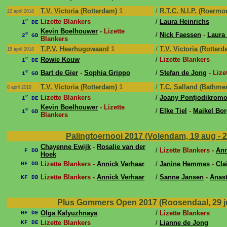
T.V. Victoria (Rotterdam)
1
/
R.T.C. N.I.P. (Roermo
22 april 2018
e
Lizette Blankers
/
Laura Heinrichs
1
DE
Kevin Boelhouwer
- Lizette
e
/
Nick Faessen
-
Laura
2
GD
Blankers
T.P.V. Heerhugowaard
1
/
T.V. Victoria (Rotterd
15 april 2018
e
Rowie Kouw
/
Lizette Blankers
1
DE
e
Bart de Gier
-
Sophia Grippo
/
Stefan de Jong
- Lize
1
GD
T.V. Victoria (Rotterdam)
1
/
T.C. Salland (Bathme
8 april 2018
e
Lizette Blankers
/
Joany Pontjodikrom
1
DE
Kevin Boelhouwer
- Lizette
e
/
Elke Tiel
-
Maikel Bo
1
GD
Blankers
Palingtoernooi 2017 (Volendam, 19 aug - 
Chayenne Ewijk
-
Rosalie van der
/
Lizette Blankers -
Ann
F DD
Hoek
Lizette Blankers -
Annick Verhaar
/
Janine Hemmes
-
Cla
HF DD
Lizette Blankers -
Annick Verhaar
/
Sanne Jansen
-
Anast
KF DD
Plus Gommers Open 2017 (Roosendaal, 29 ju
Olga Kalyuzhnaya
/
Lizette Blankers
HF DE
Lizette Blankers
/
Lianne de Jong
KF DE