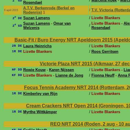
/
Marcella Koek
-
Marcu
2
GD
Rosendael
A.T.V. Berkenrode (Berkel en
/
T.V. Victoria (Rotterd
6 april 2015
Rodenrijs)
1
e
Suzan Lamens
/
Lizette Blankers
2
DE
Suzan Lamens
-
Omar van
Lizette Blankers -
Ale
e
/
2
GD
Welzenis
Rosendael
Basic-Fit / Buro Energy NRT Apeldoorn 2015 (Apeldoo
Laura Heinrichs
/
Lizette Blankers
2R DE
Lizette Blankers
/
Roos Gerritsen
1R DE
Victorie Plaza NRT 2015 (Alkmaar, 27 dec 
Rowie Kouw
-
Karen Nijssen
/
Lizette Blankers -
Lia
HF DD
Lizette Blankers -
Lianne de Jong
/
Fionna Heuff
-
Anna R
KF DD
Focus Tennis Academy NRT 2014 (Rotterdam, 20
Kimberley van Rijn
/
Lizette Blankers
1R DE
Cream Crackers NRT Open 2014 (Groningen, 10
Myrthe Wittkämper
/
Lizette Blankers
1R DE
REO NRT 2014 (Roden, 2 aug - 10 a