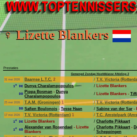
Bij
♀ Lizette Blankers
Prestaties
Gemengd Zondag Hoofdklasse Afdeling 2
Baarnse L.T.C.
2
/
T.V. Victoria (Rotterd
31 mei 2026
e
Dunya Charalampopoulos
/
Lizette Blankers
1
DE
Pippa Bosman
-
Dunya
/
Lizette Blankers -
Tif
DD
Charalampopoulos
T.A.M. (Groningen)
1
/
T.V. Victoria (Rotterd
25 mei 2026
Safien Boulonois
-
Tesse Haan
/
Sabine van der Sar
- 
DD
T.V. Victoria (Rotterdam)
1
/
T.C. Amstelpark (Ams
17 mei 2026
e
Lizette Blankers
/
Charlotte Pikkaart
1
DE
Alexander van Rosendael
- Lizette
Charlotte Pikkaart
-
D
e
/
1
GD
Blankers
Scheppingen