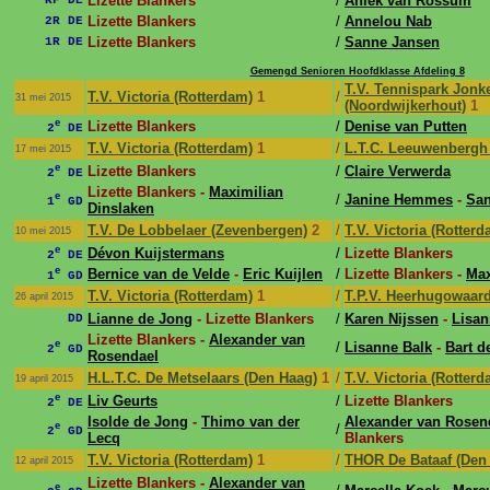
Lizette Blankers
/
Aniek van Rossum
KF DE
Lizette Blankers
/
Annelou Nab
2R DE
Lizette Blankers
/
Sanne Jansen
1R DE
Gemengd Senioren Hoofdklasse Afdeling 8
T.V. Tennispark Jonk
T.V. Victoria (Rotterdam)
1
/
31 mei 2015
(Noordwijkerhout)
1
e
Lizette Blankers
/
Denise van Putten
2
DE
T.V. Victoria (Rotterdam)
1
/
L.T.C. Leeuwenbergh
17 mei 2015
e
Lizette Blankers
/
Claire Verwerda
2
DE
Lizette Blankers -
Maximilian
e
/
Janine Hemmes
-
San
1
GD
Dinslaken
T.V. De Lobbelaer (Zevenbergen)
2
/
T.V. Victoria (Rotterd
10 mei 2015
e
Dévon Kuijstermans
/
Lizette Blankers
2
DE
e
Bernice van de Velde
-
Eric Kuijlen
/
Lizette Blankers -
Max
1
GD
T.V. Victoria (Rotterdam)
1
/
T.P.V. Heerhugowaar
26 april 2015
Lianne de Jong
- Lizette Blankers
/
Karen Nijssen
-
Lisan
DD
Lizette Blankers -
Alexander van
e
/
Lisanne Balk
-
Bart d
2
GD
Rosendael
H.L.T.C. De Metselaars (Den Haag)
1
/
T.V. Victoria (Rotterd
19 april 2015
e
Liv Geurts
/
Lizette Blankers
2
DE
Isolde de Jong
-
Thimo van der
Alexander van Rosen
e
/
2
GD
Lecq
Blankers
T.V. Victoria (Rotterdam)
1
/
THOR De Bataaf (Den
12 april 2015
Lizette Blankers -
Alexander van
e