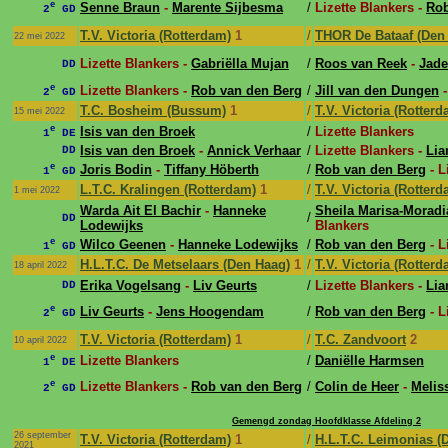
e
Senne Braun
-
Marente Sijbesma
/
Lizette Blankers -
Rob
2
GD
T.V. Victoria (Rotterdam)
1
/
THOR De Bataaf (Den
22 mei 2022
Lizette Blankers -
Gabriëlla Mujan
/
Roos van Reek
-
Jade
DD
e
Lizette Blankers -
Rob van den Berg
/
Jill van den Dungen
2
GD
T.C. Bosheim (Bussum)
1
/
T.V. Victoria (Rotterd
15 mei 2022
e
Isis van den Broek
/
Lizette Blankers
1
DE
Isis van den Broek
-
Annick Verhaar
/
Lizette Blankers -
Lia
DD
e
Joris Bodin
-
Tiffany Höberth
/
Rob van den Berg
- L
1
GD
L.T.C. Kralingen (Rotterdam)
1
/
T.V. Victoria (Rotterd
1 mei 2022
Warda Ait El Bachir
-
Hanneke
Sheila Marisa-Moradi
/
DD
Lodewijks
Blankers
e
Wilco Geenen
-
Hanneke Lodewijks
/
Rob van den Berg
- L
1
GD
H.L.T.C. De Metselaars (Den Haag)
1
/
T.V. Victoria (Rotterd
18 april 2022
Erika Vogelsang
-
Liv Geurts
/
Lizette Blankers -
Lia
DD
e
Liv Geurts
-
Jens Hoogendam
/
Rob van den Berg
- L
2
GD
T.V. Victoria (Rotterdam)
1
/
T.C. Zandvoort
2
10 april 2022
e
Lizette Blankers
/
Daniëlle Harmsen
1
DE
e
Lizette Blankers -
Rob van den Berg
/
Colin de Heer
-
Melis
2
GD
Gemengd zondag Hoofdklasse Afdeling 2
26 september
T.V. Victoria (Rotterdam)
1
/
H.L.T.C. Leimonias (
2021