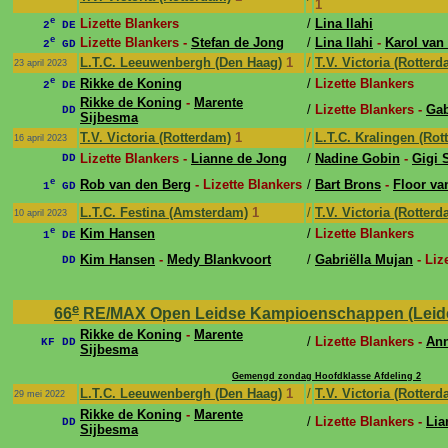
1
e
Lizette Blankers
/
Lina Ilahi
2
DE
e
Lizette Blankers -
Stefan de Jong
/
Lina Ilahi
-
Karol van
2
GD
L.T.C. Leeuwenbergh (Den Haag)
1
/
T.V. Victoria (Rotterd
23 april 2023
e
Rikke de Koning
/
Lizette Blankers
2
DE
Rikke de Koning
-
Marente
/
Lizette Blankers -
Gab
DD
Sijbesma
T.V. Victoria (Rotterdam)
1
/
L.T.C. Kralingen (Rot
16 april 2023
Lizette Blankers -
Lianne de Jong
/
Nadine Gobin
-
Gigi 
DD
e
Rob van den Berg
- Lizette Blankers
/
Bart Brons
-
Floor va
1
GD
L.T.C. Festina (Amsterdam)
1
/
T.V. Victoria (Rotterd
10 april 2023
e
Kim Hansen
/
Lizette Blankers
1
DE
Kim Hansen
-
Medy Blankvoort
/
Gabriëlla Mujan
- Liz
DD
e
66
RE/MAX Open Leidse Kampioenschappen (Leiden, 
Rikke de Koning
-
Marente
/
Lizette Blankers -
Ann
KF DD
Sijbesma
Gemengd zondag Hoofdklasse Afdeling 2
L.T.C. Leeuwenbergh (Den Haag)
1
/
T.V. Victoria (Rotterd
29 mei 2022
Rikke de Koning
-
Marente
/
Lizette Blankers -
Lia
DD
Sijbesma