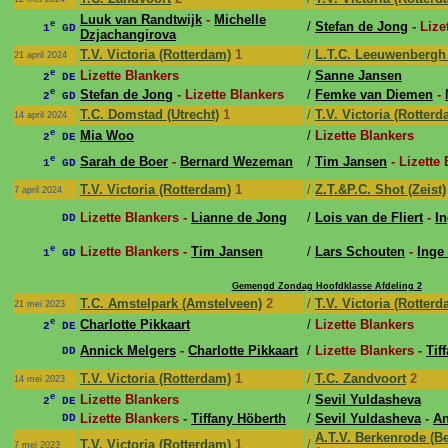
Luuk van Randtwijk
-
Michelle
e
/
Stefan de Jong
- Lize
1
GD
Dzjachangirova
T.V. Victoria (Rotterdam)
1
/
L.T.C. Leeuwenbergh
21 april 2024
e
Lizette Blankers
/
Sanne Jansen
2
DE
e
Stefan de Jong
- Lizette Blankers
/
Femke van Diemen
-
2
GD
T.C. Domstad (Utrecht)
1
/
T.V. Victoria (Rotterd
14 april 2024
e
Mia Woo
/
Lizette Blankers
2
DE
e
Sarah de Boer
-
Bernard Wezeman
/
Tim Jansen
- Lizette
1
GD
T.V. Victoria (Rotterdam)
1
/
Z.T.&P.C. Shot (Zeist)
7 april 2024
Lizette Blankers -
Lianne de Jong
/
Lois van de Fliert
-
I
DD
e
Lizette Blankers -
Tim Jansen
/
Lars Schouten
-
Inge
1
GD
Gemengd Zondag Hoofdklasse Afdeling 2
T.C. Amstelpark (Amstelveen)
2
/
T.V. Victoria (Rotterd
21 mei 2023
e
Charlotte Pikkaart
/
Lizette Blankers
2
DE
Annick Melgers
-
Charlotte Pikkaart
/
Lizette Blankers -
Tif
DD
T.V. Victoria (Rotterdam)
1
/
T.C. Zandvoort
2
14 mei 2023
e
Lizette Blankers
/
Sevil Yuldasheva
2
DE
Lizette Blankers -
Tiffany Höberth
/
Sevil Yuldasheva
-
An
DD
A.T.V. Berkenrode (Be
T.V. Victoria (Rotterdam)
1
/
7 mei 2023