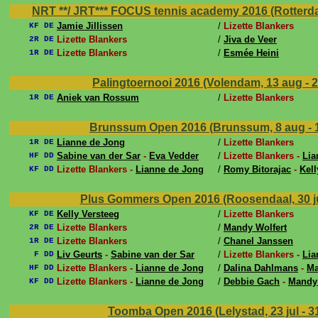
NRT **/ JRT*** FOCUS tennis academy 2016 (Rotterda
Jamie Jillissen
/
Lizette Blankers
KF DE
Lizette Blankers
/
Jiva de Veer
2R DE
Lizette Blankers
/
Esmée Heini
1R DE
Palingtoernooi 2016 (Volendam, 13 aug - 
Aniek van Rossum
/
Lizette Blankers
1R DE
Brunssum Open 2016 (Brunssum, 8 aug - 
Lianne de Jong
/
Lizette Blankers
1R DE
Sabine van der Sar
-
Eva Vedder
/
Lizette Blankers -
Lia
HF DD
Lizette Blankers -
Lianne de Jong
/
Romy Bitorajac
-
Kell
KF DD
Plus Gommers Open 2016 (Roosendaal, 30 ju
Kelly Versteeg
/
Lizette Blankers
KF DE
Lizette Blankers
/
Mandy Wolfert
2R DE
Lizette Blankers
/
Chanel Janssen
1R DE
Liv Geurts
-
Sabine van der Sar
/
Lizette Blankers -
Lia
F DD
Lizette Blankers -
Lianne de Jong
/
Dalina Dahlmans
-
Ma
HF DD
Lizette Blankers -
Lianne de Jong
/
Debbie Gach
-
Mandy 
KF DD
Toomba Open 2016 (Lelystad, 23 jul - 31