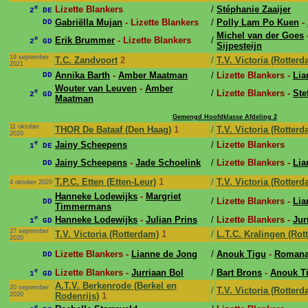
e
Lizette Blankers
/
Stéphanie Zaaijer
2
DE
Gabriëlla Mujan
- Lizette Blankers
/
Polly Lam Po Kuen
-
DD
Michel van der Goes
e
Erik Brummer
- Lizette Blankers
/
2
GD
Sijpesteijn
19 september
T.C. Zandvoort
2
/
T.V. Victoria (Rotterd
2021
Annika Barth
-
Amber Maatman
/
Lizette Blankers -
Lia
DD
Wouter van Leuven
-
Amber
e
/
Lizette Blankers -
Ste
2
GD
Maatman
Gemengd Hoofdklasse Afdeling 2
11 oktober
THOR De Bataaf (Den Haag)
1
/
T.V. Victoria (Rotterd
2020
e
Jainy Scheepens
/
Lizette Blankers
1
DE
Jainy Scheepens
-
Jade Schoelink
/
Lizette Blankers -
Lia
DD
T.P.C. Etten (Etten-Leur)
1
/
T.V. Victoria (Rotterd
4 oktober 2020
Hanneke Lodewijks
-
Margriet
/
Lizette Blankers -
Lia
DD
Timmermans
e
Hanneke Lodewijks
-
Julian Prins
/
Lizette Blankers -
Jur
1
GD
27 september
T.V. Victoria (Rotterdam)
1
/
L.T.C. Kralingen (Rot
2020
Lizette Blankers -
Lianne de Jong
/
Anouk Tigu
-
Romana
DD
e
Lizette Blankers -
Jurriaan Bol
/
Bart Brons
-
Anouk T
1
GD
A.T.V. Berkenrode (Berkel en
20 september
/
T.V. Victoria (Rotterd
2020
Rodenrijs)
1
e