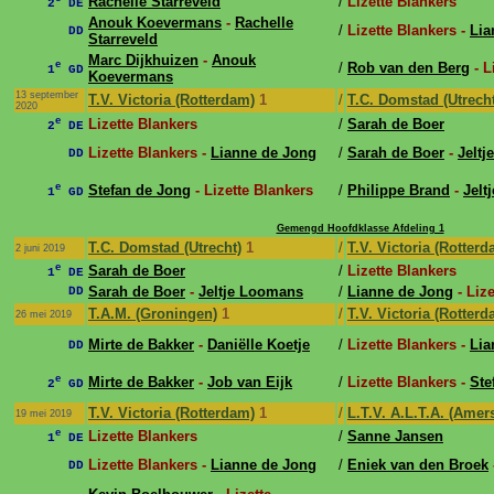
Rachelle Starreveld
/
Lizette Blankers
2
DE
Anouk Koevermans
-
Rachelle
/
Lizette Blankers -
Lia
DD
Starreveld
Marc Dijkhuizen
-
Anouk
e
/
Rob van den Berg
- L
1
GD
Koevermans
13 september
T.V. Victoria (Rotterdam)
1
/
T.C. Domstad (Utrecht
2020
e
Lizette Blankers
/
Sarah de Boer
2
DE
Lizette Blankers -
Lianne de Jong
/
Sarah de Boer
-
Jelt
DD
e
Stefan de Jong
- Lizette Blankers
/
Philippe Brand
-
Jelt
1
GD
Gemengd Hoofdklasse Afdeling 1
T.C. Domstad (Utrecht)
1
/
T.V. Victoria (Rotterd
2 juni 2019
e
Sarah de Boer
/
Lizette Blankers
1
DE
Sarah de Boer
-
Jeltje Loomans
/
Lianne de Jong
- Lize
DD
T.A.M. (Groningen)
1
/
T.V. Victoria (Rotterd
26 mei 2019
Mirte de Bakker
-
Daniëlle Koetje
/
Lizette Blankers -
Lia
DD
e
Mirte de Bakker
-
Job van Eijk
/
Lizette Blankers -
Ste
2
GD
T.V. Victoria (Rotterdam)
1
/
L.T.V. A.L.T.A. (Amers
19 mei 2019
e
Lizette Blankers
/
Sanne Jansen
1
DE
Lizette Blankers -
Lianne de Jong
/
Eniek van den Broek
DD