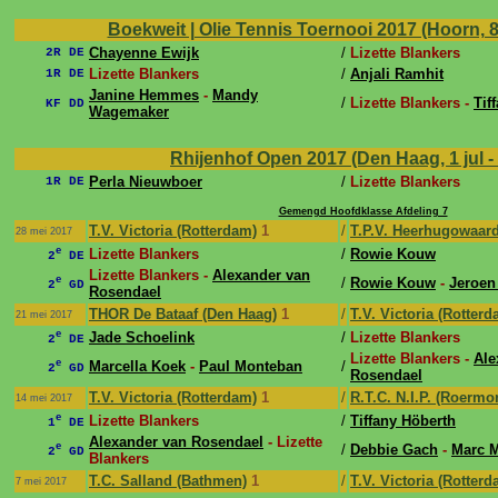
Boekweit | Olie Tennis Toernooi 2017 (Hoorn, 8 j
Chayenne Ewijk
/
Lizette Blankers
2R DE
Lizette Blankers
/
Anjali Ramhit
1R DE
Janine Hemmes
-
Mandy
/
Lizette Blankers -
Tif
KF DD
Wagemaker
Rhijenhof Open 2017 (Den Haag, 1 jul - 
Perla Nieuwboer
/
Lizette Blankers
1R DE
Gemengd Hoofdklasse Afdeling 7
T.V. Victoria (Rotterdam)
1
/
T.P.V. Heerhugowaar
28 mei 2017
e
Lizette Blankers
/
Rowie Kouw
2
DE
Lizette Blankers -
Alexander van
e
/
Rowie Kouw
-
Jeroen
2
GD
Rosendael
THOR De Bataaf (Den Haag)
1
/
T.V. Victoria (Rotterd
21 mei 2017
e
Jade Schoelink
/
Lizette Blankers
2
DE
Lizette Blankers -
Ale
e
Marcella Koek
-
Paul Monteban
/
2
GD
Rosendael
T.V. Victoria (Rotterdam)
1
/
R.T.C. N.I.P. (Roermo
14 mei 2017
e
Lizette Blankers
/
Tiffany Höberth
1
DE
Alexander van Rosendael
- Lizette
e
/
Debbie Gach
-
Marc M
2
GD
Blankers
T.C. Salland (Bathmen)
1
/
T.V. Victoria (Rotterd
7 mei 2017