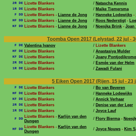
Lizette Blankers
/
Natascha Kennis
2R DE
Lizette Blankers
/
Maike Tiemersma
1R DE
Lizette Blankers -
Lianne de Jong
/
Hanneke Lodewijks
-
F DD
Lizette Blankers -
Lianne de Jong
/
Roos Nederstigt
-
Loe
HF DD
Lizette Blankers -
Lianne de Jong
/
Noesjka Brink
-
Joan
KF DD
Toomba Open 2017 (Lelystad, 22 jul - 3
Valentina Ivanov
/
Lizette Blankers
F DE
Lizette Blankers
/
Anastasiya Mulder
HF DE
Lizette Blankers
/
Joany Pontjodikrom
KF DE
Lizette Blankers
/
Esmée van der Helm
2R DE
Lizette Blankers
/
Zawadi Fulani
1R DE
5 Eiken Open 2017 (Rijen, 15 jul - 23 
Lizette Blankers
/
Bo van Beveren
F DE
Lizette Blankers
/
Hanneke Lodewijks
HF DE
Lizette Blankers
/
Annick Verhaar
KF DE
Lizette Blankers
/
Denise van der Leer
2R DE
Lizette Blankers
/
Joyce Lauf
1R DE
Lizette Blankers -
Karlijn van den
/
Flory Bierma
-
Noesjk
F DD
Dungen
Lizette Blankers -
Karlijn van den
/
Joyce Nouws
-
Kim S
HF DD
Dungen