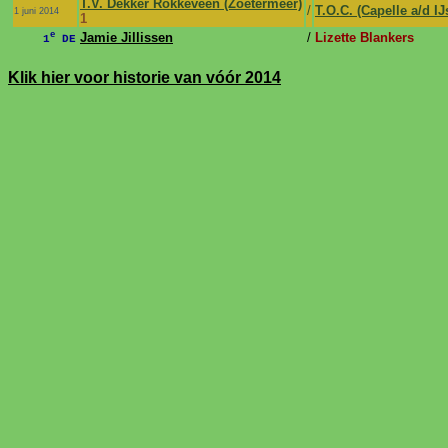
T.V. Dekker Rokkeveen (Zoetermeer)
/
T.O.C. (Capelle a/d IJ
1 juni 2014
1
e
Jamie Jillissen
/
Lizette Blankers
1
DE
Klik hier voor historie van vóór 2014