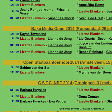
Carlijn Hoedt
/
Lizette Blankers
KF DE
Lizette Blankers
/
Anne-Rim Romp
1R DE
Joany Pontjodikromo
-
Priscilla
/
Lizette Blankers -
Sus
F DD
Visser
Lizette Blankers -
Susanne Rehorst
/
Svenja de Greef
-
San
HF DD
Bake Media Open 2014 (Roosendaal, 26 jul 
Dayna Townsend
/
Lizette Blankers
1R DE
Lizette Blankers -
Lianne de Jong
/
Liv Geurts
-
Dévon Ku
F DD
Joyce van der Linden
Lizette Blankers -
Lianne de Jong
/
HF DD
Rossum
Lizette Blankers -
Lianne de Jong
/
Renée Reinhard
-
Gin
KF DD
Open Startbaantoernooi 2014 (Amstelveen, 15 j
Sabine van der Sar
/
Lizette Blankers
2R DE
Lizette Blankers
/
Myrthe van der Boon
1R DE
G.S.T.C. NRT 2014 (Groningen, 31 mei -
Barbara Huyskes
/
Lizette Blankers
KF DE
Lizette Blankers
/
Dona Coman
1R DE
Barbara Huyskes
-
Eva Vedder
/
Lizette Blankers -
Ghi
F DD
e
Gemengd zondag 1
klasse Afdeling 17