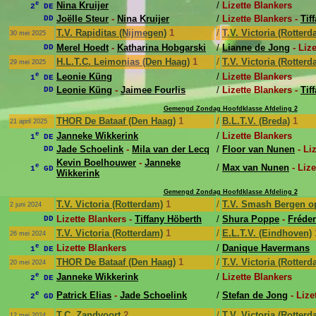
e
Nina Kruijer
/
Lizette Blankers
2
DE
Joëlle Steur
-
Nina Kruijer
/
Lizette Blankers -
Tif
DD
T.V. Rapiditas (Nijmegen)
1
/
T.V. Victoria (Rotterd
30 mei 2025
Merel Hoedt
-
Katharina Hobgarski
/
Lianne de Jong
- Lize
DD
H.L.T.C. Leimonias (Den Haag)
1
/
T.V. Victoria (Rotterd
29 mei 2025
e
Leonie Küng
/
Lizette Blankers
1
DE
Leonie Küng
-
Jaimee Fourlis
/
Lizette Blankers -
Tif
DD
Gemengd Zondag Hoofdklasse Afdeling 2
THOR De Bataaf (Den Haag)
1
/
B.L.T.V. (Breda)
1
21 april 2025
e
Janneke Wikkerink
/
Lizette Blankers
1
DE
Jade Schoelink
-
Mila van der Lecq
/
Floor van Nunen
- Li
DD
Kevin Boelhouwer
-
Janneke
e
/
Max van Nunen
- Lize
1
GD
Wikkerink
Gemengd Zondag Hoofdklasse Afdeling 2
T.V. Victoria (Rotterdam)
1
/
T.V. Smash Bergen 
2 juni 2024
Lizette Blankers -
Tiffany Höberth
/
Shura Poppe
-
Fréder
DD
T.V. Victoria (Rotterdam)
1
/
E.L.T.V. (Eindhoven)
26 mei 2024
e
Lizette Blankers
/
Danique Havermans
1
DE
THOR De Bataaf (Den Haag)
1
/
T.V. Victoria (Rotterd
20 mei 2024
e
Janneke Wikkerink
/
Lizette Blankers
2
DE
e
Patrick Elias
-
Jade Schoelink
/
Stefan de Jong
- Lize
2
GD
T.C. Zandvoort
2
/
T.V. Victoria (Rotterd
12 mei 2024