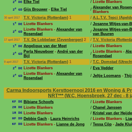
e
Elke Tiel
/
Lizette Blankers
2
DE
Alexander van Rosen
e
Gijs Brouwer
-
Elke Tiel
/
2
GD
Blankers
T.V. Victoria (Rotterdam)
1
/
A.L.T.V. Tepci (Apeld
30 april 2017
e
Lizette Blankers
/
Josanne Witjes-van
1
DE
Lizette Blankers -
Alexander van
Josanne Witjes-van
e
/
2
GD
Rosendael
van Buuren
T.V. De Lobbelaer (Zevenbergen)
2
/
T.V. Victoria (Rotterd
17 april 2017
e
Angelique van der Meet
/
Lizette Blankers
1
DE
Perla Nieuwboer
-
André van der
Lizette Blankers -
Ale
e
/
2
GD
Bijl
Rosendael
T.V. Victoria (Rotterdam)
1
/
T.C. Domstad (Utrecht
9 april 2017
e
Lizette Blankers
/
Eva Vedder
2
DE
Lizette Blankers -
Alexander van
e
/
Jeltje Loomans
-
Thij
2
GD
Rosendael
Carma Indoorsports Kersttoernooi 2016 en Woning & Pro
NRT*** (W.C. Hoensbroek, 27 dec - 8 
Bibiane Schoofs
/
Lizette Blankers
KF DE
Lizette Blankers
/
Chanel Janssen
2R DE
Lizette Blankers
/
Kristel van der Heijd
1R DE
Debbie Gach
-
Laura Heinrichs
/
Lizette Blankers -
Lia
HF DD
Lizette Blankers -
Lianne de Jong
/
Tessa Cöp
-
Jade Klu
KF DD