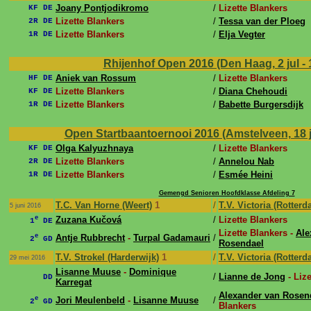
Joany Pontjodikromo
/
Lizette Blankers
KF DE
Lizette Blankers
/
Tessa van der Ploeg
2R DE
Lizette Blankers
/
Elja Vegter
1R DE
Rhijenhof Open 2016 (Den Haag, 2 jul - 1
Aniek van Rossum
/
Lizette Blankers
HF DE
Lizette Blankers
/
Diana Chehoudi
KF DE
Lizette Blankers
/
Babette Burgersdijk
1R DE
Open Startbaantoernooi 2016 (Amstelveen, 18 j
Olga Kalyuzhnaya
/
Lizette Blankers
KF DE
Lizette Blankers
/
Annelou Nab
2R DE
Lizette Blankers
/
Esmée Heini
1R DE
Gemengd Senioren Hoofdklasse Afdeling 7
T.C. Van Horne (Weert)
1
/
T.V. Victoria (Rotterd
5 juni 2016
e
Zuzana Kučová
/
Lizette Blankers
1
DE
Lizette Blankers -
Ale
e
Antje Rubbrecht
-
Turpal Gadamauri
/
2
GD
Rosendael
T.V. Strokel (Harderwijk)
1
/
T.V. Victoria (Rotterd
29 mei 2016
Lisanne Muuse
-
Dominique
/
Lianne de Jong
- Lize
DD
Karregat
Alexander van Rosen
e
Jori Meulenbeld
-
Lisanne Muuse
/
2
GD
Blankers