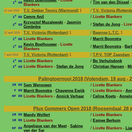
Kevin Boelhouwer
- Lizette
e
/
Tim van den Dijssel
1
GD
Blankers
T.V. Dekker Tennis (Warmond)
1
/
T.V. Victoria (Rotterd
12 mei 2019
e
Cemre Anil
/
Lizette Blankers
1
DE
Krzysztof Muzalewski
-
Jasmijn
e
/
Stefan de Jong
- Lize
2
GD
Gimbrère
T.V. Victoria (Rotterdam)
1
/
Baarnse L.T.C.
1
22 april 2019
e
Lizette Blankers
/
Marrit Boonstra
1
DE
Kevin Boelhouwer
- Lizette
e
/
Marrit Boonstra
-
Bar
1
GD
Blankers
T.V. Victoria (Rotterdam)
1
/
T.P.V. TOP Zaandam
7 april 2019
e
Lizette Blankers
/
Bo Verhulsdonk
1
DE
e
Lizette Blankers -
Stefan de Jong
/
Christian Hansen
-
Mi
2
GD
Palingtoernooi 2018 (Volendam, 19 aug - 
Sem Wensveen
/
Lizette Blankers
2R DE
Marrit Boonstra
-
Chayenne Ewijk
/
Lizette Blankers -
Ann
F DD
Lizette Blankers -
Annick Verhaar
/
Celine Koets
-
Annel
HF DD
Plus Gommers Open 2018 (Roosendaal, 28 ju
Mandy Wolfert
/
Lizette Blankers
2R DE
Lizette Blankers
/
Esmee Berkum
1R DE
Angelique van der Meet
-
Sabine
/
Lizette Blankers -
Lia
KF DD
van der Sar