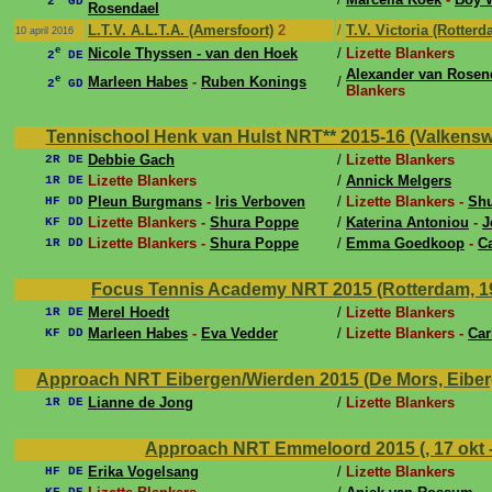
2
GD
Rosendael
L.T.V. A.L.T.A. (Amersfoort)
2
/
T.V. Victoria (Rotterd
10 april 2016
e
Nicole Thyssen - van den Hoek
/
Lizette Blankers
2
DE
Alexander van Rosen
e
Marleen Habes
-
Ruben Konings
/
2
GD
Blankers
Tennischool Henk van Hulst NRT** 2015-16 (Valkenswa
Debbie Gach
/
Lizette Blankers
2R DE
Lizette Blankers
/
Annick Melgers
1R DE
Pleun Burgmans
-
Iris Verboven
/
Lizette Blankers -
Sh
HF DD
Lizette Blankers -
Shura Poppe
/
Katerina Antoniou
-
J
KF DD
Lizette Blankers -
Shura Poppe
/
Emma Goedkoop
-
C
1R DD
Focus Tennis Academy NRT 2015 (Rotterdam, 19
Merel Hoedt
/
Lizette Blankers
1R DE
Marleen Habes
-
Eva Vedder
/
Lizette Blankers -
Car
KF DD
Approach NRT Eibergen/Wierden 2015 (De Mors, Eiberg
Lianne de Jong
/
Lizette Blankers
1R DE
Approach NRT Emmeloord 2015 (, 17 okt -
Erika Vogelsang
/
Lizette Blankers
HF DE