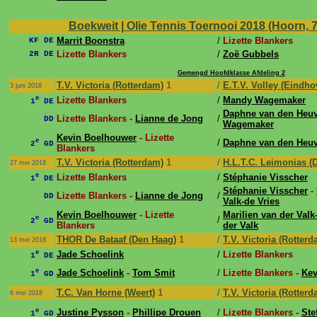
Boekweit | Olie Tennis Toernooi 2018 (Hoorn, 7 j
Marrit Boonstra
/
Lizette Blankers
KF DE
Lizette Blankers
/
Zoë Gubbels
2R DE
Gemengd Hoofdklasse Afdeling 2
T.V. Victoria (Rotterdam)
1
/
E.T.V. Volley (Eindho
3 juni 2018
e
Lizette Blankers
/
Mandy Wagemaker
1
DE
Daphne van den Heuv
Lizette Blankers -
Lianne de Jong
/
DD
Wagemaker
Kevin Boelhouwer
- Lizette
e
/
Daphne van den Heuv
2
GD
Blankers
T.V. Victoria (Rotterdam)
1
/
H.L.T.C. Leimonias (
27 mei 2018
e
Lizette Blankers
/
Stéphanie Visscher
1
DE
Stéphanie Visscher
-
Lizette Blankers -
Lianne de Jong
/
DD
Valk-de Vries
Kevin Boelhouwer
- Lizette
Marilien van der Valk
e
/
2
GD
Blankers
der Valk
THOR De Bataaf (Den Haag)
1
/
T.V. Victoria (Rotterd
13 mei 2018
e
Jade Schoelink
/
Lizette Blankers
1
DE
e
Jade Schoelink
-
Tom Smit
/
Lizette Blankers -
Kev
1
GD
T.C. Van Horne (Weert)
1
/
T.V. Victoria (Rotterd
6 mei 2018
e
Justine Pysson
-
Phillipe Drouen
/
Lizette Blankers -
Ste
1
GD