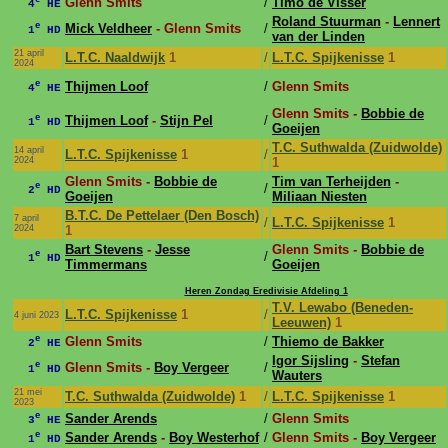
e
Glenn Smits
/
Timo de Visser
4
HE
Roland Stuurman
-
Lennert
e
Mick Veldheer
- Glenn Smits
/
1
HD
van der Linden
21 april
L.T.C. Naaldwijk
1
/
L.T.C. Spijkenisse
1
2024
e
Thijmen Loof
/
Glenn Smits
4
HE
Glenn Smits -
Bobbie de
e
Thijmen Loof
-
Stijn Pel
/
1
HD
Goeijen
T.C. Suthwalda (Zuidwolde)
14 april
L.T.C. Spijkenisse
1
/
2024
1
Glenn Smits -
Bobbie de
Tim van Terheijden
-
e
/
2
HD
Goeijen
Miliaan Niesten
B.T.C. De Pettelaer (Den Bosch)
7 april
/
L.T.C. Spijkenisse
1
2024
1
Bart Stevens
-
Jesse
Glenn Smits -
Bobbie de
e
/
1
HD
Timmermans
Goeijen
Heren Zondag Eredivisie Afdeling 1
T.V. Lewabo (Beneden-
L.T.C. Spijkenisse
1
/
4 juni 2023
Leeuwen)
1
e
Glenn Smits
/
Thiemo de Bakker
2
HE
Igor Sijsling
-
Stefan
e
Glenn Smits -
Boy Vergeer
/
1
HD
Wauters
21 mei
T.C. Suthwalda (Zuidwolde)
1
/
L.T.C. Spijkenisse
1
2023
e
Sander Arends
/
Glenn Smits
3
HE
e
Sander Arends
-
Boy Westerhof
/
Glenn Smits -
Boy Vergeer
1
HD