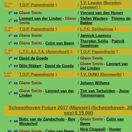
T.V. Lewabo (Beneden-
13 mei
T.O.P. Papendrecht
1
/
2018
Leeuwen)
1
e
Glenn Smits
/
Vincent van den Honert
3
HE
Lennert van der Linden
- Glenn
Stefan Wauters
-
Thiemo de
e
/
1
HD
Smits
Bakker
22 april
T.O.P. Papendrecht
1
/
L.T.C. Spijkenisse
1
2018
e
Glenn Smits
/
Jannick Lupescu
4
HE
Thorsten Sollie
-
Patrick
e
Glenn Smits -
Colin van Beem
/
1
HD
Speelman
15 april
L.T.V. A.L.T.A. (Amersfoort)
1
/
T.O.P. Papendrecht
1
2018
e
David de Goede
/
Glenn Smits
3
HE
Glenn Smits -
Lennert van
e
Dille Rikkert
-
David de Goede
/
1
HD
der Linden
8 april
T.O.P. Papendrecht
1
/
T.V. DUNO (Doorwerth)
1
2018
e
Glenn Smits
/
Johann Willems
4
HE
Glenn Smits -
Lennert van der
Tim van Terheijden
-
Jesse
e
/
1
HD
Linden
Timmermans
Schoonhoven Future 2017 (Mannen) (Schoonhoven, 26 
sep)
$ 15.000
Botic van de Zandschulp
-
Boy
Glenn Smits -
Colin van
/
F HD
Westerhof
Beem
Nick Chappell
-
Hunter
Glenn Smits -
Colin van Beem
/
HF HD