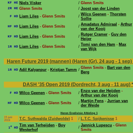
Niels Visker
/
Glenn Smits
KF HE
Glenn Smits
/
Joost van der Linden
2R HE
Wilco Geenen
-
Thorsten
Liam Liles
- Glenn Smits
/
F HD
Sollie
Amadatus Admiraal
-
Arthur
Liam Liles
- Glenn Smits
/
HF HD
van der Kooij
Rutger Cramer
-
Guy den
Liam Liles
- Glenn Smits
/
KF HD
Heijer
Tomi van den Ham
-
Max
Liam Liles
- Glenn Smits
/
1R HD
van Wijk
Haren Future 2019 (mannen) (Haren (Gr), 24 aug - 1 sep)
Glenn Smits -
Bart van den
Adil Kalyanpur
-
Kristjan Tamm
/
1R HD
Berg
DASH '35 Open 2019 (Dordrecht, 3 aug - 11 aug)
Enzo van der Heijden
-
Wilco Geenen
- Glenn Smits
/
F HD
Arthur van der Kooij
Martijn Fens
-
Jurrian van
Wilco Geenen
- Glenn Smits
/
HF HD
der Weide
Heren Eredivisie Afdeling 1
15 juni
T.C. Suthwalda (Zuidwolde)
1
/
L.T.C. Spijkenisse
1
2019
Tim van Terheijden
-
Boy
Jannick Lupescu
- Glenn
e
/
1
HD
Westerhof
Smits