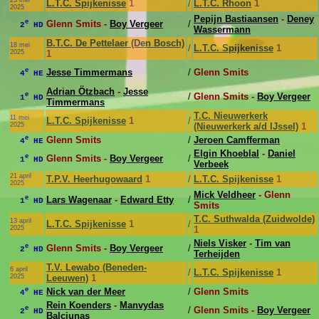
25 mei
L.T.C. Spijkenisse
1
/
L.T.C. Rhoon
1
2025
Pepijn Bastiaansen
-
Deney
e
Glenn Smits -
Boy Vergeer
/
2
HD
Wassermann
B.T.C. De Pettelaer (Den Bosch)
18 mei
/
L.T.C. Spijkenisse
1
2025
1
e
Jesse Timmermans
/
Glenn Smits
4
HE
Adrian Ötzbach
-
Jesse
e
/
Glenn Smits -
Boy Vergeer
1
HD
Timmermans
T.C. Nieuwerkerk
11 mei
L.T.C. Spijkenisse
1
/
2025
(Nieuwerkerk a/d IJssel)
1
e
Glenn Smits
/
Jeroen Camfferman
4
HE
Elgin Khoeblal
-
Daniel
e
Glenn Smits -
Boy Vergeer
/
1
HD
Verbeek
21 april
T.P.V. Heerhugowaard
1
/
L.T.C. Spijkenisse
1
2025
Mick Veldheer
- Glenn
e
Lars Wagenaar
-
Edward Etty
/
1
HD
Smits
T.C. Suthwalda (Zuidwolde)
13 april
L.T.C. Spijkenisse
1
/
2025
1
Niels Visker
-
Tim van
e
Glenn Smits -
Boy Vergeer
/
2
HD
Terheijden
T.V. Lewabo (Beneden-
6 april
/
L.T.C. Spijkenisse
1
2025
Leeuwen)
1
e
Nick van der Meer
/
Glenn Smits
4
HE
Rein Koenders
-
Manvydas
e
/
Glenn Smits -
Boy Vergeer
2
HD
Balciunas