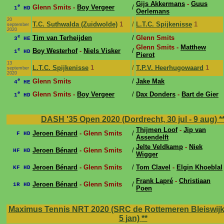
Gijs Akkermans
-
Guus
e
Glenn Smits -
Boy Vergeer
/
1
HD
Oerlemans
20
T.C. Suthwalda (Zuidwolde)
1
/
L.T.C. Spijkenisse
1
september
2020
e
Tim van Terheijden
/
Glenn Smits
3
HE
Glenn Smits -
Matthew
e
Boy Westerhof
-
Niels Visker
/
1
HD
Pierot
13
L.T.C. Spijkenisse
1
/
T.P.V. Heerhugowaard
1
september
2020
e
Glenn Smits
/
Jake Mak
4
HE
e
Glenn Smits -
Boy Vergeer
/
Dax Donders
-
Bart de Gier
1
HD
DASH '35 Open 2020 (Dordrecht, 30 jul - 9 aug)
*
Thijmen Loof
-
Jip van
Jeroen Bénard
- Glenn Smits
/
F HD
Assendelft
Jelte Veldkamp
-
Niek
Jeroen Bénard
- Glenn Smits
/
HF HD
Wigger
Jeroen Bénard
- Glenn Smits
/
Tom Clavel
-
Elgin Khoeblal
KF HD
Frank Lapré
-
Christiaan
Jeroen Bénard
- Glenn Smits
/
1R HD
Poen
Maximus Tennis NRT 2020 (SRC de Rottemeren Bleiswijk,
5 jan)
**