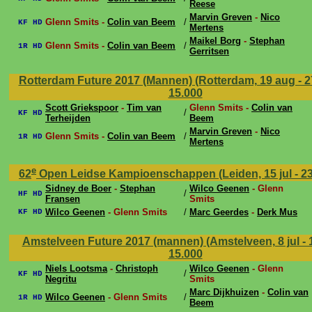
Reese
Marvin Greven
-
Nico
Glenn Smits -
Colin van Beem
/
KF HD
Mertens
Maikel Borg
-
Stephan
Glenn Smits -
Colin van Beem
/
1R HD
Gerritsen
Rotterdam Future 2017 (Mannen) (Rotterdam, 19 aug - 
15.000
Scott Griekspoor
-
Tim van
Glenn Smits -
Colin van
/
KF HD
Terheijden
Beem
Marvin Greven
-
Nico
Glenn Smits -
Colin van Beem
/
1R HD
Mertens
e
62
Open Leidse Kampioenschappen (Leiden, 15 jul - 23
Sidney de Boer
-
Stephan
Wilco Geenen
- Glenn
/
HF HD
Fransen
Smits
Wilco Geenen
- Glenn Smits
/
Marc Geerdes
-
Derk Mus
KF HD
Amstelveen Future 2017 (mannen) (Amstelveen, 8 jul - 1
15.000
Niels Lootsma
-
Christoph
Wilco Geenen
- Glenn
/
KF HD
Negritu
Smits
Marc Dijkhuizen
-
Colin van
Wilco Geenen
- Glenn Smits
/
1R HD
Beem