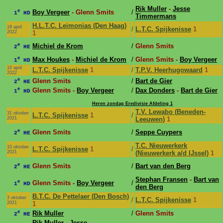
Rik Muller
-
Jesse
e
Boy Vergeer
- Glenn Smits
/
1
HD
Timmermans
H.L.T.C. Leimonias (Den Haag)
18 april
/
L.T.C. Spijkenisse
1
2022
1
e
Michiel de Krom
/
Glenn Smits
2
HE
e
Max Houkes
-
Michiel de Krom
/
Glenn Smits -
Boy Vergeer
1
HD
10 april
L.T.C. Spijkenisse
1
/
T.P.V. Heerhugowaard
1
2022
e
Glenn Smits
/
Bart de Gier
2
HE
e
Glenn Smits -
Boy Vergeer
/
Dax Donders
-
Bart de Gier
1
HD
Heren zondag Eredivisie Afdeling 1
T.V. Lewabo (Beneden-
31 oktober
L.T.C. Spijkenisse
1
/
2021
Leeuwen)
1
e
Glenn Smits
/
Seppe Cuypers
2
HE
T.C. Nieuwerkerk
10 oktober
L.T.C. Spijkenisse
1
/
2021
(Nieuwerkerk a/d IJssel)
1
e
Glenn Smits
/
Bart van den Berg
2
HE
Stephan Fransen
-
Bart van
e
Glenn Smits -
Boy Vergeer
/
1
HD
den Berg
B.T.C. De Pettelaer (Den Bosch)
3 oktober
/
L.T.C. Spijkenisse
1
2021
1
e
Rik Muller
/
Glenn Smits
2
HE
Rik Muller
-
Jesse