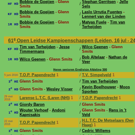
Bobbie de Goeijen
- Glenn
Stephan Gerritsen
-
Jelle
/
HF HD
Smits
Sels
Bobbie de Goeijen
- Glenn
Laslo Urrutia Fuentes
-
/
KF HD
Smits
Lennert van der Linden
Bobbie de Goeijen
- Glenn
Matyas Fuele
-
Tim van
/
1R HD
Smits
Terheijden
e
61
Open Leidse Kampioenschappen (Leiden, 16 jul - 24
Tim van Terheijden
-
Jesse
Wilco Geenen
- Glenn
/
KF HD
Timmermans
Smits
Bob Altelaar
-
Nathan de
Wilco Geenen
- Glenn Smits
/
1R HD
Veer
Heren senioren Eredivisie Afdeling 500
T.O.P. Papendrecht
1
/
T.V. Simpelveld
1
5 juni 2016
e
Glenn Smits
/
Tim van Terheijden
3
HE
Kevin Boelhouwer
-
Moos
e
Glenn Smits -
Wesley Visser
/
2
HD
Sporken
29 mei
Larense L.T.C. (Laren (NH))
1
/
T.O.P. Papendrecht
1
2016
e
Giordy Baron
/
Glenn Smits
2
HE
Wouter Verhoef
-
Andoni
Glenn Smits -
Rens in 't
e
/
1
HD
Kapnisakis
Veld
H.L.T.C. De Metselaars (Den
22 mei
T.O.P. Papendrecht
1
/
2016
Haag)
1
e
Glenn Smits
/
Cedric Willems
3
HE