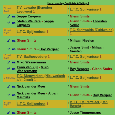
Heren zondag Eredivisie Afdeling 1
T.V. Lewabo (Beneden-
29 mei
/
L.T.C. Spijkenisse
1
2022
Leeuwen)
1
e
Seppe Cuypers
/
Glenn Smits
2
HE
Stefan Wauters
-
Seppe
Glenn Smits -
Thorsten
e
/
1
HD
Cuypers
Sollie
T.C. Suthwalda (Zuidwolde)
22 mei
L.T.C. Spijkenisse
1
/
2022
1
e
Glenn Smits
/
Miliaan Niesten
2
HE
Jasper Smit
-
Miliaan
e
Glenn Smits -
Boy Vergeer
/
1
HD
Niesten
15 mei
T.V. Badhoevedorp
1
/
L.T.C. Spijkenisse
1
2022
e
Miko Wassermann
/
Glenn Smits
2
HE
Twan van Zijl
-
Miko
e
/
Boy Vergeer
- Glenn Smits
2
HD
Wassermann
T.C. Nieuwerkerk (Nieuwerkerk
/
L.T.C. Spijkenisse
1
1 mei 2022
a/d IJssel)
1
e
Nick van der Meer
/
Glenn Smits
2
HE
Nick van der Meer
-
Alban
e
/
Glenn Smits -
Boy Vergeer
1
HD
Meuffels
B.T.C. De Pettelaer (Den
24 april
L.T.C. Spijkenisse
1
/
2022
Bosch)
1
e
Glenn Smits
/
Jesse Timmermans
2
HE