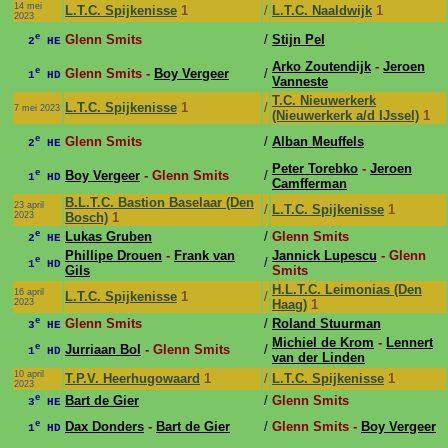
14 mei
L.T.C. Spijkenisse
1
/
L.T.C. Naaldwijk
1
2023
e
Glenn Smits
/
Stijn Pel
2
HE
Arko Zoutendijk
-
Jeroen
e
Glenn Smits -
Boy Vergeer
/
1
HD
Vanneste
T.C. Nieuwerkerk
L.T.C. Spijkenisse
1
/
7 mei 2023
(Nieuwerkerk a/d IJssel)
1
e
Glenn Smits
/
Alban Meuffels
2
HE
Peter Torebko
-
Jeroen
e
Boy Vergeer
- Glenn Smits
/
1
HD
Camfferman
B.L.T.C. Bastion Baselaar (Den
23 april
/
L.T.C. Spijkenisse
1
2023
Bosch)
1
e
Lukas Gruben
/
Glenn Smits
2
HE
Phillipe Drouen
-
Frank van
Jannick Lupescu
- Glenn
e
/
1
HD
Gils
Smits
H.L.T.C. Leimonias (Den
16 april
L.T.C. Spijkenisse
1
/
2023
Haag)
1
e
Glenn Smits
/
Roland Stuurman
3
HE
Michiel de Krom
-
Lennert
e
Jurriaan Bol
- Glenn Smits
/
1
HD
van der Linden
10 april
T.P.V. Heerhugowaard
1
/
L.T.C. Spijkenisse
1
2023
e
Bart de Gier
/
Glenn Smits
3
HE
e
Dax Donders
-
Bart de Gier
/
Glenn Smits -
Boy Vergeer
1
HD