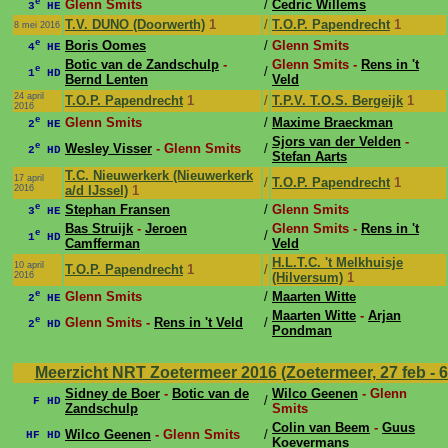
e
Glenn Smits
/
Cedric Willems
3
HE
T.V. DUNO (Doorwerth)
1
/
T.O.P. Papendrecht
1
8 mei 2016
e
Boris Oomes
/
Glenn Smits
4
HE
Botic van de Zandschulp
-
Glenn Smits -
Rens in 't
e
/
1
HD
Bernd Lenten
Veld
24 april
T.O.P. Papendrecht
1
/
T.P.V. T.O.S. Bergeijk
1
2016
e
Glenn Smits
/
Maxime Braeckman
2
HE
Sjors van der Velden
-
e
Wesley Visser
- Glenn Smits
/
2
HD
Stefan Aarts
T.C. Nieuwerkerk (Nieuwerkerk
17 april
/
T.O.P. Papendrecht
1
2016
a/d IJssel)
1
e
Stephan Fransen
/
Glenn Smits
3
HE
Bas Struijk
-
Jeroen
Glenn Smits -
Rens in 't
e
/
1
HD
Camfferman
Veld
H.L.T.C. 't Melkhuisje
10 april
T.O.P. Papendrecht
1
/
2016
(Hilversum)
1
e
Glenn Smits
/
Maarten Witte
2
HE
Maarten Witte
-
Arjan
e
Glenn Smits -
Rens in 't Veld
/
2
HD
Pondman
Meerzicht NRT Zoetermeer 2016 (Zoetermeer, 27 feb - 6
Sidney de Boer
-
Botic van de
Wilco Geenen
- Glenn
/
F HD
Zandschulp
Smits
Colin van Beem
-
Guus
Wilco Geenen
- Glenn Smits
/
HF HD
Koevermans