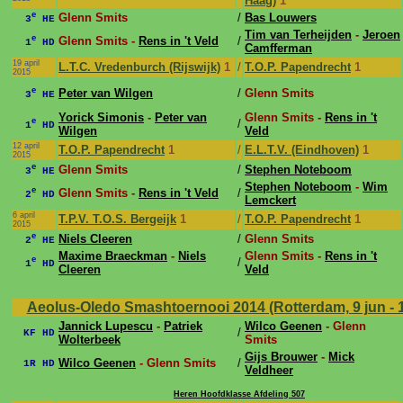
Haag)
1
e
Glenn Smits
/
Bas Louwers
3
HE
Tim van Terheijden
-
Jeroen
e
Glenn Smits -
Rens in 't Veld
/
1
HD
Camfferman
19 april
L.T.C. Vredenburch (Rijswijk)
1
/
T.O.P. Papendrecht
1
2015
e
Peter van Wilgen
/
Glenn Smits
3
HE
Yorick Simonis
-
Peter van
Glenn Smits -
Rens in 't
e
/
1
HD
Wilgen
Veld
12 april
T.O.P. Papendrecht
1
/
E.L.T.V. (Eindhoven)
1
2015
e
Glenn Smits
/
Stephen Noteboom
3
HE
Stephen Noteboom
-
Wim
e
Glenn Smits -
Rens in 't Veld
/
2
HD
Lemckert
6 april
T.P.V. T.O.S. Bergeijk
1
/
T.O.P. Papendrecht
1
2015
e
Niels Cleeren
/
Glenn Smits
2
HE
Maxime Braeckman
-
Niels
Glenn Smits -
Rens in 't
e
/
1
HD
Cleeren
Veld
Aeolus-Oledo Smashtoernooi 2014 (Rotterdam, 9 jun - 
Jannick Lupescu
-
Patriek
Wilco Geenen
- Glenn
/
KF HD
Wolterbeek
Smits
Gijs Brouwer
-
Mick
Wilco Geenen
- Glenn Smits
/
1R HD
Veldheer
Heren Hoofdklasse Afdeling 507