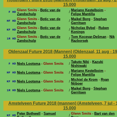
15.000
Glenn Smits -
Botic van de
Mariano Kestelboim
-
/
F HD
Zandschulp
Felipe Mantilla
Glenn Smits -
Botic van de
Maikel Borg
-
Stephan
/
HF HD
Zandschulp
Gerritsen
Glenn Smits -
Botic van de
Nicholas Bybel
-
Ruben
/
KF HD
Zandschulp
Konings
Glenn Smits -
Botic van de
Tom Kocevar-Dešman
-
Nik
/
1R HD
Zandschulp
Razborsek
Oldenzaal Future 2018 (Mannen) (Oldenzaal, 11 aug - 1
15.000
Takuto Niki
-
Kazuki
Niels Lootsma
- Glenn Smits
/
F HD
Nishiwaki
Mariano Kestelboim
-
Niels Lootsma
- Glenn Smits
/
HF HD
Felipe Mantilla
Michiel de Krom
-
Ryan
Niels Lootsma
- Glenn Smits
/
KF HD
Nijboer
Maikel Borg
-
Stephan
Niels Lootsma
- Glenn Smits
/
1R HD
Gerritsen
Amstelveen Future 2018 (mannen) (Amstelveen, 7 jul - 1
15.000
Peter Bothwell
-
Samuel
Glenn Smits -
Bart van den
/
KF HD