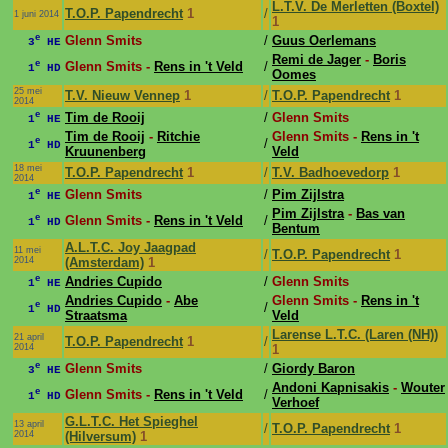
L.T.V. De Merletten (Boxtel)
T.O.P. Papendrecht
1
/
1 juni 2014
1
e
Glenn Smits
/
Guus Oerlemans
3
HE
Remi de Jager
-
Boris
e
Glenn Smits -
Rens in 't Veld
/
1
HD
Oomes
25 mei
T.V. Nieuw Vennep
1
/
T.O.P. Papendrecht
1
2014
e
Tim de Rooij
/
Glenn Smits
1
HE
Tim de Rooij
-
Ritchie
Glenn Smits -
Rens in 't
e
/
1
HD
Kruunenberg
Veld
18 mei
T.O.P. Papendrecht
1
/
T.V. Badhoevedorp
1
2014
e
Glenn Smits
/
Pim Zijlstra
1
HE
Pim Zijlstra
-
Bas van
e
Glenn Smits -
Rens in 't Veld
/
1
HD
Bentum
A.L.T.C. Joy Jaagpad
11 mei
/
T.O.P. Papendrecht
1
2014
(Amsterdam)
1
e
Andries Cupido
/
Glenn Smits
1
HE
Andries Cupido
-
Abe
Glenn Smits -
Rens in 't
e
/
1
HD
Straatsma
Veld
Larense L.T.C. (Laren (NH))
21 april
T.O.P. Papendrecht
1
/
2014
1
e
Glenn Smits
/
Giordy Baron
3
HE
Andoni Kapnisakis
-
Wouter
e
Glenn Smits -
Rens in 't Veld
/
1
HD
Verhoef
G.L.T.C. Het Spieghel
13 april
/
T.O.P. Papendrecht
1
2014
(Hilversum)
1