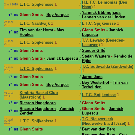
H.L.T.C. Leimonias (Den
L.T.C. Spijkenisse
1
/
2 juni 2019
Haag)
1
Yannick Ebbinghaus
-
e
Glenn Smits -
Boy Vergeer
/
1
HD
Lennert van der Linden
26 mei
L.T.C. Naaldwijk
1
/
L.T.C. Spijkenisse
1
2019
Tim van der Horst
-
Max
Glenn Smits -
Jannick
e
/
1
HD
Houkes
Lupescu
T.V. Lewabo (Beneden-
19 mei
L.T.C. Spijkenisse
1
/
2019
Leeuwen)
1
e
Glenn Smits
/
Sander Gillé
2
HE
Stefan Wauters
-
Remko de
e
Glenn Smits -
Jannick Lupescu
/
1
HD
Rijke
T.C. Suthwalda (Zuidwolde)
12 mei
L.T.C. Spijkenisse
1
/
2019
1
e
Glenn Smits
/
Jarno Jans
2
HE
Boy Westerhof
-
Tim van
e
Glenn Smits -
Boy Vergeer
/
1
HD
Terheijden
Kimbria Racket Club
22 april
/
L.T.C. Spijkenisse
1
2019
(Maastricht)
1
e
Ricardo Hagedoorn
/
Glenn Smits
2
HE
Ricardo Hagedoorn
-
Yannick
Glenn Smits -
Jannick
e
/
1
HD
Zenden
Lupescu
T.C. Nieuwerkerk
14 april
L.T.C. Spijkenisse
1
/
2019
(Nieuwerkerk a/d IJssel)
1
e
Glenn Smits
/
Bart van den Berg
2
HE
Bart van den Berg
-
Guy