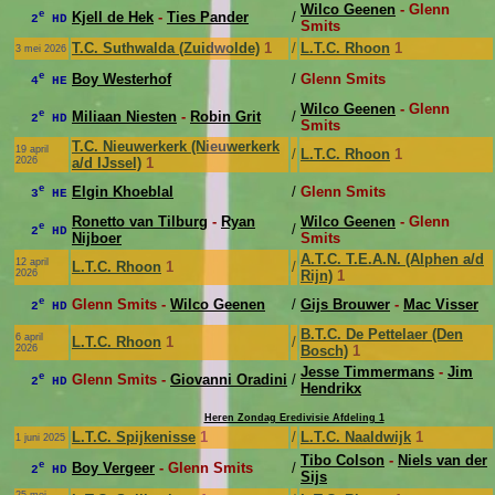
Wilco Geenen
- Glenn
e
Kjell de Hek
-
Ties Pander
/
2
HD
Smits
T.C. Suthwalda (Zuidwolde)
1
/
L.T.C. Rhoon
1
3 mei 2026
e
Boy Westerhof
/
Glenn Smits
4
HE
Wilco Geenen
- Glenn
e
Miliaan Niesten
-
Robin Grit
/
2
HD
Smits
T.C. Nieuwerkerk (Nieuwerkerk
19 april
/
L.T.C. Rhoon
1
2026
a/d IJssel)
1
e
Elgin Khoeblal
/
Glenn Smits
3
HE
Ronetto van Tilburg
-
Ryan
Wilco Geenen
- Glenn
e
/
2
HD
Nijboer
Smits
A.T.C. T.E.A.N. (Alphen a/d
12 april
L.T.C. Rhoon
1
/
2026
Rijn)
1
e
Glenn Smits -
Wilco Geenen
/
Gijs Brouwer
-
Mac Visser
2
HD
B.T.C. De Pettelaer (Den
6 april
L.T.C. Rhoon
1
/
2026
Bosch)
1
Jesse Timmermans
-
Jim
e
Glenn Smits -
Giovanni Oradini
/
2
HD
Hendrikx
Heren Zondag Eredivisie Afdeling 1
L.T.C. Spijkenisse
1
/
L.T.C. Naaldwijk
1
1 juni 2025
Tibo Colson
-
Niels van der
e
Boy Vergeer
- Glenn Smits
/
2
HD
Sijs