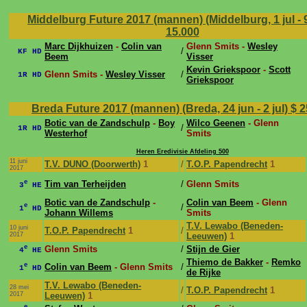
Middelburg Future 2017 (mannen) (Middelburg, 1 jul - 9
15.000
Marc Dijkhuizen
-
Colin van
Glenn Smits -
Wesley
/
KF HD
Beem
Visser
Kevin Griekspoor
-
Scott
Glenn Smits -
Wesley Visser
/
1R HD
Griekspoor
Breda Future 2017 (mannen) (Breda, 24 jun - 2 jul)
$ 2
Botic van de Zandschulp
-
Boy
Wilco Geenen
- Glenn
/
1R HD
Westerhof
Smits
Heren Eredivisie Afdeling 500
11 juni
T.V. DUNO (Doorwerth)
1
/
T.O.P. Papendrecht
1
2017
e
Tim van Terheijden
/
Glenn Smits
3
HE
Botic van de Zandschulp
-
Colin van Beem
- Glenn
e
/
1
HD
Johann Willems
Smits
T.V. Lewabo (Beneden-
10 juni
T.O.P. Papendrecht
1
/
2017
Leeuwen)
1
e
Glenn Smits
/
Stijn de Gier
4
HE
Thiemo de Bakker
-
Remko
e
Colin van Beem
- Glenn Smits
/
1
HD
de Rijke
T.V. Lewabo (Beneden-
28 mei
/
T.O.P. Papendrecht
1
2017
Leeuwen)
1