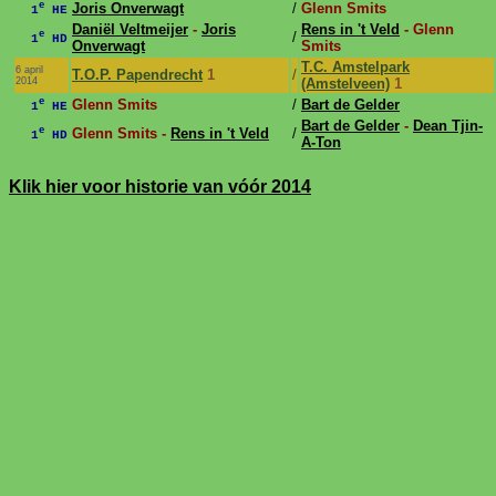
e
Joris Onverwagt
/
Glenn Smits
1
HE
Daniël Veltmeijer
-
Joris
Rens in 't Veld
- Glenn
e
/
1
HD
Onverwagt
Smits
T.C. Amstelpark
6 april
T.O.P. Papendrecht
1
/
2014
(Amstelveen)
1
e
Glenn Smits
/
Bart de Gelder
1
HE
Bart de Gelder
-
Dean Tjin-
e
Glenn Smits -
Rens in 't Veld
/
1
HD
A-Ton
Klik hier voor historie van vóór 2014