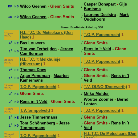
Casper Bonapart
-
Gijs
Wilco Geenen
- Glenn Smits
/
KF HD
Buntsma
Laurens Deelstra
-
Mark
Wilco Geenen
- Glenn Smits
/
1R HD
Oudshoorn
Heren Eredivisie Afdeling 500
H.L.T.C. De Metselaars (Den
13 juni
/
T.O.P. Papendrecht
1
2015
Haag)
1
e
Bas Louwers
/
Glenn Smits
4
HE
Tim van Terheijden
-
Jeroen
Rens in 't Veld
- Glenn
e
/
1
HD
Camfferman
Smits
H.L.T.C. 't Melkhuisje
31 mei
/
T.O.P. Papendrecht
1
2015
(Hilversum)
1
e
Thomas Does
/
Glenn Smits
2
HE
Arjan Pondman
-
Maarten
Glenn Smits -
Rens in 't
e
/
1
HD
Kamermans
Veld
17 mei
T.O.P. Papendrecht
1
/
T.V. DUNO (Doorwerth)
1
2015
e
Glenn Smits
/
Milko Mulder
3
HE
Wouter Zoomer
-
Bernd
e
Rens in 't Veld
- Glenn Smits
/
2
HD
Lenten
10 mei
T.V. Simpelveld
1
/
T.O.P. Papendrecht
1
2015
e
Jesse Timmermans
/
Glenn Smits
3
HE
Tom Schönenberg
-
Jesse
Glenn Smits -
Rens in 't
e
/
1
HD
Timmermans
Veld
H.L.T.C. De Metselaars (Den
26 april
T.O.P. Papendrecht
1
/
2015