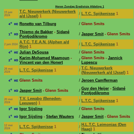
Heren Zondag Eredivisie Afdeling 1
T.C. Nieuwerkerk (Nieuwerkerk
15 juni
/
L.T.C. Spijkenisse
1
2024
a/d IJssel)
1
e
Ronetto van Tilburg
/
Glenn Smits
4
HE
Thiemo de Bakker
-
Sidané
e
/
Jasper Smit
- Glenn Smits
1
HD
Pontjodikromo
A.T.C. T.E.A.N. (Alphen a/d
/
L.T.C. Spijkenisse
1
2 juni 2024
Rijn)
1
e
Julian DeSousa
/
Glenn Smits
4
HE
Karim-Mohamed Maamoun
-
Glenn Smits -
Jannick
e
/
2
HD
Vincent van den Honert
Lupescu
T.C. Nieuwerkerk
26 mei
L.T.C. Spijkenisse
1
/
2024
(Nieuwerkerk a/d IJssel)
1
e
Glenn Smits
/
Jeroen Camfferman
4
HE
Guy den Heijer
-
Sidané
e
Jasper Smit
- Glenn Smits
/
1
HD
Pontjodikromo
T.V. Lewabo (Beneden-
20 mei
/
L.T.C. Spijkenisse
1
2024
Leeuwen)
1
e
Igor Sijsling
/
Glenn Smits
3
HE
e
Igor Sijsling
-
Stefan Wauters
/
Jasper Smit
- Glenn Smits
1
HD
H.L.T.C. Leimonias (Den
12 mei
L.T.C. Spijkenisse
1
/
2024
Haag)
1