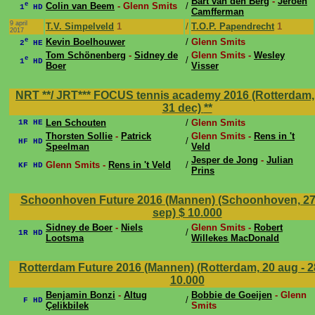
Bart van den Berg
-
Jeroen
e
Colin van Beem
- Glenn Smits
/
1
HD
Camfferman
9 april
T.V. Simpelveld
1
/
T.O.P. Papendrecht
1
2017
e
Kevin Boelhouwer
/
Glenn Smits
2
HE
Tom Schönenberg
-
Sidney de
Glenn Smits -
Wesley
e
/
1
HD
Boer
Visser
NRT **/ JRT*** FOCUS tennis academy 2016 (Rotterdam, 
31 dec)
**
Len Schouten
/
Glenn Smits
1R HE
Thorsten Sollie
-
Patrick
Glenn Smits -
Rens in 't
/
HF HD
Speelman
Veld
Jesper de Jong
-
Julian
Glenn Smits -
Rens in 't Veld
/
KF HD
Prins
Schoonhoven Future 2016 (Mannen) (Schoonhoven, 27 
sep)
$ 10.000
Sidney de Boer
-
Niels
Glenn Smits -
Robert
/
1R HD
Lootsma
Willekes MacDonald
Rotterdam Future 2016 (Mannen) (Rotterdam, 20 aug - 
10.000
Benjamin Bonzi
-
Altug
Bobbie de Goeijen
- Glenn
/
F HD
Çelikbilek
Smits