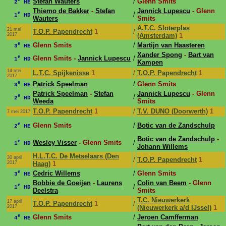
e
Stefan Wauters
/
Glenn Smits
2
HE
Thiemo de Bakker
-
Stefan
Jannick Lupescu
- Glenn
e
/
1
HD
Wauters
Smits
A.T.C. Sloterplas
21 mei
T.O.P. Papendrecht
1
/
2017
(Amsterdam)
1
e
Glenn Smits
/
Martijn van Haasteren
3
HE
Xander Spong
-
Bart van
e
Glenn Smits -
Jannick Lupescu
/
1
HD
Kampen
14 mei
L.T.C. Spijkenisse
1
/
T.O.P. Papendrecht
1
2017
e
Patrick Speelman
/
Glenn Smits
3
HE
Patrick Speelman
-
Stefan
Jannick Lupescu
- Glenn
e
/
2
HD
Weeda
Smits
T.O.P. Papendrecht
1
/
T.V. DUNO (Doorwerth)
1
7 mei 2017
e
Glenn Smits
/
Botic van de Zandschulp
2
HE
Botic van de Zandschulp
-
e
Wesley Visser
- Glenn Smits
/
1
HD
Johann Willems
H.L.T.C. De Metselaars (Den
30 april
/
T.O.P. Papendrecht
1
2017
Haag)
1
e
Cedric Willems
/
Glenn Smits
3
HE
Bobbie de Goeijen
-
Laurens
Colin van Beem
- Glenn
e
/
1
HD
Deelstra
Smits
T.C. Nieuwerkerk
17 april
T.O.P. Papendrecht
1
/
2017
(Nieuwerkerk a/d IJssel)
1
e
Glenn Smits
/
Jeroen Camfferman
4
HE