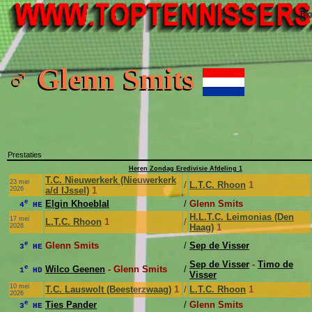
Bij
♂ Glenn Smits
Prestaties
Heren Zondag Eredivisie Afdeling 1
T.C. Nieuwerkerk (Nieuwerkerk
23 mei
/
L.T.C. Rhoon
1
2026
a/d IJssel)
1
e
Elgin Khoeblal
/
Glenn Smits
4
HE
H.L.T.C. Leimonias (Den
17 mei
L.T.C. Rhoon
1
/
2026
Haag)
1
e
Glenn Smits
/
Sep de Visser
3
HE
Sep de Visser
-
Timo de
e
Wilco Geenen
- Glenn Smits
/
1
HD
Visser
10 mei
T.C. Lauswolt (Beesterzwaag)
1
/
L.T.C. Rhoon
1
2026
e
Ties Pander
/
Glenn Smits
3
HE