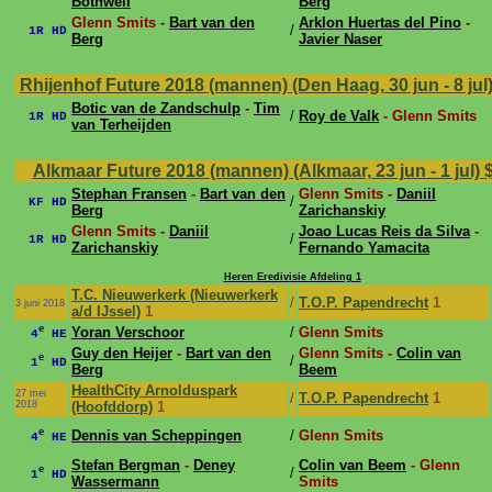
Bothwell
Berg
Glenn Smits -
Bart van den
Arklon Huertas del Pino
-
/
1R HD
Berg
Javier Naser
Rhijenhof Future 2018 (mannen) (Den Haag, 30 jun - 8 jul
Botic van de Zandschulp
-
Tim
/
Roy de Valk
- Glenn Smits
1R HD
van Terheijden
Alkmaar Future 2018 (mannen) (Alkmaar, 23 jun - 1 jul)
Stephan Fransen
-
Bart van den
Glenn Smits -
Daniil
/
KF HD
Berg
Zarichanskiy
Glenn Smits -
Daniil
Joao Lucas Reis da Silva
-
/
1R HD
Zarichanskiy
Fernando Yamacita
Heren Eredivisie Afdeling 1
T.C. Nieuwerkerk (Nieuwerkerk
/
T.O.P. Papendrecht
1
3 juni 2018
a/d IJssel)
1
e
Yoran Verschoor
/
Glenn Smits
4
HE
Guy den Heijer
-
Bart van den
Glenn Smits -
Colin van
e
/
1
HD
Berg
Beem
HealthCity Arnolduspark
27 mei
/
T.O.P. Papendrecht
1
2018
(Hoofddorp)
1
e
Dennis van Scheppingen
/
Glenn Smits
4
HE
Stefan Bergman
-
Deney
Colin van Beem
- Glenn
e
/
1
HD
Wassermann
Smits