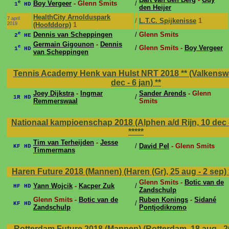
e
Boy Vergeer
- Glenn Smits
/
1
HD
den Heijer
HealthCity Arnolduspark
7 april
/
L.T.C. Spijkenisse
1
2019
(Hoofddorp)
1
e
Dennis van Scheppingen
/
Glenn Smits
2
HE
Germain Gigounon
-
Dennis
e
/
Glenn Smits -
Boy Vergeer
1
HD
van Scheppingen
Tennis Academy Henk van Hulst NRT 2018 ** (Valkensw
dec - 6 jan)
**
Joey Dijkstra
-
Ingmar
Sander Arends
- Glenn
/
1R HD
Remmerswaal
Smits
Nationaal kampioenschap 2018 (Alphen a/d Rijn, 10 dec 
*****
Tim van Terheijden
-
Jesse
/
David Pel
- Glenn Smits
KF HD
Timmermans
Haren Future 2018 (Mannen) (Haren (Gr), 25 aug - 2 sep)
Glenn Smits -
Botic van de
Yann Wojcik
-
Kacper Zuk
/
HF HD
Zandschulp
Glenn Smits -
Botic van de
Ruben Konings
-
Sidané
/
KF HD
Zandschulp
Pontjodikromo
Rotterdam Future 2018 (Mannen) (Rotterdam, 18 aug - 