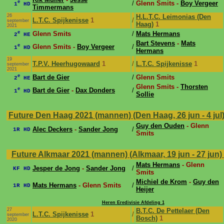
e
/
Glenn Smits -
Boy Vergeer
1
HD
Timmermans
26
H.L.T.C. Leimonias (Den
L.T.C. Spijkenisse
1
/
september
Haag)
1
2021
e
Glenn Smits
/
Mats Hermans
2
HE
Bart Stevens
-
Mats
e
Glenn Smits -
Boy Vergeer
/
1
HD
Hermans
19
T.P.V. Heerhugowaard
1
/
L.T.C. Spijkenisse
1
september
2021
e
Bart de Gier
/
Glenn Smits
2
HE
Glenn Smits -
Thorsten
e
Bart de Gier
-
Dax Donders
/
1
HD
Sollie
Future Den Haag 2021 (mannen) (Den Haag, 26 jun - 4 jul
Guy den Ouden
- Glenn
Alec Deckers
-
Sander Jong
/
1R HD
Smits
Future Alkmaar 2021 (mannen) (Alkmaar, 19 jun - 27 jun)
Mats Hermans
- Glenn
Jesper de Jong
-
Sander Jong
/
KF HD
Smits
Michiel de Krom
-
Guy den
Mats Hermans
- Glenn Smits
/
1R HD
Heijer
Heren Eredivisie Afdeling 1
27
B.T.C. De Pettelaer (Den
L.T.C. Spijkenisse
1
/
september
Bosch)
1
2020