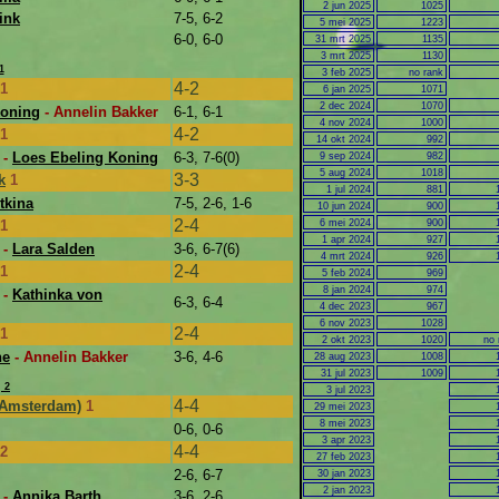
2 jun 2025
1025
ink
7-5, 6-2
5 mei 2025
1223
6-0, 6-0
31 mrt 2025
1135
3 mrt 2025
1130
1
3 feb 2025
no rank
4-2
1
6 jan 2025
1071
2 dec 2024
1070
Koning
- Annelin Bakker
6-1, 6-1
4 nov 2024
1000
4-2
1
14 okt 2024
992
 -
Loes Ebeling Koning
6-3, 7-6(0)
9 sep 2024
982
5 aug 2024
1018
3-3
k
1
1 jul 2024
881
tkina
7-5, 2-6, 1-6
10 jun 2024
900
2-4
1
6 mei 2024
900
1 apr 2024
927
 -
Lara Salden
3-6, 6-7(6)
4 mrt 2024
926
2-4
1
5 feb 2024
969
8 jan 2024
974
 -
Kathinka von
6-3, 6-4
4 dec 2023
967
6 nov 2023
1028
2-4
1
2 okt 2023
1020
no 
ne
- Annelin Bakker
3-6, 4-6
28 aug 2023
1008
31 jul 2023
1009
 2
3 jul 2023
4-4
 (Amsterdam)
1
29 mei 2023
8 mei 2023
0-6, 0-6
3 apr 2023
4-4
2
27 feb 2023
2-6, 6-7
30 jan 2023
2 jan 2023
 -
Annika Barth
3-6, 2-6