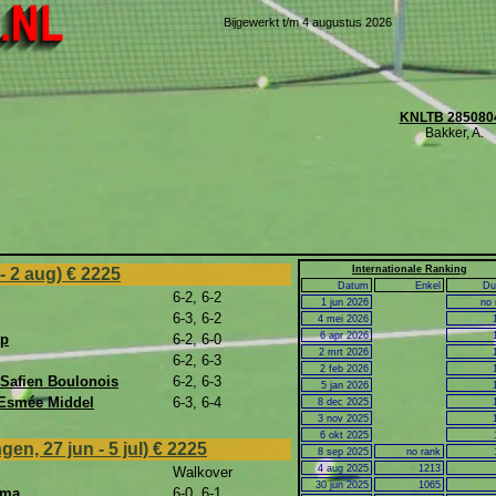
Bijgewerkt t/m 4 augustus 2026
KNLTB 285080
Bakker, A.
Internationale Ranking
- 2 aug)
€ 2225
Datum
Enkel
Du
6-2, 6-2
1 jun 2026
no 
6-3, 6-2
4 mei 2026
6 apr 2026
op
6-2, 6-0
2 mrt 2026
6-2, 6-3
2 feb 2026
Safien Boulonois
6-2, 6-3
5 jan 2026
Esmée Middel
6-3, 6-4
8 dec 2025
3 nov 2025
6 okt 2025
n, 27 jun - 5 jul)
€ 2225
8 sep 2025
no rank
4 aug 2025
1213
Walkover
30 jun 2025
1065
ema
6-0, 6-1