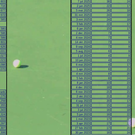
603
7 jul 2025
38
24
716
2 jun 2025
22
17
677
5 mei 2025
26
18
672
31 mrt 2025
24
18
595
3 mrt 2025
24
18
3 feb 2025
22
17
590
6 jan 2025
15
17
598
2 dec 2024
7
9
599
4 nov 2024
7
8
601
14 okt 2024
7
9
626
9 sep 2024
7
9
1031
5 aug 2024
6
9
1027
1 jul 2024
4
9
1023
10 jun 2024
4
15
1098
6 mei 2024
4
17
1070
1 apr 2024
8
21
4 mrt 2024
8
20
5 feb 2024
8
24
8 jan 2024
10
23
4 dec 2023
18
21
rank
6 nov 2023
21
21
1275
2 okt 2023
21
20
1259
4 sep 2023
20
17
1355
31 jul 2023
15
19
1343
3 jul 2023
16
18
1324
5 jun 2023
16
22
1310
1 mei 2023
17
22
1297
3 apr 2023
17
22
1307
27 feb 2023
17
20
1306
30 jan 2023
16
24