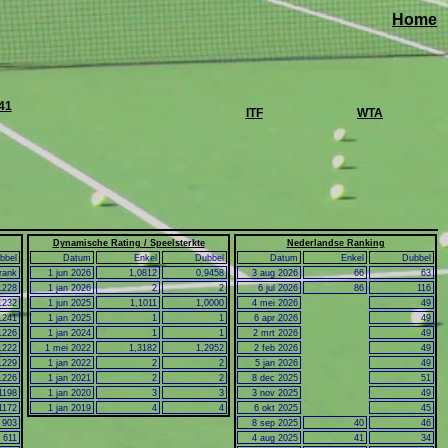
Home
41
ITF
WTA
Dynamische Rating / Speelsterkte
Nederlandse Ranking
bbel
Datum
Enkel
Dubbel
Datum
Enkel
Dubbel
rank
1 jun 2026
1,0812
0,9458
3 aug 2026
66
63
1228
1 jan 2026
2
2
6 jul 2026
86
116
1232
1 jun 2025
1,1011
1,0000
4 mei 2026
49
1241
1 jan 2025
1
1
6 apr 2026
49
1226
1 jan 2024
1
1
2 mrt 2026
49
1222
1 mei 2022
1,3182
1,2952
2 feb 2026
49
1229
1 jan 2022
2
2
5 jan 2026
49
1226
1 jan 2021
2
2
8 dec 2025
51
1198
1 jan 2020
3
3
3 nov 2025
49
1172
1 jan 2019
4
4
6 okt 2025
45
903
8 sep 2025
40
46
611
4 aug 2025
41
34