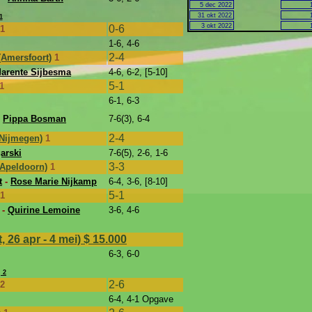
5 dec 2022
31 okt 2022
1
3 okt 2022
0-6
1
1-6, 4-6
2-4
 (Amersfoort)
1
arente Sijbesma
4-6, 6-2, [5-10]
5-1
1
6-1, 6-3
-
Pippa Bosman
7-6(3), 6-4
2-4
(Nijmegen)
1
arski
7-6(5), 2-6, 1-6
3-3
(Apeldoorn)
1
t
-
Rose Marie Nijkamp
6-4, 3-6, [8-10]
5-1
1
 -
Quirine Lemoine
3-6, 4-6
 26 apr - 4 mei)
$ 15.000
6-3, 6-0
 2
2-6
2
6-4, 4-1 Opgave