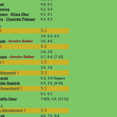
sel
6-0, 6-1
Koning
6-2, 6-4
mans
-
Dilara Okur
6-2, 6-1
is
-
Charlotte Pikkaart
6-3, 6-3
1
5-1
1
2-6, 6-3, 6-2
roek
- Annelin Bakker
3-6, 4-6
4-2
1
2-6, 2-6
mans
- Annelin Bakker
5-7, 6-4, [7-10]
1-5
k
1
2-6, 3-6
3-3
(Nijmegen)
1
arski
6-3, 3-0 Opgave
ikki Redelijk
6-3, 2-6, [8-10]
5-1
 (Amersfoort)
1
6-1, 6-1
oëlle Steur
7-6(0), 1-6, [13-11]
 1
5-3
k (Amstelveen)
2
cek
4-6, 7-5, 6-4