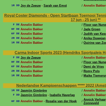
Joy de Zeeuw
-
Sarah van Emst
/
Annelin Bakker
1R DD
Royal Coster Diamonds - Open Startbaan Toernooi Tenni
17 jun - 25 jun)
**
Annelin Bakker
/
Floor van Nun
F DE
Annelin Bakker
/
Jade Groen
HF DE
Annelin Bakker
/
Judith van Kes
KF DE
Annelin Bakker
/
Anika Ouwejan
2R DE
Annelin Bakker
/
Quirine van Zo
1R DE
Carma Indoor Sports 2023 (Hendriks Sportpaleis Ho
Joy de Zeeuw
/
Annelin Bakker
F DE
Annelin Bakker
/
Floor van Nun
HF DE
Annelin Bakker
/
Demi de Vries
KF DE
Annelin Bakker
/
Romy Pols
2R DE
Annelin Bakker
/
Maike Tiemers
1R DE
Nederlandse Kampioenschappen ***** 2022 (Amstel
Jasmijn Gimbrère
/
Annelin Bakker
1R DE
Jasmijn Gimbrère
-
Isabelle Haverlag
/
Annelin Bakker
F DD
Annick Verhaar
Annelin Bakker -
Rosalie van der Hoek
/
HF DD
Zonneveld