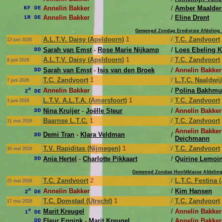
Annelin Bakker
/
Amber Maalder
KF DE
Annelin Bakker
/
Eline Drent
1R DE
Gemengd Zondag Eredivisie Afdeling 
A.L.T.V. Daisy (Apeldoorn)
1
/
T.C. Zandvoort
13 juni 2026
Sarah van Emst
-
Rose Marie Nijkamp
/
Loes Ebeling 
DD
A.L.T.V. Daisy (Apeldoorn)
1
/
T.C. Zandvoort
9 juni 2026
Sarah van Emst
-
Isis van den Broek
/
Annelin Bakker
DD
T.C. Zandvoort
1
/
L.T.C. Naaldwij
7 juni 2026
e
Annelin Bakker
/
Polina Bakhmu
2
DE
L.T.V. A.L.T.A. (Amersfoort)
1
/
T.C. Zandvoort
3 juni 2026
Nina Kruijer
-
Joëlle Steur
/
Annelin Bakker
DD
Baarnse L.T.C.
1
/
T.C. Zandvoort
31 mei 2026
Annelin Bakker
Demi Tran
-
Klara Veldman
/
DD
Deichmann
T.V. Rapiditas (Nijmegen)
1
/
T.C. Zandvoort
30 mei 2026
Ania Hertel
-
Charlotte Pikkaart
/
Quirine Lemoi
DD
Gemengd Zondag Hoofdklasse Afdeling
T.C. Zandvoort
2
/
L.T.C. Festina
25 mei 2026
e
Annelin Bakker
/
Kim Hansen
2
DE
T.C. Domstad (Utrecht)
1
/
T.C. Zandvoort
17 mei 2026
e
Marit Kreugel
/
Annelin Bakker
1
DE
Fleur Eggink
-
Marit Kreugel
/
Annelin Bakker
DD