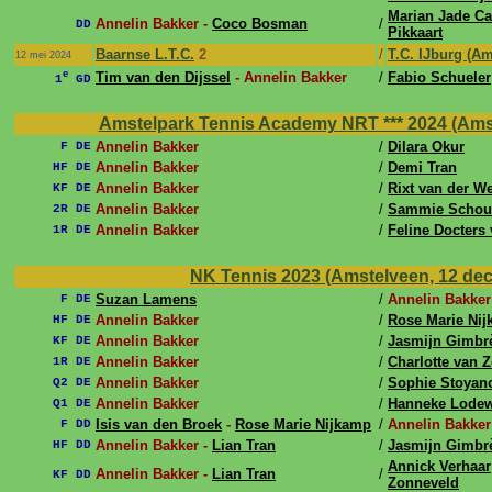
Marian Jade C
Annelin Bakker -
Coco Bosman
/
DD
Pikkaart
Baarnse L.T.C.
2
/
T.C. IJburg (A
12 mei 2024
e
Tim van den Dijssel
- Annelin Bakker
/
Fabio Schueler
1
GD
Amstelpark Tennis Academy NRT *** 2024 (Amste
Annelin Bakker
/
Dilara Okur
F DE
Annelin Bakker
/
Demi Tran
HF DE
Annelin Bakker
/
Rixt van der We
KF DE
Annelin Bakker
/
Sammie Schou
2R DE
Annelin Bakker
/
Feline Docters
1R DE
NK Tennis 2023 (Amstelveen, 12 dec
Suzan Lamens
/
Annelin Bakker
F DE
Annelin Bakker
/
Rose Marie Ni
HF DE
Annelin Bakker
/
Jasmijn Gimbr
KF DE
Annelin Bakker
/
Charlotte van 
1R DE
Annelin Bakker
/
Sophie Stoyan
Q2 DE
Annelin Bakker
/
Hanneke Lodew
Q1 DE
Isis van den Broek
-
Rose Marie Nijkamp
/
Annelin Bakker
F DD
Annelin Bakker -
Lian Tran
/
Jasmijn Gimbr
HF DD
Annick Verhaar
Annelin Bakker -
Lian Tran
/
KF DD
Zonneveld