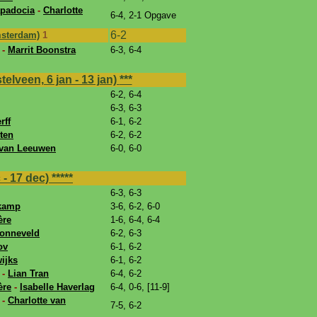
apadocia
-
Charlotte
6-4, 2-1 Opgave
6-2
msterdam)
1
-
Marrit Boonstra
6-3, 6-4
lveen, 6 jan - 13 jan)
***
6-2, 6-4
6-3, 6-3
rff
6-1, 6-2
ten
6-2, 6-2
 van Leeuwen
6-0, 6-0
 - 17 dec)
*****
6-3, 6-3
jkamp
3-6, 6-2, 6-0
ère
1-6, 6-4, 6-4
Zonneveld
6-2, 6-3
ov
6-1, 6-2
ijks
6-1, 6-2
 -
Lian Tran
6-4, 6-2
ère
-
Isabelle Haverlag
6-4, 0-6, [11-9]
-
Charlotte van
7-5, 6-2