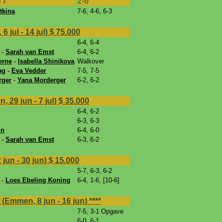
2-6
)
1
tkina
7-6, 4-6, 6-3
 jul - 14 jul)
$ 75.000
6-4, 6-4
 -
Sarah van Emst
6-4, 6-2
orne
-
Isabella Shinikova
Walkover
ag
-
Eva Vedder
7-5, 7-5
rger
-
Yana Morderger
6-2, 6-2
 29 jun - 7 jul)
$ 35.000
6-4, 6-2
6-3, 6-3
in
6-4, 6-0
 -
Sarah van Emst
6-3, 6-2
jun - 30 jun)
$ 15.000
5-7, 6-3, 6-2
 -
Loes Ebeling Koning
6-4, 1-6, [10-6]
(Emmen, 8 jun - 16 jun)
****
7-5, 3-1 Opgave
6-0, 6-1