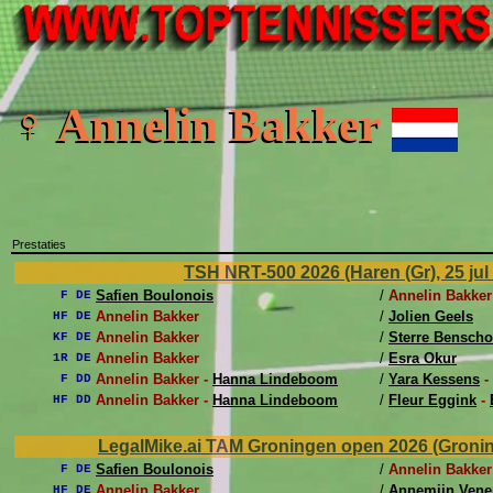
♀ Annelin Bakker
Prestaties
TSH NRT-500 2026 (Haren (Gr), 25 jul 
Safien Boulonois
/
Annelin Bakker
F DE
Annelin Bakker
/
Jolien Geels
HF DE
Annelin Bakker
/
Sterre Bensch
KF DE
Annelin Bakker
/
Esra Okur
1R DE
Annelin Bakker -
Hanna Lindeboom
/
Yara Kessens
-
F DD
Annelin Bakker -
Hanna Lindeboom
/
Fleur Eggink
-
HF DD
LegalMike.ai TAM Groningen open 2026 (Groninge
Safien Boulonois
/
Annelin Bakker
F DE
Annelin Bakker
/
Annemijn Ven
HF DE