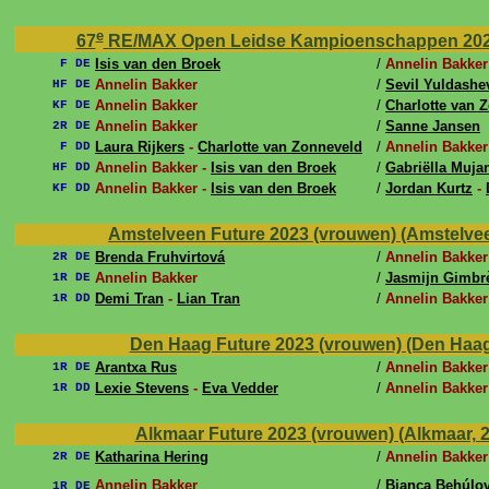
e
67
RE/MAX Open Leidse Kampioenschappen 2023 (L
Isis van den Broek
/
Annelin Bakker
F DE
Annelin Bakker
/
Sevil Yuldashe
HF DE
Annelin Bakker
/
Charlotte van 
KF DE
Annelin Bakker
/
Sanne Jansen
2R DE
Laura Rijkers
-
Charlotte van Zonneveld
/
Annelin Bakker
F DD
Annelin Bakker -
Isis van den Broek
/
Gabriëlla Muja
HF DD
Annelin Bakker -
Isis van den Broek
/
Jordan Kurtz
-
KF DD
Amstelveen Future 2023 (vrouwen) (Amstelveen,
Brenda Fruhvirtová
/
Annelin Bakker
2R DE
Annelin Bakker
/
Jasmijn Gimbr
1R DE
Demi Tran
-
Lian Tran
/
Annelin Bakker
1R DD
Den Haag Future 2023 (vrouwen) (Den Haag, 1
Arantxa Rus
/
Annelin Bakker
1R DE
Lexie Stevens
-
Eva Vedder
/
Annelin Bakker
1R DD
Alkmaar Future 2023 (vrouwen) (Alkmaar, 25 
Katharina Hering
/
Annelin Bakker
2R DE
Annelin Bakker
/
Bianca Behúlo
1R DE