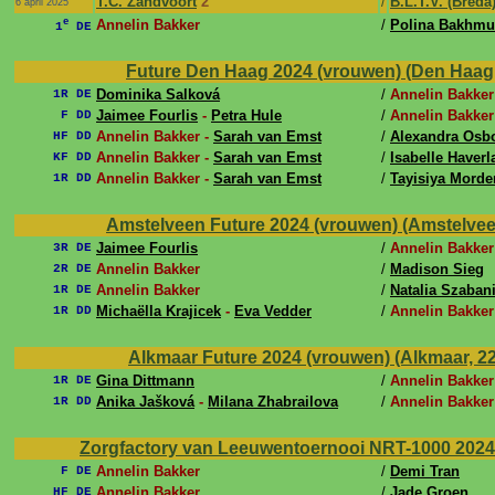
T.C. Zandvoort
2
/
B.L.T.V. (Breda
6 april 2025
e
Annelin Bakker
/
Polina Bakhmu
1
DE
Future Den Haag 2024 (vrouwen) (Den Haag, 6
Dominika Salková
/
Annelin Bakker
1R DE
Jaimee Fourlis
-
Petra Hule
/
Annelin Bakker
F DD
Annelin Bakker -
Sarah van Emst
/
Alexandra Osb
HF DD
Annelin Bakker -
Sarah van Emst
/
Isabelle Haverl
KF DD
Annelin Bakker -
Sarah van Emst
/
Tayisiya Morde
1R DD
Amstelveen Future 2024 (vrouwen) (Amstelveen,
Jaimee Fourlis
/
Annelin Bakker
3R DE
Annelin Bakker
/
Madison Sieg
2R DE
Annelin Bakker
/
Natalia Szaban
1R DE
Michaëlla Krajicek
-
Eva Vedder
/
Annelin Bakker
1R DD
Alkmaar Future 2024 (vrouwen) (Alkmaar, 22 
Gina Dittmann
/
Annelin Bakker
1R DE
Anika Jašková
-
Milana Zhabrailova
/
Annelin Bakker
1R DD
Zorgfactory van Leeuwentoernooi NRT-1000 2024 
Annelin Bakker
/
Demi Tran
F DE
Annelin Bakker
/
Jade Groen
HF DE