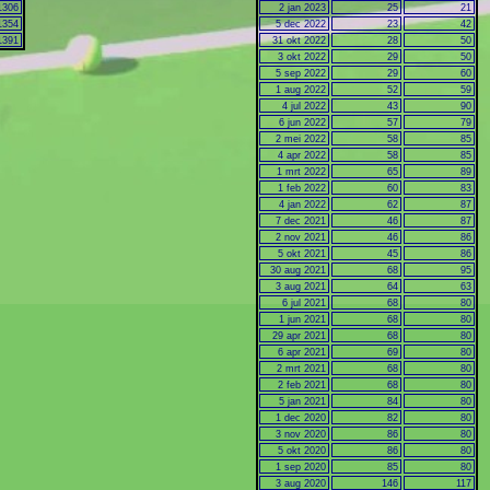
1306
2 jan 2023
25
21
1354
5 dec 2022
23
42
1391
31 okt 2022
28
50
3 okt 2022
29
50
5 sep 2022
29
60
1 aug 2022
52
59
4 jul 2022
43
90
6 jun 2022
57
79
2 mei 2022
58
85
4 apr 2022
58
85
1 mrt 2022
65
89
1 feb 2022
60
83
4 jan 2022
62
87
7 dec 2021
46
87
2 nov 2021
46
86
5 okt 2021
45
86
30 aug 2021
68
95
3 aug 2021
64
63
6 jul 2021
68
80
1 jun 2021
68
80
29 apr 2021
68
80
6 apr 2021
69
80
2 mrt 2021
68
80
2 feb 2021
68
80
5 jan 2021
84
80
1 dec 2020
82
80
3 nov 2020
86
80
5 okt 2020
86
80
1 sep 2020
85
80
3 aug 2020
146
117