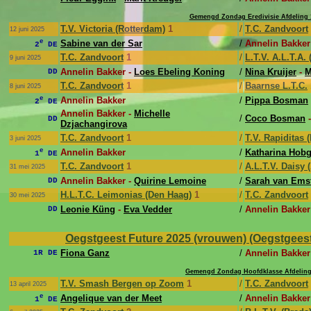
Gemengd Zondag Eredivisie Afdeling 
T.V. Victoria (Rotterdam)
1
/
T.C. Zandvoort
12 juni 2025
e
Sabine van der Sar
/
Annelin Bakker
2
DE
T.C. Zandvoort
1
/
L.T.V. A.L.T.A.
9 juni 2025
Annelin Bakker -
Loes Ebeling Koning
/
Nina Kruijer
-
M
DD
T.C. Zandvoort
1
/
Baarnse L.T.C.
8 juni 2025
e
Annelin Bakker
/
Pippa Bosman
2
DE
Annelin Bakker -
Michelle
/
Coco Bosman
DD
Dzjachangirova
T.C. Zandvoort
1
/
T.V. Rapiditas 
3 juni 2025
e
Annelin Bakker
/
Katharina Hobg
1
DE
T.C. Zandvoort
1
/
A.L.T.V. Daisy 
31 mei 2025
Annelin Bakker -
Quirine Lemoine
/
Sarah van Ems
DD
H.L.T.C. Leimonias (Den Haag)
1
/
T.C. Zandvoort
30 mei 2025
Leonie Küng
-
Eva Vedder
/
Annelin Bakker
DD
Oegstgeest Future 2025 (vrouwen) (Oegstgeest,
Fiona Ganz
/
Annelin Bakker
1R DE
Gemengd Zondag Hoofdklasse Afdeling
T.V. Smash Bergen op Zoom
1
/
T.C. Zandvoort
13 april 2025
e
Angelique van der Meet
/
Annelin Bakker
1
DE