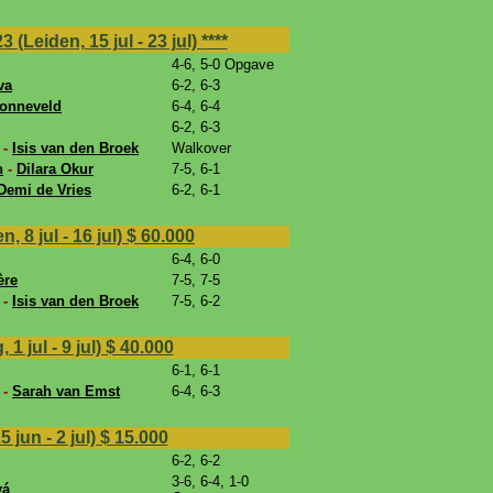
eiden, 15 jul - 23 jul)
****
4-6, 5-0 Opgave
va
6-2, 6-3
Zonneveld
6-4, 6-4
6-2, 6-3
 -
Isis van den Broek
Walkover
n
-
Dilara Okur
7-5, 6-1
Demi de Vries
6-2, 6-1
 8 jul - 16 jul)
$ 60.000
6-4, 6-0
ère
7-5, 7-5
 -
Isis van den Broek
7-5, 6-2
 jul - 9 jul)
$ 40.000
6-1, 6-1
 -
Sarah van Emst
6-4, 6-3
jun - 2 jul)
$ 15.000
6-2, 6-2
3-6, 6-4, 1-0
vá