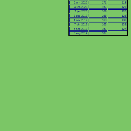
2 mrt 2020
171
113
4 feb 2020
167
121
7 jan 2020
168
120
2 dec 2019
165
126
4 nov 2019
163
130
7 okt 2019
163
132
5 sep 2019
157
127
5 aug 2019
184