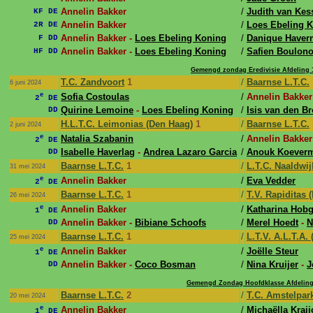
Annelin Bakker
/
Judith van Kes
KF DE
Annelin Bakker
/
Loes Ebeling 
2R DE
Annelin Bakker -
Loes Ebeling Koning
/
Danique Haver
F DD
Annelin Bakker -
Loes Ebeling Koning
/
Safien Boulono
HF DD
Gemengd zondag Eredivisie Afdeling 
T.C. Zandvoort
1
/
Baarnse L.T.C.
6 juni 2024
e
Sofia Costoulas
/
Annelin Bakker
2
DE
Quirine Lemoine
-
Loes Ebeling Koning
/
Isis van den B
DD
H.L.T.C. Leimonias (Den Haag)
1
/
Baarnse L.T.C.
2 juni 2024
e
Natalia Szabanin
/
Annelin Bakker
2
DE
Isabelle Haverlag
-
Andrea Lazaro Garcia
/
Anouk Koever
DD
Baarnse L.T.C.
1
/
L.T.C. Naaldwij
31 mei 2024
e
Annelin Bakker
/
Eva Vedder
2
DE
Baarnse L.T.C.
1
/
T.V. Rapiditas 
26 mei 2024
e
Annelin Bakker
/
Katharina Hobg
1
DE
Annelin Bakker -
Bibiane Schoofs
/
Merel Hoedt
-
N
DD
Baarnse L.T.C.
1
/
L.T.V. A.L.T.A.
25 mei 2024
e
Annelin Bakker
/
Joëlle Steur
1
DE
Annelin Bakker -
Coco Bosman
/
Nina Kruijer
-
J
DD
Gemengd Zondag Hoofdklasse Afdeling
Baarnse L.T.C.
2
/
T.C. Amstelpar
20 mei 2024
e
Annelin Bakker
/
Michaëlla Kraji
1
DE