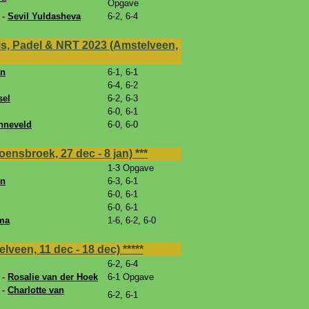
Opgave
 -
Sevil Yuldasheva
6-2, 6-4
s, Padel & NRT 2023 (Amstelveen,
en
6-1, 6-1
6-4, 6-2
sel
6-2, 6-3
6-0, 6-1
nneveld
6-0, 6-0
ensbroek, 27 dec - 8 jan)
***
1-3 Opgave
en
6-3, 6-1
6-0, 6-1
6-0, 6-1
ma
1-6, 6-2, 6-0
veen, 11 dec - 18 dec)
*****
6-2, 6-4
 -
Rosalie van der Hoek
6-1 Opgave
-
Charlotte van
6-2, 6-1