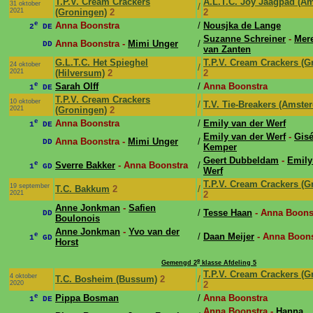
T.P.V. Cream Crackers
A.L.T.C. Joy Jaagpad (A
31 oktober
/
2021
(Groningen)
2
2
e
Anna Boonstra
/
Nousjka de Lange
2
DE
Suzanne Schreiner
-
Mer
Anna Boonstra -
Mimi Unger
/
DD
van Zanten
G.L.T.C. Het Spieghel
T.P.V. Cream Crackers (G
24 oktober
/
2021
(Hilversum)
2
2
e
Sarah Olff
/
Anna Boonstra
1
DE
T.P.V. Cream Crackers
10 oktober
/
T.V. Tie-Breakers (Amste
2021
(Groningen)
2
e
Anna Boonstra
/
Emily van der Werf
1
DE
Emily van der Werf
-
Gisé
Anna Boonstra -
Mimi Unger
/
DD
Kemper
Geert Dubbeldam
-
Emily
e
Sverre Bakker
- Anna Boonstra
/
1
GD
Werf
T.P.V. Cream Crackers (G
19 september
T.C. Bakkum
2
/
2021
2
Anne Jonkman
-
Safien
/
Tesse Haan
- Anna Boons
DD
Boulonois
Anne Jonkman
-
Yvo van der
e
/
Daan Meijer
- Anna Boons
1
GD
Horst
e
Gemengd 2
klasse Afdeling 5
T.P.V. Cream Crackers (G
4 oktober
T.C. Bosheim (Bussum)
2
/
2020
2
e
Pippa Bosman
/
Anna Boonstra
1
DE
Anna Boonstra -
Hanna