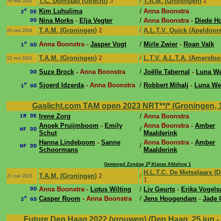
T.C. Domstad (Utrecht)
3
/
T.A.M. (Groningen)
2
26 mei 2024
e
Kim Luhulima
/
Anna Boonstra
2
DE
Nina Morks
-
Elja Vegter
/
Anna Boonstra -
Diede H
DD
T.A.M. (Groningen)
2
/
A.L.T.V. Quick (Apeldoor
20 mei 2024
e
Anna Boonstra -
Jasper Vogt
/
Mirle Zwier
-
Roan Valk
1
GD
T.A.M. (Groningen)
2
/
L.T.V. A.L.T.A. (Amersfoor
12 mei 2024
Suze Brock
- Anna Boonstra
/
Joëlle Tabernal
-
Luna We
DD
e
Sjoerd Idzerda
- Anna Boonstra
/
Robbert Mihalj
-
Luna Wes
1
GD
Gaslicht.com TAM open 2023 NRT**/* (Groningen, 1 j
Irene Zorg
/
Anna Boonstra
1R DE
Anoek Pruijmboom
-
Emily
Anna Boonstra -
Amber
/
HF DD
Schut
Maalderink
Hanna Lindeboom
-
Sanne
Anna Boonstra -
Amber
/
HF DD
Schoormans
Maalderink
e
Gemengd Zondag 1
Klasse Afdeling 1
H.L.T.C. De Metselaars (
T.A.M. (Groningen)
2
/
21 mei 2023
1
Anna Boonstra -
Lotus Wilting
/
Liv Geurts
-
Erika Vogels
DD
e
Casper Room
- Anna Boonstra
/
Jens Hoogendam
-
Jade 
2
GD
Future Den Haag 2022 (vrouwen) (Den Haag, 25 jun - 