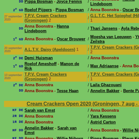
Pippa Bosman
-
Joyce Fennis
/
DD
Lindeboom
e
Roelof Pijpers
-
Pippa Bosman
/
Anna Boonstra -
Oscar B
2
GD
T.P.V. Cream Crackers
G.L.T.C. Het Spieghel (H
27 september
/
2020
(Groningen)
2
1
Anna Boonstra -
Hanna
/
Thari Jansens
-
Ayla Reb
DD
Lindeboom
Moesha van Leeuwen
-
Y
e
Anna Boonstra -
Oscar Brouwer
/
1
GD
Zeilstra
T.P.V. Cream Crackers (G
20 september
A.L.T.V. Daisy (Apeldoorn)
1
/
2020
2
e
Demi Huisman
/
Anna Boonstra
2
DE
Roelof Ameshoff
-
Manon de
e
/
Max Adriaanse
- Anna Bo
1
GD
Rijk
T.P.V. Cream Crackers
T.P.V. Cream Crackers (G
13 september
/
2020
(Groningen)
2
1
e
Anna Boonstra
/
Laila Ghazouani
2
DE
Anna Boonstra -
Tesse Haan
/
Annelin Bakker
-
Bente Pa
DD
Cream Crackers Open 2020 (Groningen, 7 aug -
Sarah van Emst
/
Anna Boonstra
KF DE
Anna Boonstra
/
Yara Kessens
2R DE
Anna Boonstra
/
Astrid Carton
1R DE
Annelin Bakker
-
Sarah van
/
Anna Boonstra -
Willie N
HF DD
Emst
Anna Boonstra -
Willie Nijborg
/
Pippa Bosman
-
Pleun K
KF DD