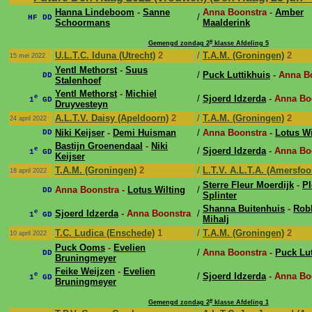
Hanna Lindeboom
-
Sanne
Anna Boonstra -
Amber
/
HF DD
Schoormans
Maalderink
e
Gemengd zondag 2
klasse Afdeling 5
U.L.T.C. Iduna (Utrecht)
2
/
T.A.M. (Groningen)
2
15 mei 2022
Yentl Methorst
-
Suus
/
Puck Luttikhuis
- Anna B
DD
Stalenhoef
Yentl Methorst
-
Michiel
e
/
Sjoerd Idzerda
- Anna Bo
1
GD
Druyvesteyn
A.L.T.V. Daisy (Apeldoorn)
2
/
T.A.M. (Groningen)
2
24 april 2022
Niki Keijser
-
Demi Huisman
/
Anna Boonstra -
Lotus Wi
DD
Bastijn Groenendaal
-
Niki
e
/
Sjoerd Idzerda
- Anna Bo
1
GD
Keijser
T.A.M. (Groningen)
2
/
L.T.V. A.L.T.A. (Amersfoor
18 april 2022
Sterre Fleur Moerdijk
-
P
Anna Boonstra -
Lotus Wilting
/
DD
Splinter
Shanna Buitenhuis
-
Rob
e
Sjoerd Idzerda
- Anna Boonstra
/
1
GD
Mihalj
T.C. Ludica (Enschede)
1
/
T.A.M. (Groningen)
2
10 april 2022
Puck Ooms
-
Evelien
/
Anna Boonstra -
Puck Lut
DD
Bruningmeyer
Feike Weijzen
-
Evelien
e
/
Sjoerd Idzerda
- Anna Bo
1
GD
Bruningmeyer
e
Gemengd zondag 2
klasse Afdeling 1