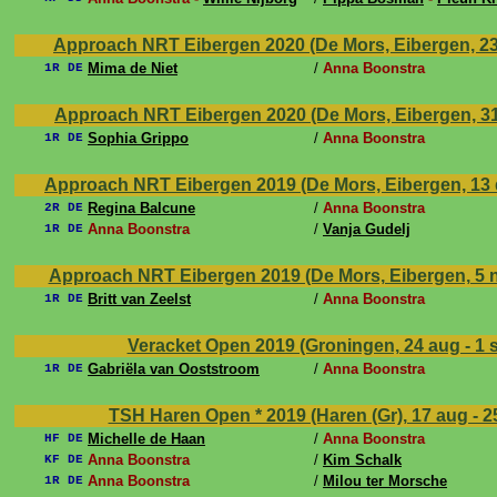
Approach NRT Eibergen 2020 (De Mors, Eibergen, 23 
Mima de Niet
/
Anna Boonstra
1R DE
Approach NRT Eibergen 2020 (De Mors, Eibergen, 31 
Sophia Grippo
/
Anna Boonstra
1R DE
Approach NRT Eibergen 2019 (De Mors, Eibergen, 13 
Regina Balcune
/
Anna Boonstra
2R DE
Anna Boonstra
/
Vanja Gudelj
1R DE
Approach NRT Eibergen 2019 (De Mors, Eibergen, 5 n
Britt van Zeelst
/
Anna Boonstra
1R DE
Veracket Open 2019 (Groningen, 24 aug - 1 
Gabriëla van Ooststroom
/
Anna Boonstra
1R DE
TSH Haren Open * 2019 (Haren (Gr), 17 aug - 2
Michelle de Haan
/
Anna Boonstra
HF DE
Anna Boonstra
/
Kim Schalk
KF DE
Anna Boonstra
/
Milou ter Morsche
1R DE