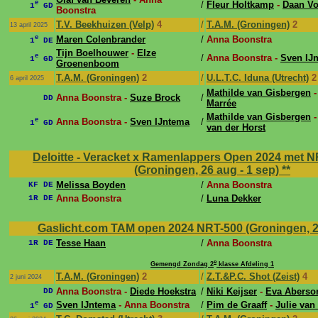
e
/
Fleur Holtkamp
-
Daan V
1
GD
Boonstra
T.V. Beekhuizen (Velp)
4
/
T.A.M. (Groningen)
2
13 april 2025
e
Maren Colenbrander
/
Anna Boonstra
1
DE
Tijn Boelhouwer
-
Elze
e
/
Anna Boonstra -
Sven IJ
1
GD
Groenenboom
T.A.M. (Groningen)
2
/
U.L.T.C. Iduna (Utrecht)
2
6 april 2025
Mathilde van Gisbergen
Anna Boonstra -
Suze Brock
/
DD
Marrée
Mathilde van Gisbergen
e
Anna Boonstra -
Sven IJntema
/
1
GD
van der Horst
Deloitte - Veracket x Ramenlappers Open 2024 met N
(Groningen, 26 aug - 1 sep)
**
Melissa Boyden
/
Anna Boonstra
KF DE
Anna Boonstra
/
Luna Dekker
1R DE
Gaslicht.com TAM open 2024 NRT-500 (Groningen, 29 
Tesse Haan
/
Anna Boonstra
1R DE
e
Gemengd Zondag 2
klasse Afdeling 1
T.A.M. (Groningen)
2
/
Z.T.&P.C. Shot (Zeist)
4
2 juni 2024
Anna Boonstra -
Diede Hoekstra
/
Niki Keijser
-
Eva Aberso
DD
e
Sven IJntema
- Anna Boonstra
/
Pim de Graaff
-
Julie van 
1
GD