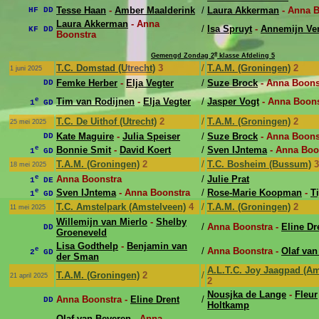
Tesse Haan
-
Amber Maalderink
/
Laura Akkerman
- Anna B
HF DD
Laura Akkerman
- Anna
/
Isa Spruyt
-
Annemijn V
KF DD
Boonstra
e
Gemengd Zondag 2
klasse Afdeling 5
T.C. Domstad (Utrecht)
3
/
T.A.M. (Groningen)
2
1 juni 2025
Femke Herber
-
Elja Vegter
/
Suze Brock
- Anna Boons
DD
e
Tim van Rodijnen
-
Elja Vegter
/
Jasper Vogt
- Anna Boons
1
GD
T.C. De Uithof (Utrecht)
2
/
T.A.M. (Groningen)
2
25 mei 2025
Kate Maguire
-
Julia Speiser
/
Suze Brock
- Anna Boons
DD
e
Bonnie Smit
-
David Koert
/
Sven IJntema
- Anna Boo
1
GD
T.A.M. (Groningen)
2
/
T.C. Bosheim (Bussum)
3
18 mei 2025
e
Anna Boonstra
/
Julie Prat
1
DE
e
Sven IJntema
- Anna Boonstra
/
Rose-Marie Koopman
-
Ti
1
GD
T.C. Amstelpark (Amstelveen)
4
/
T.A.M. (Groningen)
2
11 mei 2025
Willemijn van Mierlo
-
Shelby
/
Anna Boonstra -
Eline Dr
DD
Groeneveld
Lisa Godthelp
-
Benjamin van
e
/
Anna Boonstra -
Olaf van
2
GD
der Sman
A.L.T.C. Joy Jaagpad (A
T.A.M. (Groningen)
2
/
21 april 2025
2
Nousjka de Lange
-
Fleur
Anna Boonstra -
Eline Drent
/
DD
Holtkamp
Olaf van Beveren
- Anna