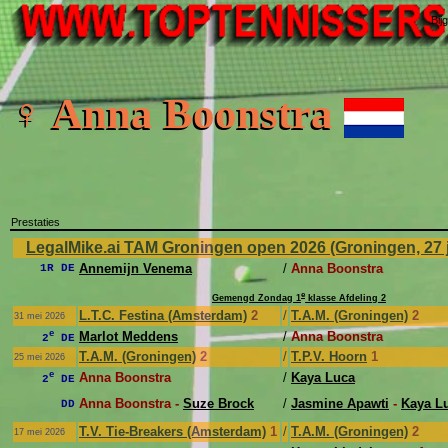
Bij
♀ Anna Boonstra
Prestaties
LegalMike.ai TAM Groningen open 2026 (Groningen, 27 ju
Annemijn Venema
/
Anna Boonstra
1R DE
e
Gemengd Zondag 1
klasse Afdeling 2
L.T.C. Festina (Amsterdam)
2
/
T.A.M. (Groningen)
2
31 mei 2026
e
Marlot Meddens
/
Anna Boonstra
2
DE
T.A.M. (Groningen)
2
/
T.P.V. Hoorn
1
25 mei 2026
e
Anna Boonstra
/
Kaya Luca
2
DE
Anna Boonstra -
Suze Brock
/
Jasmine Apawti
-
Kaya L
DD
T.V. Tie-Breakers (Amsterdam)
1
/
T.A.M. (Groningen)
2
17 mei 2026