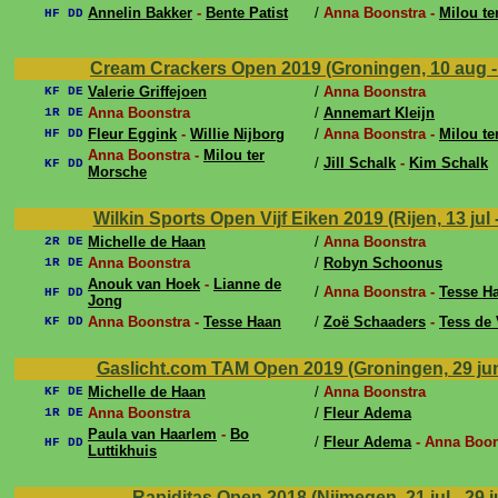
Annelin Bakker
-
Bente Patist
/
Anna Boonstra -
Milou te
HF DD
Cream Crackers Open 2019 (Groningen, 10 aug -
Valerie Griffejoen
/
Anna Boonstra
KF DE
Anna Boonstra
/
Annemart Kleijn
1R DE
Fleur Eggink
-
Willie Nijborg
/
Anna Boonstra -
Milou te
HF DD
Anna Boonstra -
Milou ter
/
Jill Schalk
-
Kim Schalk
KF DD
Morsche
Wilkin Sports Open Vijf Eiken 2019 (Rijen, 13 jul -
Michelle de Haan
/
Anna Boonstra
2R DE
Anna Boonstra
/
Robyn Schoonus
1R DE
Anouk van Hoek
-
Lianne de
/
Anna Boonstra -
Tesse H
HF DD
Jong
Anna Boonstra -
Tesse Haan
/
Zoë Schaaders
-
Tess de 
KF DD
Gaslicht.com TAM Open 2019 (Groningen, 29 jun 
Michelle de Haan
/
Anna Boonstra
KF DE
Anna Boonstra
/
Fleur Adema
1R DE
Paula van Haarlem
-
Bo
/
Fleur Adema
- Anna Boon
HF DD
Luttikhuis
Rapiditas Open 2018 (Nijmegen, 21 jul - 29 j