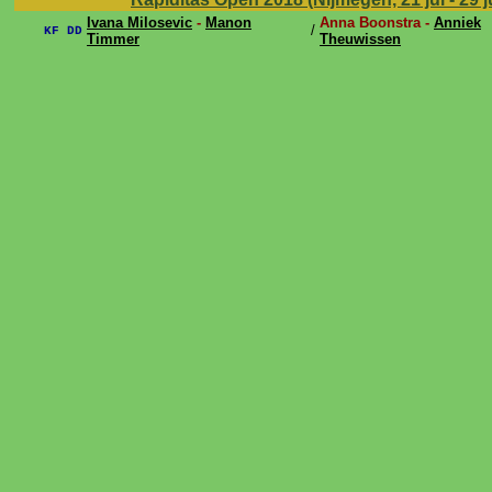
Ivana Milosevic
-
Manon
Anna Boonstra -
Anniek
/
KF DD
Timmer
Theuwissen