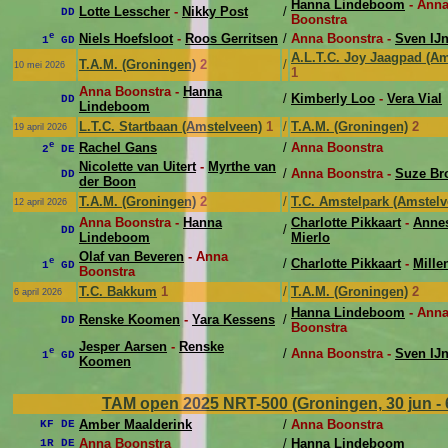
Hanna Lindeboom
- Ann
Lotte Lesscher
-
Nikky Post
/
DD
Boonstra
e
Niels Hoefsloot
-
Roos Gerritsen
/
Anna Boonstra -
Sven IJ
1
GD
A.L.T.C. Joy Jaagpad (A
T.A.M. (Groningen)
2
/
10 mei 2026
1
Anna Boonstra -
Hanna
/
Kimberly Loo
-
Vera Vial
DD
Lindeboom
L.T.C. Startbaan (Amstelveen)
1
/
T.A.M. (Groningen)
2
19 april 2026
e
Rachel Gans
/
Anna Boonstra
2
DE
Nicolette van Uitert
-
Myrthe van
/
Anna Boonstra -
Suze Br
DD
der Boon
T.A.M. (Groningen)
2
/
T.C. Amstelpark (Amstelv
12 april 2026
Anna Boonstra -
Hanna
Charlotte Pikkaart
-
Annes
/
DD
Lindeboom
Mierlo
Olaf van Beveren
- Anna
e
/
Charlotte Pikkaart
-
Mille
1
GD
Boonstra
T.C. Bakkum
1
/
T.A.M. (Groningen)
2
6 april 2026
Hanna Lindeboom
- Ann
Renske Koomen
-
Yara Kessens
/
DD
Boonstra
Jesper Aarsen
-
Renske
e
/
Anna Boonstra -
Sven IJ
1
GD
Koomen
TAM open 2025 NRT-500 (Groningen, 30 jun - 6
Amber Maalderink
/
Anna Boonstra
KF DE
Anna Boonstra
/
Hanna Lindeboom
1R DE