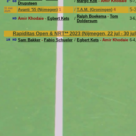
e
/
Margo Kok
- Amir Khodaie
5-7
2
GD
Drupsteen
11 mei
5-
Avanti '55 (Nijmegen)
1
/
T.A.M. (Groningen)
4
2025
Ralph Boekema
-
Tom
Amir Khodaie -
Egbert Kets
/
3-6
HD
Doldersum
Rapiditas Open & NRT** 2023 (Nijmegen, 22 jul - 30 ju
Sam Bakker
-
Fabio Schueler
/
Egbert Kets
- Amir Khodaie
6-4
1R HD