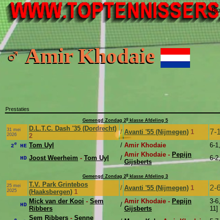
Bij
♂ Amir Khodaie
Prestaties
e
Gemengd Zondag 2
klasse Afdeling 5
D.L.T.C. Dash '35 (Dordrecht)
31 mei
7-
/
Avanti '55 (Nijmegen)
1
2026
2
e
Tom Uyl
/
Amir Khodaie
6-1
2
HE
Amir Khodaie -
Pepijn
Joost Weerheim
-
Tom Uyl
/
6-2
HD
Gijsberts
e
Gemengd Zondag 2
klasse Afdeling 3
T.V. Park Grintebos
25 mei
2-
/
Avanti '55 (Nijmegen)
1
2025
(Haaksbergen)
1
Mick van der Kooi
-
Sem
Amir Khodaie -
Pepijn
3-6,
/
HD
Ribbers
Gijsberts
11]
Sem Ribbers
-
Senne