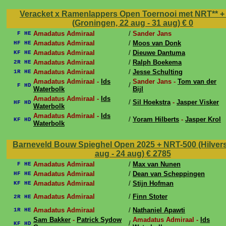
Veracket x Ramenlappers Open Toernooi met NRT** +
(Groningen, 22 aug - 31 aug)
€ 0
Amadatus Admiraal
/
Sander Jans
F HE
Amadatus Admiraal
/
Moos van Donk
HF HE
Amadatus Admiraal
/
Dieuwe Dantuma
KF HE
Amadatus Admiraal
/
Ralph Boekema
2R HE
Amadatus Admiraal
/
Jesse Schulting
1R HE
Amadatus Admiraal -
Ids
Sander Jans -
Tom van der
/
F HD
Waterbolk
Bijl
Amadatus Admiraal -
Ids
/
Sil Hoekstra
-
Jasper Visker
HF HD
Waterbolk
Amadatus Admiraal -
Ids
/
Yoram Hilberts
-
Jasper Krol
KF HD
Waterbolk
Barneveld Bouw Spieghel Open 2025 + NRT-500 (Hilver
aug - 24 aug)
€ 2785
Amadatus Admiraal
/
Max van Nunen
F HE
Amadatus Admiraal
/
Dean van Scheppingen
HF HE
Amadatus Admiraal
/
Stijn Hofman
KF HE
Amadatus Admiraal
/
Finn Stoter
2R HE
Amadatus Admiraal
/
Nathaniel Apawti
1R HE
Sam Bakker
-
Patrick Sydow
Amadatus Admiraal -
Ids
/
KF HD