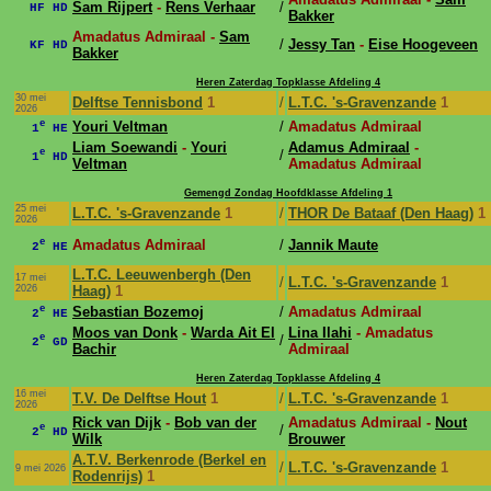
Sam Rijpert
-
Rens Verhaar
/
HF HD
Bakker
Amadatus Admiraal -
Sam
/
Jessy Tan
-
Eise Hoogeveen
KF HD
Bakker
Heren Zaterdag Topklasse Afdeling 4
30 mei
Delftse Tennisbond
1
/
L.T.C. 's-Gravenzande
1
2026
e
Youri Veltman
/
Amadatus Admiraal
1
HE
Liam Soewandi
-
Youri
Adamus Admiraal
-
e
/
1
HD
Veltman
Amadatus Admiraal
Gemengd Zondag Hoofdklasse Afdeling 1
25 mei
L.T.C. 's-Gravenzande
1
/
THOR De Bataaf (Den Haag)
1
2026
e
Amadatus Admiraal
/
Jannik Maute
2
HE
L.T.C. Leeuwenbergh (Den
17 mei
/
L.T.C. 's-Gravenzande
1
2026
Haag)
1
e
Sebastian Bozemoj
/
Amadatus Admiraal
2
HE
Moos van Donk
-
Warda Ait El
Lina Ilahi
- Amadatus
e
/
2
GD
Bachir
Admiraal
Heren Zaterdag Topklasse Afdeling 4
16 mei
T.V. De Delftse Hout
1
/
L.T.C. 's-Gravenzande
1
2026
Rick van Dijk
-
Bob van der
Amadatus Admiraal -
Nout
e
/
2
HD
Wilk
Brouwer
A.T.V. Berkenrode (Berkel en
/
L.T.C. 's-Gravenzande
1
9 mei 2026
Rodenrijs)
1