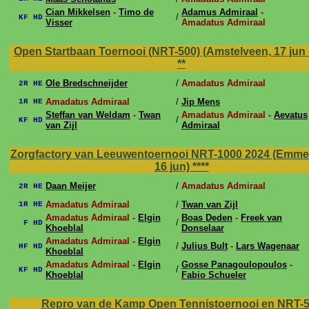
Cian Mikkelsen
-
Timo de
Adamus Admiraal
-
/
KF HD
Visser
Amadatus Admiraal
Open Startbaan Toernooi (NRT-500) (Amstelveen, 17 jun -
**
Ole Bredschneijder
/
Amadatus Admiraal
2R HE
Amadatus Admiraal
/
Jip Mens
1R HE
Steffan van Weldam
-
Twan
Amadatus Admiraal -
Aevatus
/
KF HD
van Zijl
Admiraal
Zorgfactory van Leeuwentoernooi NRT-1000 2024 (Emmen,
16 jun)
****
Daan Meijer
/
Amadatus Admiraal
2R HE
Amadatus Admiraal
/
Twan van Zijl
1R HE
Amadatus Admiraal -
Elgin
Boas Deden
-
Freek van
/
F HD
Khoeblal
Donselaar
Amadatus Admiraal -
Elgin
/
Julius Bult
-
Lars Wagenaar
HF HD
Khoeblal
Amadatus Admiraal -
Elgin
Gosse Panagoulopoulos
-
/
KF HD
Khoeblal
Fabio Schueler
Repro van de Kamp Open Tennistoernooi en NRT-