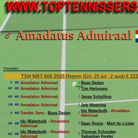
Bij
♂ Amadatus Admiraal
Prestaties
TSH NRT-500 2026 (Haren (Gr), 25 jul - 2 aug)
€ 22
Amadatus Admiraal
/
Boas Deden
F HE
Amadatus Admiraal
/
Tim Heijmans
HF HE
Amadatus Admiraal
/
Jesse Schulting
KF HE
Amadatus Admiraal
/
Job Weening
2R HE
Ids Waterbolk
- Amadatus
Sander Jans -
Boas Deden
/
F HD
Admiraal
Ids Waterbolk
- Amadatus
/
Daan Romp
-
Mart de Lijster
HF HD
Admiraal
Ids Waterbolk
- Amadatus
Thomas Schouten
-
/
KF HD
Admiraal
Sebastian Koster