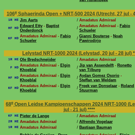
e
106
Sphaerinda Open + NRT-500 2024 (Utrecht, 27 jul - 
Jim Aarts
/
Amadatus Admiraal
1R HE
Edward Etty
-
Baptist
Amadatus Admiraal -
Fabio
/
HF HD
Onderdonck
Schueler
Amadatus Admiraal -
Fabio
Gianni Bouterse
-
Noah
/
KF HD
Schueler
Pawirodirjo
Lelystad NRT-1000 2024 (Lelystad, 20 jul - 28 jul)
*
Ole Bredschneijder
/
Amadatus Admiraal
1R HE
Amadatus Admiraal -
Elgin
Jip van Assendelft
-
Ronetto
/
F HD
Khoeblal
van Tilburg
Amadatus Admiraal -
Elgin
Aydan Gomez Osorio
-
/
HF HD
Khoeblal
Steffan van Weldam
Amadatus Admiraal -
Elgin
Freek van Donselaar
-
Roland
/
KF HD
Khoeblal
Stuurman
e
68
Open Leidse Kampioenschappen 2024 NRT-1000 (Lei
jul - 21 jul)
****
Pieter de Lange
/
Amadatus Admiraal
KF HE
Amadatus Admiraal
/
Alfrendo Vogelaar
2R HE
Amadatus Admiraal
/
Bastiaan Bauman
1R HE