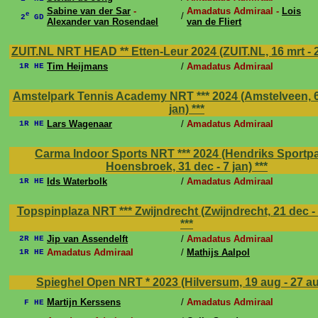
Sabine van der Sar
-
Amadatus Admiraal -
Lois
e
/
2
GD
Alexander van Rosendael
van de Fliert
ZUIT.NL NRT HEAD ** Etten-Leur 2024 (ZUIT.NL, 16 mrt - 
Tim Heijmans
/
Amadatus Admiraal
1R HE
Amstelpark Tennis Academy NRT *** 2024 (Amstelveen, 6 
jan)
***
Lars Wagenaar
/
Amadatus Admiraal
1R HE
Carma Indoor Sports NRT *** 2024 (Hendriks Sportpa
Hoensbroek, 31 dec - 7 jan)
***
Ids Waterbolk
/
Amadatus Admiraal
1R HE
Topspinplaza NRT *** Zwijndrecht (Zwijndrecht, 21 dec -
***
Jip van Assendelft
/
Amadatus Admiraal
2R HE
Amadatus Admiraal
/
Mathijs Aalpol
1R HE
Spieghel Open NRT * 2023 (Hilversum, 19 aug - 27 a
Martijn Kerssens
/
Amadatus Admiraal
F HE