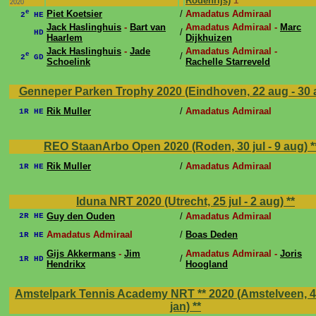
Rodenrijs)
1
2020
e
Piet Koetsier
/
Amadatus Admiraal
2
HE
Jack Haslinghuis
-
Bart van
Amadatus Admiraal -
Marc
/
HD
Haarlem
Dijkhuizen
Jack Haslinghuis
-
Jade
Amadatus Admiraal -
e
/
2
GD
Schoelink
Rachelle Starreveld
Genneper Parken Trophy 2020 (Eindhoven, 22 aug - 30
Rik Muller
/
Amadatus Admiraal
1R HE
REO StaanArbo Open 2020 (Roden, 30 jul - 9 aug)
*
Rik Muller
/
Amadatus Admiraal
1R HE
Iduna NRT 2020 (Utrecht, 25 jul - 2 aug)
**
Guy den Ouden
/
Amadatus Admiraal
2R HE
Amadatus Admiraal
/
Boas Deden
1R HE
Gijs Akkermans
-
Jim
Amadatus Admiraal -
Joris
/
1R HD
Hendrikx
Hoogland
Amstelpark Tennis Academy NRT ** 2020 (Amstelveen, 4 
jan)
**