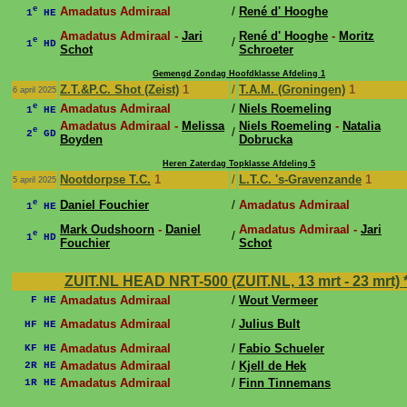
e
Amadatus Admiraal
/
René d' Hooghe
1
HE
Amadatus Admiraal -
Jari
René d' Hooghe
-
Moritz
e
/
1
HD
Schot
Schroeter
Gemengd Zondag Hoofdklasse Afdeling 1
Z.T.&P.C. Shot (Zeist)
1
/
T.A.M. (Groningen)
1
6 april 2025
e
Amadatus Admiraal
/
Niels Roemeling
1
HE
Amadatus Admiraal -
Melissa
Niels Roemeling
-
Natalia
e
/
2
GD
Boyden
Dobrucka
Heren Zaterdag Topklasse Afdeling 5
Nootdorpse T.C.
1
/
L.T.C. 's-Gravenzande
1
5 april 2025
e
Daniel Fouchier
/
Amadatus Admiraal
1
HE
Mark Oudshoorn
-
Daniel
Amadatus Admiraal -
Jari
e
/
1
HD
Fouchier
Schot
ZUIT.NL HEAD NRT-500 (ZUIT.NL, 13 mrt - 23 mrt)
Amadatus Admiraal
/
Wout Vermeer
F HE
Amadatus Admiraal
/
Julius Bult
HF HE
Amadatus Admiraal
/
Fabio Schueler
KF HE
Amadatus Admiraal
/
Kjell de Hek
2R HE
Amadatus Admiraal
/
Finn Tinnemans
1R HE