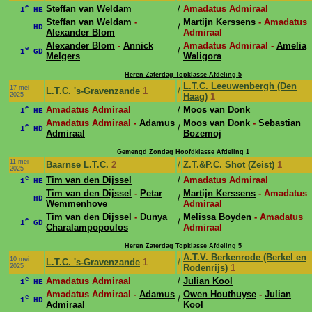
e
Steffan van Weldam
/
Amadatus Admiraal
1
HE
Steffan van Weldam
-
Martijn Kerssens
- Amadatus
/
HD
Alexander Blom
Admiraal
Alexander Blom
-
Annick
Amadatus Admiraal -
Amelia
e
/
1
GD
Melgers
Waligora
Heren Zaterdag Topklasse Afdeling 5
L.T.C. Leeuwenbergh (Den
17 mei
L.T.C. 's-Gravenzande
1
/
2025
Haag)
1
e
Amadatus Admiraal
/
Moos van Donk
1
HE
Amadatus Admiraal -
Adamus
Moos van Donk
-
Sebastian
e
/
1
HD
Admiraal
Bozemoj
Gemengd Zondag Hoofdklasse Afdeling 1
11 mei
Baarnse L.T.C.
2
/
Z.T.&P.C. Shot (Zeist)
1
2025
e
Tim van den Dijssel
/
Amadatus Admiraal
1
HE
Tim van den Dijssel
-
Petar
Martijn Kerssens
- Amadatus
/
HD
Wemmenhove
Admiraal
Tim van den Dijssel
-
Dunya
Melissa Boyden
- Amadatus
e
/
1
GD
Charalampopoulos
Admiraal
Heren Zaterdag Topklasse Afdeling 5
A.T.V. Berkenrode (Berkel en
10 mei
L.T.C. 's-Gravenzande
1
/
2025
Rodenrijs)
1
e
Amadatus Admiraal
/
Julian Kool
1
HE
Amadatus Admiraal -
Adamus
Owen Houthuyse
-
Julian
e
/
1
HD
Admiraal
Kool