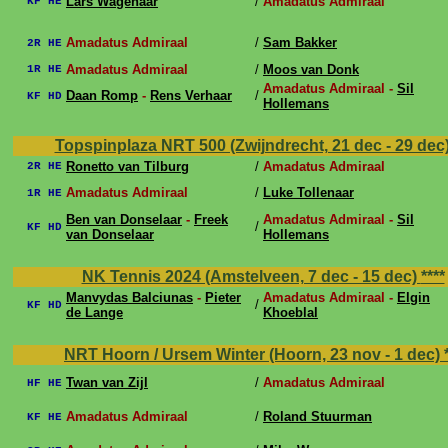
Lars Wagenaar
/
Amadatus Admiraal
KF HE
Amadatus Admiraal
/
Sam Bakker
2R HE
Amadatus Admiraal
/
Moos van Donk
1R HE
Amadatus Admiraal -
Sil
Daan Romp
-
Rens Verhaar
/
KF HD
Hollemans
Topspinplaza NRT 500 (Zwijndrecht, 21 dec - 29 dec
Ronetto van Tilburg
/
Amadatus Admiraal
2R HE
Amadatus Admiraal
/
Luke Tollenaar
1R HE
Ben van Donselaar
-
Freek
Amadatus Admiraal -
Sil
/
KF HD
van Donselaar
Hollemans
NK Tennis 2024 (Amstelveen, 7 dec - 15 dec)
****
Manvydas Balciunas
-
Pieter
Amadatus Admiraal -
Elgin
/
KF HD
de Lange
Khoeblal
NRT Hoorn / Ursem Winter (Hoorn, 23 nov - 1 dec)
Twan van Zijl
/
Amadatus Admiraal
HF HE
Amadatus Admiraal
/
Roland Stuurman
KF HE