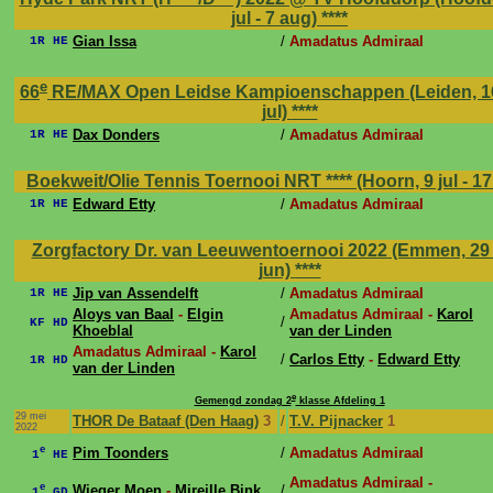
jul - 7 aug)
****
Gian Issa
/
Amadatus Admiraal
1R HE
e
66
RE/MAX Open Leidse Kampioenschappen (Leiden, 16 
jul)
****
Dax Donders
/
Amadatus Admiraal
1R HE
Boekweit/Olie Tennis Toernooi NRT **** (Hoorn, 9 jul - 17
Edward Etty
/
Amadatus Admiraal
1R HE
Zorgfactory Dr. van Leeuwentoernooi 2022 (Emmen, 29 
jun)
****
Jip van Assendelft
/
Amadatus Admiraal
1R HE
Aloys van Baal
-
Elgin
Amadatus Admiraal -
Karol
/
KF HD
Khoeblal
van der Linden
Amadatus Admiraal -
Karol
/
Carlos Etty
-
Edward Etty
1R HD
van der Linden
e
Gemengd zondag 2
klasse Afdeling 1
29 mei
THOR De Bataaf (Den Haag)
3
/
T.V. Pijnacker
1
2022
e
Pim Toonders
/
Amadatus Admiraal
1
HE
Amadatus Admiraal -
e
Wieger Moen
-
Mireille Bink
/
1
GD