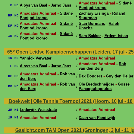
Amadatus Admiraal -
Sidané
Aloys van Baal
-
Jarno Jans
/
F HD
Pontjodikromo
Amadatus Admiraal -
Sidané
Zachary Eisinga
-
Roland
/
HF HD
Pontjodikromo
Stuurman
Amadatus Admiraal -
Sidané
Stan Bormans
-
Ralph
/
KF HD
Pontjodikromo
Ubachs
Amadatus Admiraal -
Sidané
/
Sam Bakker
-
Erdem Isitan
1R HD
Pontjodikromo
e
65
Open Leidse Kampioenschappen (Leiden, 17 jul - 25 
Yannick Verwater
/
Amadatus Admiraal
1R HE
Amadatus Admiraal -
Rob
Aloys van Baal
-
Jarno Jans
/
F HD
van den Berg
Amadatus Admiraal -
Rob van
/
Dax Donders
-
Guy den Heijer
HF HD
den Berg
Amadatus Admiraal -
Rob van
Ole Bredschneijder
-
Gosse
/
KF HD
den Berg
Panagoulopoulos
Boekweit | Olie Tennis Toernooi 2021 (Hoorn, 10 jul - 18 
Lodewijk Weststrate
/
Amadatus Admiraal
2R HE
Amadatus Admiraal
/
Daan van Randtwijk
1R HE
Gaslicht.com TAM Open 2021 (Groningen, 3 jul - 11 ju