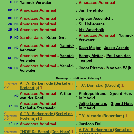
Yannick Verwater
/
Amadatus Admiraal
F HE
Amadatus Admiraal
/
Jim Hendrikx
HF HE
Amadatus Admiraal
/
Jip van Assendelft
KF HE
Amadatus Admiraal
/
Sil Hollemans
2R HE
Amadatus Admiraal
/
Ids Waterbolk
1R HE
Amadatus Admiraal -
Yannick
Sander Jans -
Robin Grit
/
F HD
Verwater
Amadatus Admiraal -
Yannick
/
Daan Meijer
-
Jacco Arends
HF HD
Verwater
Amadatus Admiraal -
Yannick
Henny Meijer
-
Paul van den
/
KF HD
Verwater
Tempel
Amadatus Admiraal -
Yannick
/
Joost Ritsma
-
Max van Wijk
1R HD
Verwater
Gemengd Hoofdklasse Afdeling 2
A.T.V. Berkenrode (Berkel en
11 oktober
/
T.C. Domstad (Utrecht)
1
2020
Rodenrijs)
1
Amadatus Admiraal -
Arthur
Philippe Brand
-
Sjoerd Huis
/
HD
van der Kooij
in 't Veld
Amadatus Admiraal -
Jeltje Loomans
-
Sjoerd Huis
e
/
2
GD
Rachelle Starreveld
in 't Veld
20
A.T.V. Berkenrode (Berkel en
/
T.V. Victoria (Rotterdam)
1
september
Rodenrijs)
1
2020
e
Amadatus Admiraal
/
Jurriaan Bol
1
HE
13
A.T.V. Berkenrode (Berkel en
THOR De Bataaf (Den Haag)
1
/
september