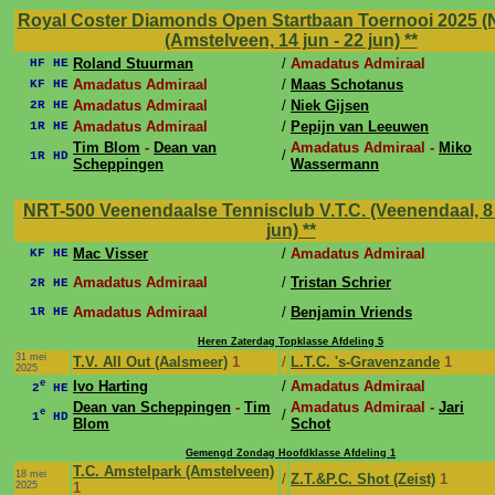
Royal Coster Diamonds Open Startbaan Toernooi 2025 (
(Amstelveen, 14 jun - 22 jun)
**
Roland Stuurman
/
Amadatus Admiraal
HF HE
Amadatus Admiraal
/
Maas Schotanus
KF HE
Amadatus Admiraal
/
Niek Gijsen
2R HE
Amadatus Admiraal
/
Pepijn van Leeuwen
1R HE
Tim Blom
-
Dean van
Amadatus Admiraal -
Miko
/
1R HD
Scheppingen
Wassermann
NRT-500 Veenendaalse Tennisclub V.T.C. (Veenendaal, 8 
jun)
**
Mac Visser
/
Amadatus Admiraal
KF HE
Amadatus Admiraal
/
Tristan Schrier
2R HE
Amadatus Admiraal
/
Benjamin Vriends
1R HE
Heren Zaterdag Topklasse Afdeling 5
31 mei
T.V. All Out (Aalsmeer)
1
/
L.T.C. 's-Gravenzande
1
2025
e
Ivo Harting
/
Amadatus Admiraal
2
HE
Dean van Scheppingen
-
Tim
Amadatus Admiraal -
Jari
e
/
1
HD
Blom
Schot
Gemengd Zondag Hoofdklasse Afdeling 1
T.C. Amstelpark (Amstelveen)
18 mei
/
Z.T.&P.C. Shot (Zeist)
1
2025
1