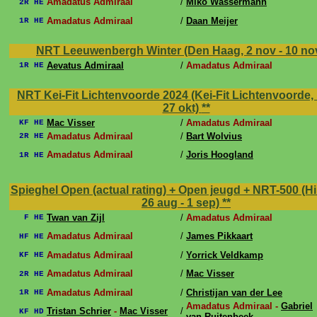
Amadatus Admiraal
/
Miko Wassermann
2R HE
Amadatus Admiraal
/
Daan Meijer
1R HE
NRT Leeuwenbergh Winter (Den Haag, 2 nov - 10 no
Aevatus Admiraal
/
Amadatus Admiraal
1R HE
NRT Kei-Fit Lichtenvoorde 2024 (Kei-Fit Lichtenvoorde, 
27 okt)
**
Mac Visser
/
Amadatus Admiraal
KF HE
Amadatus Admiraal
/
Bart Wolvius
2R HE
Amadatus Admiraal
/
Joris Hoogland
1R HE
Spieghel Open (actual rating) + Open jeugd + NRT-500 (H
26 aug - 1 sep)
**
Twan van Zijl
/
Amadatus Admiraal
F HE
Amadatus Admiraal
/
James Pikkaart
HF HE
Amadatus Admiraal
/
Yorrick Veldkamp
KF HE
Amadatus Admiraal
/
Mac Visser
2R HE
Amadatus Admiraal
/
Christijan van der Lee
1R HE
Amadatus Admiraal -
Gabriel
Tristan Schrier
-
Mac Visser
/
KF HD
van Ruitenbeek