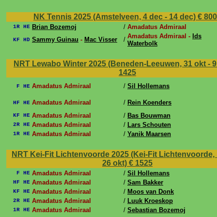
NK Tennis 2025 (Amstelveen, 4 dec - 14 dec)
€ 80
Brian Bozemoj
/
Amadatus Admiraal
1R HE
Amadatus Admiraal -
Ids
Sammy Guinau
-
Mac Visser
/
KF HD
Waterbolk
NRT Lewabo Winter 2025 (Beneden-Leeuwen, 31 okt - 9
1425
Amadatus Admiraal
/
Sil Hollemans
F HE
Amadatus Admiraal
/
Rein Koenders
HF HE
Amadatus Admiraal
/
Bas Bouwman
KF HE
Amadatus Admiraal
/
Lars Schouten
2R HE
Amadatus Admiraal
/
Yanik Maarsen
1R HE
NRT Kei-Fit Lichtenvoorde 2025 (Kei-Fit Lichtenvoorde, 
26 okt)
€ 1525
Amadatus Admiraal
/
Sil Hollemans
F HE
Amadatus Admiraal
/
Sam Bakker
HF HE
Amadatus Admiraal
/
Moos van Donk
KF HE
Amadatus Admiraal
/
Luuk Kroeskop
2R HE
Amadatus Admiraal
/
Sebastian Bozemoj
1R HE