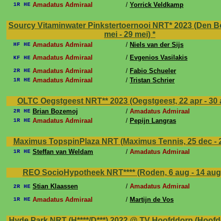
Amadatus Admiraal
/
Yorrick Veldkamp
1R HE
Sourcy Vitaminwater Pinkstertoernooi NRT* 2023 (Den B
mei - 29 mei)
*
Amadatus Admiraal
/
Niels van der Sijs
HF HE
Amadatus Admiraal
/
Evgenios Vasilakis
KF HE
Amadatus Admiraal
/
Fabio Schueler
2R HE
Amadatus Admiraal
/
Tristan Schrier
1R HE
OLTC Oegstgeest NRT** 2023 (Oegstgeest, 22 apr - 30 
Brian Bozemoj
/
Amadatus Admiraal
2R HE
Amadatus Admiraal
/
Pepijn Langras
1R HE
Maximus TopspinPlaza NRT (Maximus Tennis, 25 dec - 2
Steffan van Weldam
/
Amadatus Admiraal
1R HE
REO SocioHypotheek NRT**** (Roden, 6 aug - 14 au
Stian Klaassen
/
Amadatus Admiraal
2R HE
Amadatus Admiraal
/
Martijn de Vos
1R HE
Hyde Park NRT (H****/D***) 2022 @ TV Hoofddorp (Hoofd