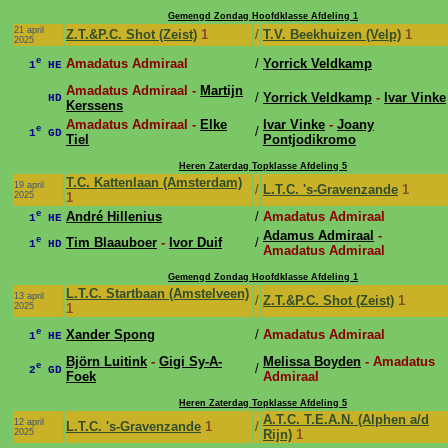
Gemengd Zondag Hoofdklasse Afdeling 1
21 april
Z.T.&P.C. Shot (Zeist)
1
/
T.V. Beekhuizen (Velp)
1
2025
e
Amadatus Admiraal
/
Yorrick Veldkamp
1
HE
Amadatus Admiraal -
Martijn
/
Yorrick Veldkamp
-
Ivar Vinke
HD
Kerssens
Amadatus Admiraal -
Elke
Ivar Vinke
-
Joany
e
/
1
GD
Tiel
Pontjodikromo
Heren Zaterdag Topklasse Afdeling 5
T.C. Kattenlaan (Amsterdam)
19 april
/
L.T.C. 's-Gravenzande
1
2025
1
e
André Hillenius
/
Amadatus Admiraal
1
HE
Adamus Admiraal
-
e
Tim Blaauboer
-
Ivor Duif
/
1
HD
Amadatus Admiraal
Gemengd Zondag Hoofdklasse Afdeling 1
L.T.C. Startbaan (Amstelveen)
13 april
/
Z.T.&P.C. Shot (Zeist)
1
2025
1
e
Xander Spong
/
Amadatus Admiraal
1
HE
Björn Luitink
-
Gigi Sy-A-
Melissa Boyden
- Amadatus
e
/
2
GD
Foek
Admiraal
Heren Zaterdag Topklasse Afdeling 5
A.T.C. T.E.A.N. (Alphen a/d
12 april
L.T.C. 's-Gravenzande
1
/
2025
Rijn)
1