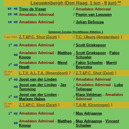
Leeuwenbergh (Den Haag, 1 jun - 9 jun)
**
Timo de Visser
/
Amadatus Admiraal
KF HE
Amadatus Admiraal
/
Pepijn van Leeuwen
2R HE
Amadatus Admiraal
/
Julian DeSousa
1R HE
Gemengd Zondag Hoofdklasse Afdeling 1
Z.T.&P.C. Shot (Zeist)
1
/
T.C. IJburg (Amsterdam)
1
2 juni 2024
e
Amadatus Admiraal
/
Scott Griekspoor
1
HE
Amadatus Admiraal -
Mattheo
Scott Griekspoor
-
Fabio
/
HD
Knoop
Schueler
Amadatus Admiraal -
Merel
Fabio Schueler
-
Marrit
e
/
1
GD
Hoedt
Boonstra
26 mei
L.T.V. A.L.T.A. (Amersfoort)
2
/
Z.T.&P.C. Shot (Zeist)
1
2024
e
Joost van der Linden
/
Amadatus Admiraal
1
HE
Joost van der Linden
-
Jay
Amadatus Admiraal -
Luke
/
HD
Temming
Tollenaar
Joost van der Linden
-
Klara Veldman
- Amadatus
e
/
1
GD
Marleen Habes
Admiraal
20 mei
Z.T.&P.C. Shot (Zeist)
1
/
T.A.M. (Groningen)
1
2024
e
Amadatus Admiraal
/
Max Adriaanse
1
HE
Amadatus Admiraal -
Mattheo
Max Adriaanse
-
Vincent
/
HD
Knoop
Schadee