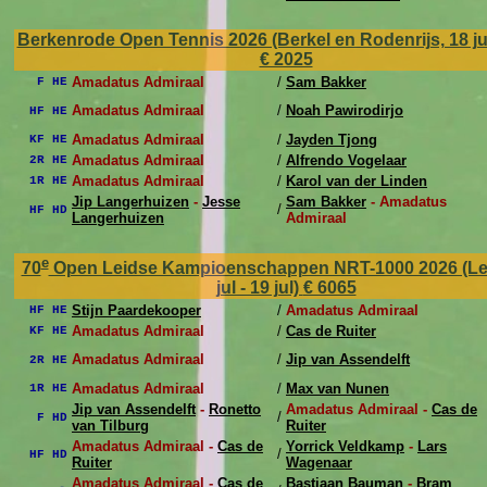
Berkenrode Open Tennis 2026 (Berkel en Rodenrijs, 18 jul 
€ 2025
Amadatus Admiraal
/
Sam Bakker
F HE
Amadatus Admiraal
/
Noah Pawirodirjo
HF HE
Amadatus Admiraal
/
Jayden Tjong
KF HE
Amadatus Admiraal
/
Alfrendo Vogelaar
2R HE
Amadatus Admiraal
/
Karol van der Linden
1R HE
Jip Langerhuizen
-
Jesse
Sam Bakker
- Amadatus
/
HF HD
Langerhuizen
Admiraal
e
70
Open Leidse Kampioenschappen NRT-1000 2026 (Lei
jul - 19 jul)
€ 6065
Stijn Paardekooper
/
Amadatus Admiraal
HF HE
Amadatus Admiraal
/
Cas de Ruiter
KF HE
Amadatus Admiraal
/
Jip van Assendelft
2R HE
Amadatus Admiraal
/
Max van Nunen
1R HE
Jip van Assendelft
-
Ronetto
Amadatus Admiraal -
Cas de
/
F HD
van Tilburg
Ruiter
Amadatus Admiraal -
Cas de
Yorrick Veldkamp
-
Lars
/
HF HD
Ruiter
Wagenaar
Amadatus Admiraal -
Cas de
Bastiaan Bauman
-
Bram