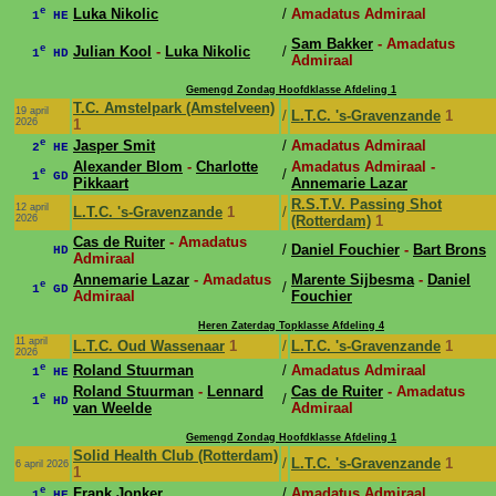
e
Luka Nikolic
/
Amadatus Admiraal
1
HE
Sam Bakker
- Amadatus
e
Julian Kool
-
Luka Nikolic
/
1
HD
Admiraal
Gemengd Zondag Hoofdklasse Afdeling 1
T.C. Amstelpark (Amstelveen)
19 april
/
L.T.C. 's-Gravenzande
1
2026
1
e
Jasper Smit
/
Amadatus Admiraal
2
HE
Alexander Blom
-
Charlotte
Amadatus Admiraal -
e
/
1
GD
Pikkaart
Annemarie Lazar
R.S.T.V. Passing Shot
12 april
L.T.C. 's-Gravenzande
1
/
2026
(Rotterdam)
1
Cas de Ruiter
- Amadatus
/
Daniel Fouchier
-
Bart Brons
HD
Admiraal
Annemarie Lazar
- Amadatus
Marente Sijbesma
-
Daniel
e
/
1
GD
Admiraal
Fouchier
Heren Zaterdag Topklasse Afdeling 4
11 april
L.T.C. Oud Wassenaar
1
/
L.T.C. 's-Gravenzande
1
2026
e
Roland Stuurman
/
Amadatus Admiraal
1
HE
Roland Stuurman
-
Lennard
Cas de Ruiter
- Amadatus
e
/
1
HD
van Weelde
Admiraal
Gemengd Zondag Hoofdklasse Afdeling 1
Solid Health Club (Rotterdam)
/
L.T.C. 's-Gravenzande
1
6 april 2026
1
e
Frank Jonker
/
Amadatus Admiraal
1
HE