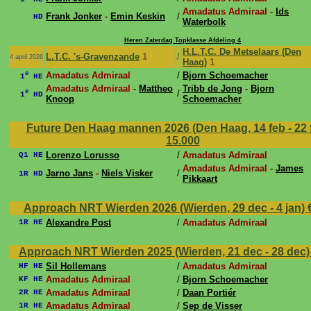
Amadatus Admiraal -
Ids
Frank Jonker
-
Emin Keskin
/
HD
Waterbolk
Heren Zaterdag Topklasse Afdeling 4
H.L.T.C. De Metselaars (Den
L.T.C. 's-Gravenzande
1
/
4 april 2026
Haag)
1
e
Amadatus Admiraal
/
Bjorn Schoemacher
1
HE
Amadatus Admiraal -
Mattheo
Tribb de Jong
-
Bjorn
e
/
1
HD
Knoop
Schoemacher
Future Den Haag mannen 2026 (Den Haag, 14 feb - 22 
15.000
Lorenzo Lorusso
/
Amadatus Admiraal
Q1 HE
Amadatus Admiraal -
James
Jarno Jans
-
Niels Visker
/
1R HD
Pikkaart
Approach NRT Wierden 2026 (Wierden, 29 dec - 4 jan)
Alexandre Post
/
Amadatus Admiraal
1R HE
Approach NRT Wierden 2025 (Wierden, 21 dec - 28 dec
Sil Hollemans
/
Amadatus Admiraal
HF HE
Amadatus Admiraal
/
Bjorn Schoemacher
KF HE
Amadatus Admiraal
/
Daan Portiér
2R HE
Amadatus Admiraal
/
Sep de Visser
1R HE