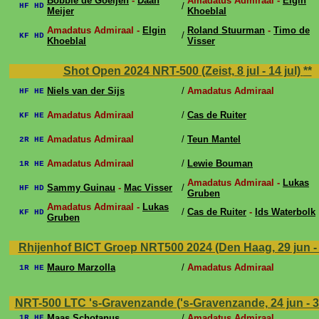
Bobbie de Goeijen
-
Daan
Amadatus Admiraal -
Elgin
/
HF HD
Meijer
Khoeblal
Amadatus Admiraal -
Elgin
Roland Stuurman
-
Timo de
/
KF HD
Khoeblal
Visser
Shot Open 2024 NRT-500 (Zeist, 8 jul - 14 jul)
**
Niels van der Sijs
/
Amadatus Admiraal
HF HE
Amadatus Admiraal
/
Cas de Ruiter
KF HE
Amadatus Admiraal
/
Teun Mantel
2R HE
Amadatus Admiraal
/
Lewie Bouman
1R HE
Amadatus Admiraal -
Lukas
Sammy Guinau
-
Mac Visser
/
HF HD
Gruben
Amadatus Admiraal -
Lukas
/
Cas de Ruiter
-
Ids Waterbolk
KF HD
Gruben
Rhijenhof BICT Groep NRT500 2024 (Den Haag, 29 jun - 
Mauro Marzolla
/
Amadatus Admiraal
1R HE
NRT-500 LTC 's-Gravenzande ('s-Gravenzande, 24 jun - 3
Maas Schotanus
/
Amadatus Admiraal
1R HE