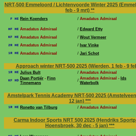
NRT-500 Emmeloord / Lichtenvoorde Winter 2025 (Emmel
feb - 9 mrt)
**
Rein Koenders
/
Amadatus Admiraal
F HE
Amadatus Admiraal
/
Edward Etty
HF HE
Amadatus Admiraal
/
Wout Vermeer
KF HE
Amadatus Admiraal
/
Ivar Vinke
2R HE
Amadatus Admiraal
/
Jari Schot
1R HE
Approach winter NRT-500 2025 (Wierden, 1 feb - 9 fe
Julius Bult
/
Amadatus Admiraal
1R HE
Daan Portiér
-
Finn
Amadatus Admiraal -
Ids
/
KF HD
Tinnemans
Waterbolk
Amstelpark Tennis Academy NRT-500 2025 (Amstelveen, 
12 jan)
***
Ronetto van Tilburg
/
Amadatus Admiraal
1R HE
Carma Indoor Sports NRT 500 2025 (Hendriks Sportp
Hoensbroek, 30 dec - 5 jan)
***