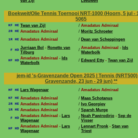
van Zijl
Leeuwen
Boekweit/Olie Tennis Toernooi NRT-1000 (Hoorn, 5 jul - 1
5065
Twan van Zijl
/
Amadatus Admiraal
KF HE
Amadatus Admiraal
/
Moritz Schroeter
2R HE
Amadatus Admiraal
/
Dean van Scheppingen
1R HE
Jurriaan Bol
-
Ronetto van
Amadatus Admiraal -
Ids
/
F HD
Tilburg
Waterbolk
Amadatus Admiraal -
Ids
/
Edward Etty
-
Twan van Zijl
HF HD
Waterbolk
jem-id 's-Gravenzande Open 2025 | Tennis (NRT500) 
Gravenzande, 23 jun - 29 jun)
**
Lars Wagenaar
/
Amadatus Admiraal
HF HE
Amadatus Admiraal
/
Maas Schotanus
KF HE
Amadatus Admiraal
/
Ivo Georgiev
2R HE
Amadatus Admiraal
/
Sparsh Murge
1R HE
Amadatus Admiraal -
Lars
Noah Pawirodirjo
-
Sep de
/
F HD
Wagenaar
Visser
Amadatus Admiraal -
Lars
Lennart Pronk
-
Stan van
/
HF HD
Wagenaar
Triest