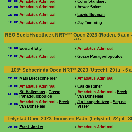
Amadatus Admiraal
/
Colin Standaart
HF HE
Amadatus Admiraal
/
Anwar Salam
KF HE
Amadatus Admiraal
/
Lewie Bouman
2R HE
Amadatus Admiraal
/
Jay Temming
1R HE
REO SocioHypotheek NRT**** Open 2023 (Roden, 5 aug -
****
Edward Etty
/
Amadatus Admiraal
2R HE
Amadatus Admiraal
/
Gosse Panagoulopoulos
1R HE
e
105
Sphaerinda Open NRT** 2023 (Utrecht, 29 jul - 6 
Mats Bredschneijder
/
Amadatus Admiraal
2R HE
Amadatus Admiraal
/
Cas de Ruiter
1R HE
Sil Hollemans
-
Gosse
Amadatus Admiraal -
Freek
/
KF HD
Panagoulopoulos
van Donselaar
Amadatus Admiraal -
Freek
Jip Langerhuizen
-
Sep de
/
1R HD
van Donselaar
Visser
Lelystad Open 2023 Tennis en Padel (Lelystad, 22 jul - 30
Frank Jonker
/
Amadatus Admiraal
2R HE