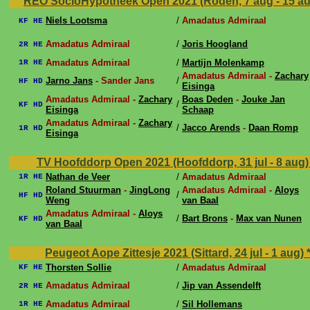
REO SocioHypotheek Open 2021 (Roden, 7 aug - 15 a
Niels Lootsma
/
Amadatus Admiraal
KF HE
Amadatus Admiraal
/
Joris Hoogland
2R HE
Amadatus Admiraal
/
Martijn Molenkamp
1R HE
Amadatus Admiraal -
Zachary
Jarno Jans
- Sander Jans
/
HF HD
Eisinga
Amadatus Admiraal -
Zachary
Boas Deden
-
Jouke Jan
/
KF HD
Eisinga
Schaap
Amadatus Admiraal -
Zachary
/
Jacco Arends
-
Daan Romp
1R HD
Eisinga
TV Hoofddorp Open 2021 (Hoofddorp, 31 jul - 8 aug
Nathan de Veer
/
Amadatus Admiraal
1R HE
Roland Stuurman
-
JingLong
Amadatus Admiraal -
Aloys
/
HF HD
Weng
van Baal
Amadatus Admiraal -
Aloys
/
Bart Brons
-
Max van Nunen
KF HD
van Baal
Peugeot Aope Zittesje 2021 (Sittard, 24 jul - 1 aug)
Thorsten Sollie
/
Amadatus Admiraal
KF HE
Amadatus Admiraal
/
Jip van Assendelft
2R HE
Amadatus Admiraal
/
Sil Hollemans
1R HE