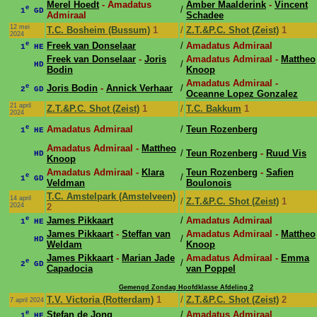
Merel Hoedt
- Amadatus
Amber Maalderink
-
Vincent
e
/
1
GD
Admiraal
Schadee
12 mei
T.C. Bosheim (Bussum)
1
/
Z.T.&P.C. Shot (Zeist)
1
2024
e
Freek van Donselaar
/
Amadatus Admiraal
1
HE
Freek van Donselaar
-
Joris
Amadatus Admiraal -
Mattheo
/
HD
Bodin
Knoop
Amadatus Admiraal -
e
Joris Bodin
-
Annick Verhaar
/
2
GD
Oceanne Lopez Gonzalez
21 april
Z.T.&P.C. Shot (Zeist)
1
/
T.C. Bakkum
1
2024
e
Amadatus Admiraal
/
Teun Rozenberg
1
HE
Amadatus Admiraal -
Mattheo
/
Teun Rozenberg
-
Ruud Vis
HD
Knoop
Amadatus Admiraal -
Klara
Teun Rozenberg
-
Safien
e
/
1
GD
Veldman
Boulonois
T.C. Amstelpark (Amstelveen)
14 april
/
Z.T.&P.C. Shot (Zeist)
1
2024
2
e
James Pikkaart
/
Amadatus Admiraal
1
HE
James Pikkaart
-
Steffan van
Amadatus Admiraal -
Mattheo
/
HD
Weldam
Knoop
James Pikkaart
-
Marian Jade
Amadatus Admiraal -
Emma
e
/
2
GD
Capadocia
van Poppel
Gemengd Zondag Hoofdklasse Afdeling 2
T.V. Victoria (Rotterdam)
1
/
Z.T.&P.C. Shot (Zeist)
2
7 april 2024
e
Stefan de Jong
/
Amadatus Admiraal
1
HE