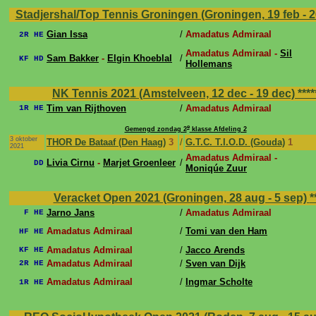
Stadjershal/Top Tennis Groningen (Groningen, 19 feb - 2
Gian Issa
/
Amadatus Admiraal
2R HE
Amadatus Admiraal -
Sil
Sam Bakker
-
Elgin Khoeblal
/
KF HD
Hollemans
NK Tennis 2021 (Amstelveen, 12 dec - 19 dec)
****
Tim van Rijthoven
/
Amadatus Admiraal
1R HE
e
Gemengd zondag 2
klasse Afdeling 2
3 oktober
THOR De Bataaf (Den Haag)
3
/
G.T.C. T.I.O.D. (Gouda)
1
2021
Amadatus Admiraal -
Livia Cirnu
-
Marjet Groenleer
/
DD
Moniqúe Zuur
Veracket Open 2021 (Groningen, 28 aug - 5 sep)
*
Jarno Jans
/
Amadatus Admiraal
F HE
Amadatus Admiraal
/
Tomi van den Ham
HF HE
Amadatus Admiraal
/
Jacco Arends
KF HE
Amadatus Admiraal
/
Sven van Dijk
2R HE
Amadatus Admiraal
/
Ingmar Scholte
1R HE