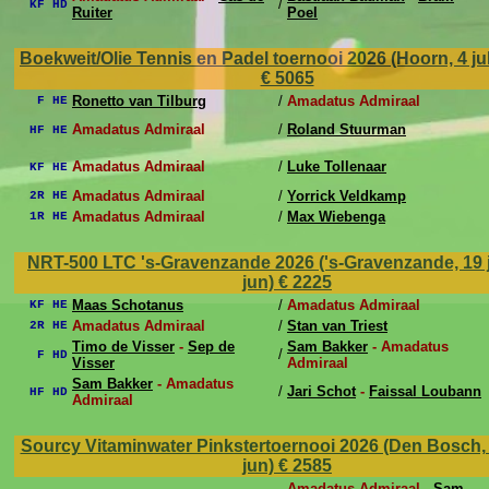
/
KF HD
Ruiter
Poel
Boekweit/Olie Tennis en Padel toernooi 2026 (Hoorn, 4 jul 
€ 5065
Ronetto van Tilburg
/
Amadatus Admiraal
F HE
Amadatus Admiraal
/
Roland Stuurman
HF HE
Amadatus Admiraal
/
Luke Tollenaar
KF HE
Amadatus Admiraal
/
Yorrick Veldkamp
2R HE
Amadatus Admiraal
/
Max Wiebenga
1R HE
NRT-500 LTC 's-Gravenzande 2026 ('s-Gravenzande, 19 j
jun)
€ 2225
Maas Schotanus
/
Amadatus Admiraal
KF HE
Amadatus Admiraal
/
Stan van Triest
2R HE
Timo de Visser
-
Sep de
Sam Bakker
- Amadatus
/
F HD
Visser
Admiraal
Sam Bakker
- Amadatus
/
Jari Schot
-
Faissal Loubann
HF HD
Admiraal
Sourcy Vitaminwater Pinkstertoernooi 2026 (Den Bosch, 1
jun)
€ 2585
Amadatus Admiraal -
Sam