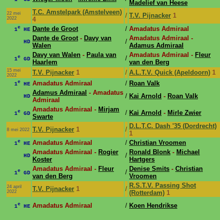
Madelief van Heese
T.C. Amstelpark (Amstelveen)
22 mei
/
T.V. Pijnacker
1
2022
4
e
Dante de Groot
/
Amadatus Admiraal
1
HE
Dante de Groot
-
Davy van
Amadatus Admiraal -
/
HD
Walen
Adamus Admiraal
Davy van Walen
-
Paula van
Amadatus Admiraal -
Fleur
e
/
1
GD
Haarlem
van den Berg
15 mei
T.V. Pijnacker
1
/
A.L.T.V. Quick (Apeldoorn)
1
2022
e
Amadatus Admiraal
/
Roan Valk
1
HE
Adamus Admiraal
- Amadatus
/
Kai Arnold
-
Roan Valk
HD
Admiraal
Amadatus Admiraal -
Mirjam
e
/
Kai Arnold
-
Mirle Zwier
1
GD
Swarte
D.L.T.C. Dash '35 (Dordrecht)
T.V. Pijnacker
1
/
8 mei 2022
1
e
Amadatus Admiraal
/
Christian Vroomen
1
HE
Amadatus Admiraal -
Rogier
Ronald Blonk
-
Michael
/
HD
Koster
Hartgers
Amadatus Admiraal -
Fleur
Denise Smits
-
Christian
e
/
1
GD
van den Berg
Vroomen
R.S.T.V. Passing Shot
24 april
T.V. Pijnacker
1
/
2022
(Rotterdam)
1
e
Amadatus Admiraal
/
Koen Hendrikse
1
HE