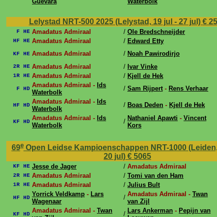
Guevara
Waterbolk
Lelystad NRT-500 2025 (Lelystad, 19 jul - 27 jul)
€ 2
Amadatus Admiraal
/
Ole Bredschneijder
F HE
Amadatus Admiraal
/
Edward Etty
HF HE
Amadatus Admiraal
/
Noah Pawirodirjo
KF HE
Amadatus Admiraal
/
Ivar Vinke
2R HE
Amadatus Admiraal
/
Kjell de Hek
1R HE
Amadatus Admiraal -
Ids
/
Sam Rijpert
-
Rens Verhaar
F HD
Waterbolk
Amadatus Admiraal -
Ids
/
Boas Deden
-
Kjell de Hek
HF HD
Waterbolk
Amadatus Admiraal -
Ids
Nathaniel Apawti
-
Vincent
/
KF HD
Waterbolk
Kors
e
69
Open Leidse Kampioenschappen NRT-1000 (Leiden, 1
20 jul)
€ 5065
Jesse de Jager
/
Amadatus Admiraal
KF HE
Amadatus Admiraal
/
Tomi van den Ham
2R HE
Amadatus Admiraal
/
Julius Bult
1R HE
Yorrick Veldkamp
-
Lars
Amadatus Admiraal -
Twan
/
HF HD
Wagenaar
van Zijl
Amadatus Admiraal -
Twan
Lars Ankerman
-
Pepijn van
/
KF HD